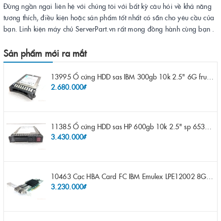
Đừng ngần ngại liên hệ với chúng tôi với bất kỳ câu hỏi về khả năng
tương thích, điều kiện hoặc sản phẩm tốt nhất có sẵn cho yêu cầu của
bạn. Linh kiện máy chủ ServerPart.vn rất mong đồng hành cùng bạn .
Sản phẩm mới ra mắt
13995 Ổ cứng HDD sas IBM 300gb 10k 2.5" 6G fru 44W2265 opt 44W2264 pn 44W2268 ST9300503SS
2.680.000₫
11385 Ổ cứng HDD sas HP 600gb 10k 2.5" sp 653957-001 pn 619286-003 pn 641552-003 pn 689287-003 652583-B21
3.430.000₫
10463 Cạc HBA Card FC IBM Emulex LPE12002 8Gb 2 port FC SFP fru 42D0500 pn 42D0496 opt 42D0494 LPE12002
3.230.000₫