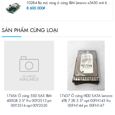
10284 Bộ mở rộng ổ cứng IBM Lenovo x3650 m4 69Y5319 8x 2.5" HS HDD Assembly Kit with Expander
8.600.000₫
SẢN PHẨM CÙNG LOẠI
17456 Ổ cứng SSD SAS IBM
17437 Ổ cứng HDD SATA Lenovo
400GB 2.5" fru 00Y2513 pn
4TB 7.2K 3.5" opt 00FN143 fru
00Y2514 opt 00Y2520
00FN144 pn 00FN147