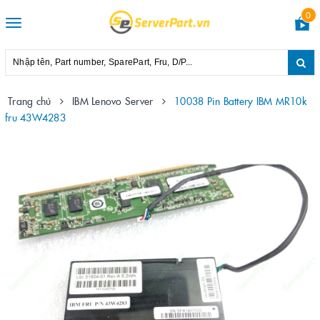
0
Toggle
navigation
Trang chủ
IBM Lenovo Server
10038 Pin Battery IBM MR10k
fru 43W4283