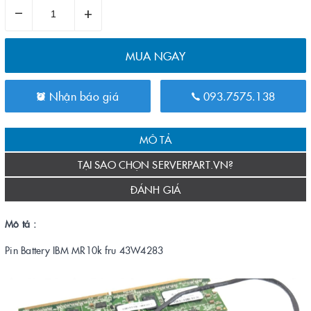
–
+
MUA NGAY
Nhận báo giá
093.7575.138
MÔ TẢ
TẠI SAO CHỌN SERVERPART.VN?
ĐÁNH GIÁ
Mô tả :
Pin Battery IBM MR10k fru 43W4283