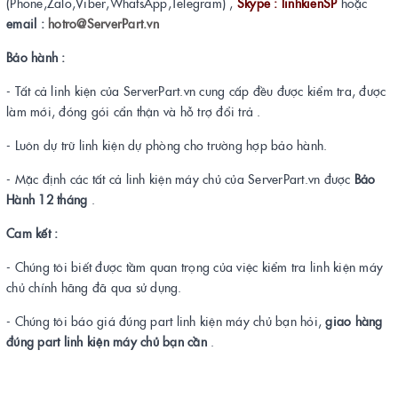
(Phone,Zalo,Viber,WhatsApp,Telegram) ,
Skype : linhkienSP
hoặc
email :
hotro@ServerPart.vn
Bảo hành :
- Tất cả linh kiện của ServerPart.vn cung cấp đều được kiểm tra, được
làm mới, đóng gói cẩn thận và hỗ trợ đổi trả .
- Luôn dự trữ linh kiện dự phòng cho trường hợp bảo hành.
- Mặc định các tất cả linh kiện máy chủ của ServerPart.vn được
Bảo
Hành 12 tháng
.
Cam kết :
- Chúng tôi biết được tầm quan trọng của việc kiểm tra linh kiện máy
chủ chính hãng đã qua sử dụng.
- Chúng tôi báo giá đúng part linh kiện máy chủ bạn hỏi,
giao hàng
đúng part linh kiện máy chủ bạn cần
.