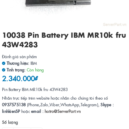
10038 Pin Battery IBM MR10k fru
43W4283
Đánh giá sản phẩm
Thương hiệu:
IBM
Tình trạng:
Còn hàng
2.340.000₫
Pin Battery IBM MR10k fru 43W4283
Nhắn trực tiếp trên website hoặc nhắn cho chúng tôi theo số
0937575138
(Phone,Zalo,Viber,WhatsApp,Telegram),
Skype :
linhkienSP
hoặc
email :
hotro@ServerPart.vn
Số lượng