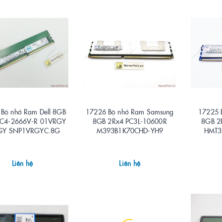
Bộ nhớ Ram Dell 8GB
17226 Bộ nhớ Ram Samsung
17225 
PC4-2666V-R 01VRGY
8GB 2Rx4 PC3L-10600R
8GB 2
GY SNP1VRGYC.8G
M393B1K70CHD-YH9
HMT3
Liên hệ
Liên hệ