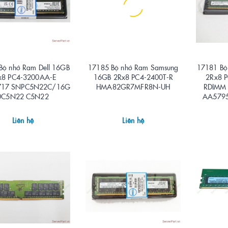
Bộ nhớ Ram Dell 16GB
17185 Bộ nhớ Ram Samsung
17181 Bộ
x8 PC4-3200AA-E
16GB 2Rx8 PC4-2400T-R
2Rx8 
717 SNPC5N22C/16G
HMA82GR7MFR8N-UH
RDIMM
0C5N22 C5N22
AA5795
Liên hệ
Liên hệ