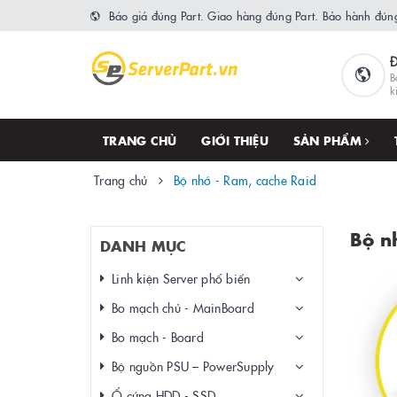
Báo giá đúng Part. Giao hàng đúng Part. Bảo hành đúng
B
k
TRANG CHỦ
GIỚI THIỆU
SẢN PHẨM
Trang chủ
Bộ nhớ - Ram, cache Raid
Bộ n
DANH MỤC
Linh kiện Server phổ biến
Bo mạch chủ - MainBoard
Bo mạch - Board
Bộ nguồn PSU – PowerSupply
Ổ cứng HDD - SSD