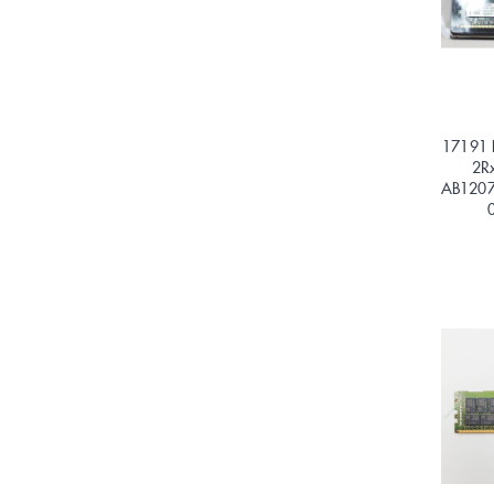
17191 
2R
AB120