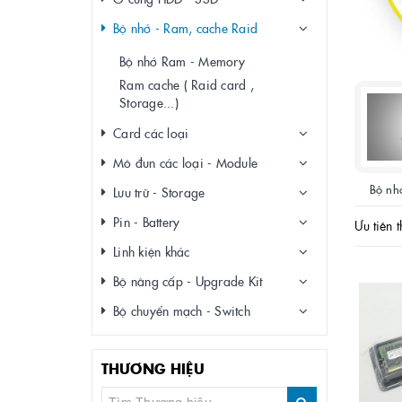
Bộ nhớ - Ram, cache Raid
Bộ nhớ Ram - Memory
Ram cache ( Raid card ,
Storage...)
Card các loại
Mô đun các loại - Module
Bộ nh
Lưu trữ - Storage
Pin - Battery
Ưu tiên t
Linh kiện khác
Bộ nâng cấp - Upgrade Kit
Bộ chuyển mạch - Switch
THƯƠNG HIỆU