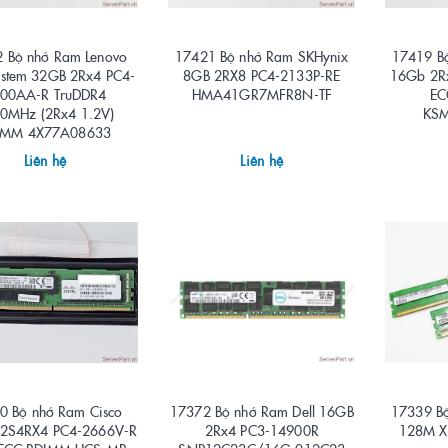
 Bộ nhớ Ram Lenovo
17421 Bộ nhớ Ram SKHynix
17419 Bộ
ystem 32GB 2Rx4 PC4-
8GB 2RX8 PC4-2133P-RE
16Gb 2R
00AA-R TruDDR4
HMA41GR7MFR8N-TF
EC
0MHz (2Rx4 1.2V)
KS
IMM 4X77A08633
02JK237
Liên hệ
Liên hệ
0 Bộ nhớ Ram Cisco
17372 Bộ nhớ Ram Dell 16GB
17339 B
2S4RX4 PC4-2666V-R
2Rx4 PC3-14900R
128M X