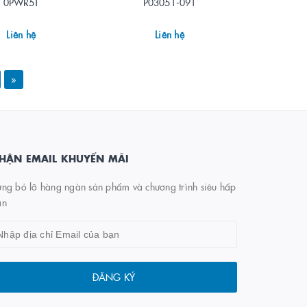
0PWR5T
P03051-091
Liên hệ
Liên hệ
»
HẬN EMAIL KHUYẾN MÃI
ng bỏ lỡ hàng ngàn sản phẩm và chương trình siêu hấp
ẫn
ĐĂNG KÝ