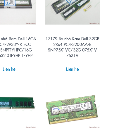
 nhớ Ram Dell 16GB
17179 Bộ nhớ Ram Dell 32GB
PC4-2933Y-R ECC
2Rx4 PC4-3200AA-R
 SNPTFYHPC/16G
SNP75X1VC/32G 075X1V
32 0TFYHP TFYHP
75X1V
Liên hệ
Liên hệ