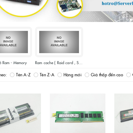
ớ Ram - Memory
Ram cache ( Raid card , Storage...)
heo:
Tên A-Z
Tên Z-A
Hàng mới
Giá thấp đến cao