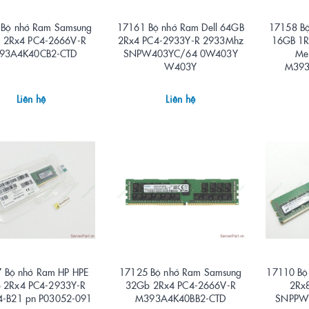
 Bộ nhớ Ram Samsung
17161 Bộ nhớ Ram Dell 64GB
17158 B
 2Rx4 PC4-2666V-R
2Rx4 PC4-2933Y-R 2933Mhz
16GB 1R
93A4K40CB2-CTD
SNPW403YC/64 0W403Y
Me
W403Y
M393
Liên hệ
Liên hệ
 Bộ nhớ Ram HP HPE
17125 Bộ nhớ Ram Samsung
17110 Bộ
 2Rx4 PC4-2933Y-R
32Gb 2Rx4 PC4-2666V-R
2Rx
4-B21 pn P03052-091
M393A4K40BB2-CTD
SNPPW