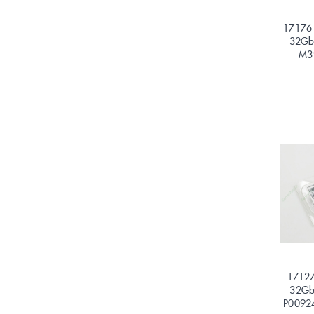
17176
32Gb
M3
17127
32Gb
P0092