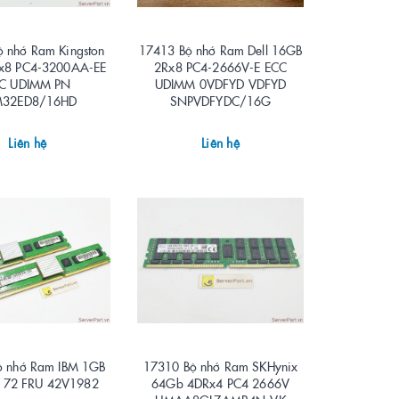
 nhớ Ram Kingston
17413 Bộ nhớ Ram Dell 16GB
x8 PC4-3200AA-EE
2Rx8 PC4-2666V-E ECC
C UDIMM PN
UDIMM 0VDFYD VDFYD
M32ED8/16HD
SNPVDFYDC/16G
Liên hệ
Liên hệ
ộ nhớ Ram IBM 1GB
17310 Bộ nhớ Ram SKHynix
 72 FRU 42V1982
64Gb 4DRx4 PC4 2666V