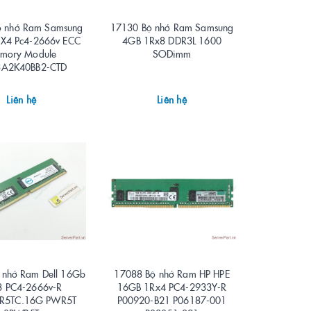
ộ nhớ Ram Samsung
17130 Bộ nhớ Ram Samsung
X4 Pc4-2666v ECC
4GB 1Rx8 DDR3L 1600
mory Module
SODimm
A2K40BB2-CTD
Liên hệ
Liên hệ
 nhớ Ram Dell 16Gb
17088 Bộ nhớ Ram HP HPE
8 PC4-2666v-R
16GB 1Rx4 PC4-2933Y-R
R5TC.16G PWR5T
P00920-B21 P06187-001