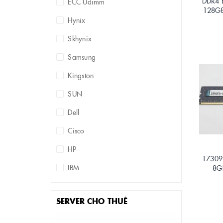
DDR4 
ECC Udimm
128G8
Hynix
Skhynix
Samsung
Kingston
SUN
Dell
Cisco
HP
17309 
IBM
8G
SERVER CHO THUÊ