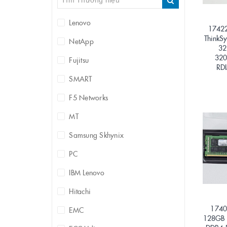
Lenovo
17422
ThinkS
NetApp
32
320
Fujitsu
RD
SMART
F5 Networks
MT
Samsung Skhynix
PC
IBM Lenovo
Hitachi
1740
EMC
128GB 