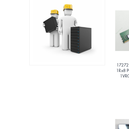
17272 
1Rx8 
1VR