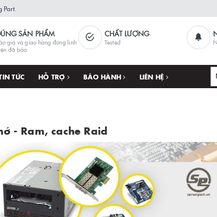
 Part.
ĐÚNG SẢN PHẨM
CHẤT LƯỢNG
áo giá và giao hàng đúng linh
Tested
N
iện đã báo
TIN TỨC
HỖ TRỢ
BẢO HÀNH
LIÊN HỆ
hớ - Ram, cache Raid