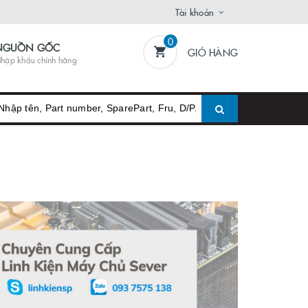
Tài khoản
0
NGUỒN GỐC
GIỎ HÀNG
hập khẩu chính hãng