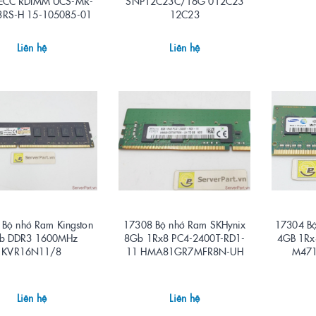
ECC RDIMM UCS-MR-
SNP12C23C/16G 012C23
RS-H 15-105085-01
12C23
Liên hệ
Liên hệ
Bộ nhớ Ram Kingston
17308 Bộ nhớ Ram SKHynix
17304 B
b DDR3 1600MHz
8Gb 1Rx8 PC4-2400T-RD1-
4GB 1Rx
KVR16N11/8
11 HMA81GR7MFR8N-UH
M471
Liên hệ
Liên hệ