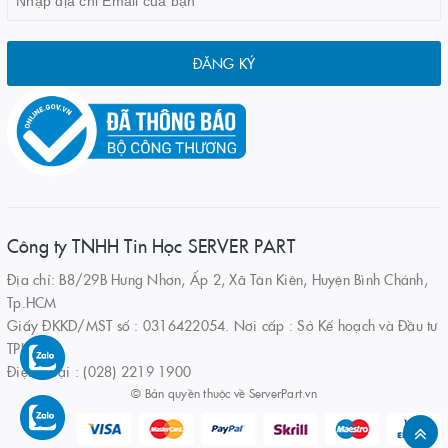
ĐĂNG KÝ
Công ty TNHH Tin Học SERVER PART
Địa chỉ: B8/29B Hưng Nhơn, Ấp 2, Xã Tân Kiên, Huyện Bình Chánh,
Tp.HCM
Giấy ĐKKD/MST số : 0316422054. Nơi cấp : Sở Kế hoạch và Đầu tư
TPHCM
Điện thoại : (028) 2219 1900
© Bản quyền thuộc về
ServerPart.vn