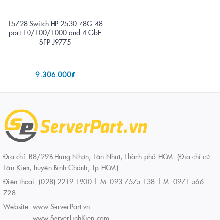
15728 Switch HP 2530-48G 48
port 10/100/1000 and 4 GbE
SFP J9775
9.306.000₫
Địa chỉ: B8/29B Hưng Nhơn, Tân Nhựt, Thành phố HCM. (Địa chỉ cũ :
Tân Kiên, huyện Bình Chánh, Tp.HCM)
Điện thoại:
(028) 2219 1900 | M: 093 7575 138 | M: 0971 566
728
Website:
www.ServerPart.vn
www.ServerLinhKien.com