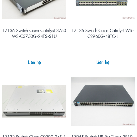
17136 Switch Cisco Catalyst 3750
17135 Switch Cisco Catalyst WS-
WS-C3750G-24TS-S1U
C2960G-48TC-L
Liên hệ
Liên hệ
17132 Switch Cisco C9300-24T-A
17065 Switch HP ProCurve 2810-