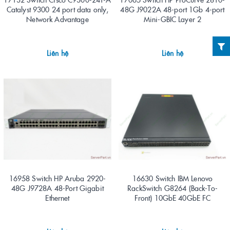
Catalyst 9300 24 port data only,
48G J9022A 48-port 1Gb 4-port
Network Advantage
Mini-GBIC Layer 2
Liên hệ
Liên hệ
16958 Switch HP Aruba 2920-
16630 Switch IBM Lenovo
48G J9728A 48-Port Gigabit
RackSwitch G8264 (Back-To-
Ethernet
Front) 10GbE 40GbE FC