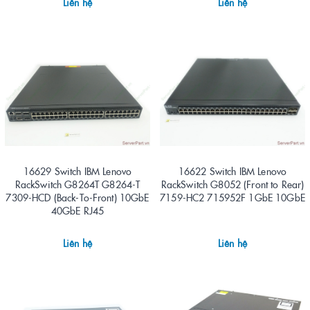
Liên hệ
Liên hệ
16629 Switch IBM Lenovo
16622 Switch IBM Lenovo
RackSwitch G8264T G8264-T
RackSwitch G8052 (Front to Rear)
7309-HCD (Back-To-Front) 10GbE
7159-HC2 715952F 1GbE 10GbE
40GbE RJ45
Liên hệ
Liên hệ