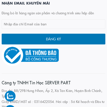
NHẬN EMAIL KHUYẾN MÃI
Đừng bỏ lỡ hàng ngàn sản phẩm và chương trình siêu hấp dẫn
ĐĂNG KÝ
Công ty TNHH Tin Học SERVER PART
Địa chỉ: B8/29B Hưng Nhơn, Ấp 2, Xã Tân Kiên, Huyện Bình Chánh,
Tp.HCM
Giấy ĐKKD/MST số : 0316422054. Nơi cấp : Sở Kế hoạch và Đầu tư
TPHCM