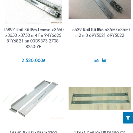
15897 Rail Kit IBM Lenovo x3550
15639 Rail Kit IBM x3550 x3650
x3650 x3750 m4 fru 94Y6625
m2 m3 69Y5021 69Y5022
81Y6821 pn 00D9373 2708-
8250-YE
2.530.000₫
Liên hệ
15640 Rail Kit IBM V3700
15641 Rail Kit HP DL380 G8