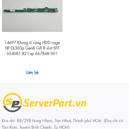
14697 Khung ổ cứng HDD cage
HP DL360p Gen8 G8 8 slot SFF
654081-B21 sp 667868-001
Liên hệ
Địa chỉ: B8/29B Hưng Nhơn, Tân Nhựt, Thành phố HCM. (Địa chỉ cũ :
Tân Kiên, huyện Bình Chánh, Tp.HCM)