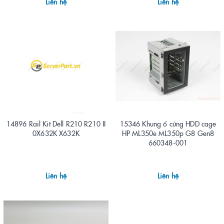
Liên hệ
Liên hệ
14896 Rail Kit Dell R210 R210 II
15346 Khung ổ cứng HDD cage
0X632K X632K
HP ML350e ML350p G8 Gen8
660348-001
Liên hệ
Liên hệ