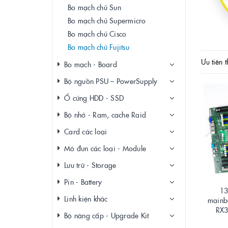
Bo mạch chủ Sun
Bo mạch chủ Supermicro
Bo mạch chủ Cisco
Bo mạch chủ Fujitsu
Ưu tiên t
Bo mạch - Board
Bộ nguồn PSU – PowerSupply
Ổ cứng HDD - SSD
Bộ nhớ - Ram, cache Raid
Card các loại
Mô đun các loại - Module
Lưu trữ - Storage
Pin - Battery
13
Linh kiện khác
mainbo
RX3
Bộ nâng cấp - Upgrade Kit