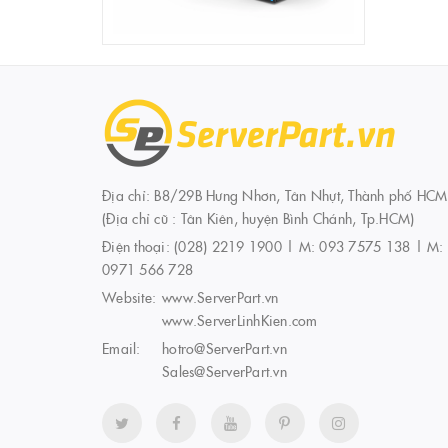
Địa chỉ: B8/29B Hưng Nhơn, Tân Nhựt, Thành phố HCM
(Địa chỉ cũ : Tân Kiên, huyện Bình Chánh, Tp.HCM)
Điện thoại:
(028) 2219 1900 | M: 093 7575 138 | M:
0971 566 728
Website:
www.ServerPart.vn
www.ServerLinhKien.com
Email:
hotro@ServerPart.vn
Sales@ServerPart.vn