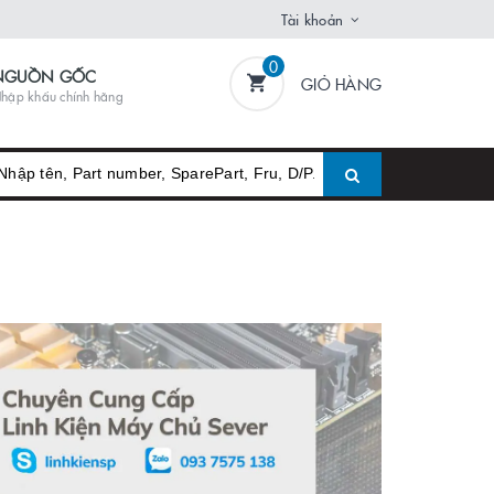
Tài khoản
0
NGUỒN GỐC
GIỎ HÀNG
hập khẩu chính hãng