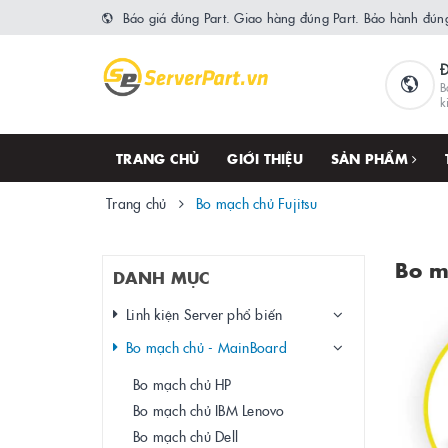
Báo giá đúng Part. Giao hàng đúng Part. Bảo hành đúng
B
k
TRANG CHỦ
GIỚI THIỆU
SẢN PHẨM
Trang chủ
Bo mạch chủ Fujitsu
Bo m
DANH MỤC
Linh kiện Server phổ biến
Bo mạch chủ - MainBoard
Bo mạch chủ HP
Bo mạch chủ IBM Lenovo
Bo mạch chủ Dell