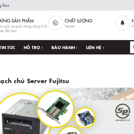
 Part.
ĐÚNG SẢN PHẨM
CHẤT LƯỢNG
áo giá và giao hàng đúng linh
Tested
N
iện đã báo
TIN TỨC
HỖ TRỢ
BẢO HÀNH
LIÊN HỆ
ạch chủ Server Fujitsu