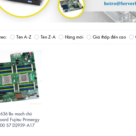
heo:
Tên A-Z
Tên Z-A
Hàng mới
Giá thấp đến cao
636 Bo mạch chủ
ard Fujitsu Primergy
00 S7 D2939-A17