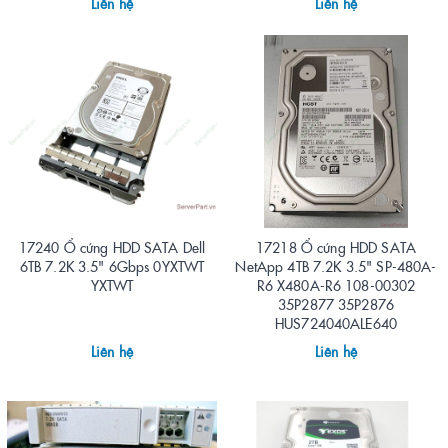
Liên hệ
Liên hệ
17240 Ổ cứng HDD SATA Dell
17218 Ổ cứng HDD SATA
6TB 7.2K 3.5" 6Gbps 0YXTWT
NetApp 4TB 7.2K 3.5" SP-480A-
YXTWT
R6 X480A-R6 108-00302
35P2877 35P2876
HUS724040ALE640
Liên hệ
Liên hệ