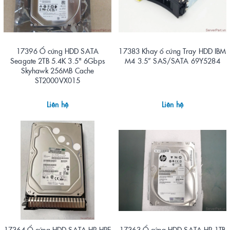
17396 Ổ cứng HDD SATA
17383 Khay ổ cứng Tray HDD IBM
Seagate 2TB 5.4K 3.5" 6Gbps
M4 3.5” SAS/SATA 69Y5284
Skyhawk 256MB Cache
ST2000VX015
Liên hệ
Liên hệ
17364 Ổ cứng HDD SATA HP HPE
17363 Ổ cứng HDD SATA HP 1TB