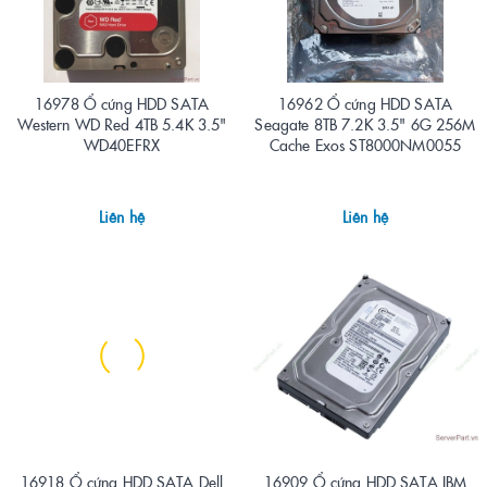
16978 Ổ cứng HDD SATA
16962 Ổ cứng HDD SATA
Western WD Red 4TB 5.4K 3.5"
Seagate 8TB 7.2K 3.5" 6G 256M
WD40EFRX
Cache Exos ST8000NM0055
Liên hệ
Liên hệ
16918 Ổ cứng HDD SATA Dell
16909 Ổ cứng HDD SATA IBM