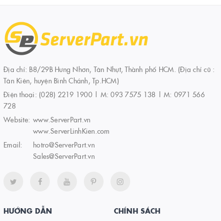
Địa chỉ: B8/29B Hưng Nhơn, Tân Nhựt, Thành phố HCM. (Địa chỉ cũ :
Tân Kiên, huyện Bình Chánh, Tp.HCM)
Điện thoại:
(028) 2219 1900 | M: 093 7575 138 | M: 0971 566
728
Website:
www.ServerPart.vn
www.ServerLinhKien.com
Email:
hotro@ServerPart.vn
Sales@ServerPart.vn
HƯỚNG DẪN
CHÍNH SÁCH