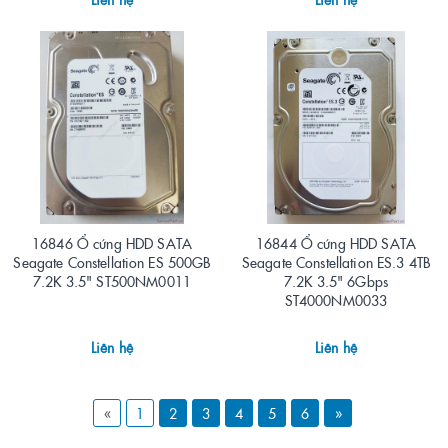
16846 Ổ cứng HDD SATA
16844 Ổ cứng HDD SATA
Seagate Constellation ES 500GB
Seagate Constellation ES.3 4TB
7.2K 3.5" ST500NM0011
7.2K 3.5" 6Gbps
ST4000NM0033
Liên hệ
Liên hệ
«
1
2
3
4
5
6
»