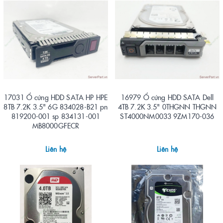
17031 Ổ cứng HDD SATA HP HPE
16979 Ổ cứng HDD SATA Dell
8TB 7.2K 3.5" 6G 834028-B21 pn
4TB 7.2K 3.5" 0THGNN THGNN
819200-001 sp 834131-001
ST4000NM0033 9ZM170-036
MB8000GFECR
Liên hệ
Liên hệ