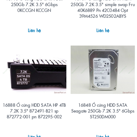
250Gb 7.2K 3.5" 6Gbps
250Gb 7.2K 3.5" simple swap Fru
0KCCGN KCCGN
40K6889 Pn 42C0484 Opt
39M4526 WD2502ABYS
Liên hệ
Liên hệ
16888 Ổ cứng HDD SATA HP 4TB
16848 Ổ cứng HDD SATA
7.2K 3.5" 872491-B21 sp
Seagate 250Gb 7.2K 3.5" 6Gbps
872772-001 pn 872295-002
ST250DM000
Liên hệ
Liên hệ