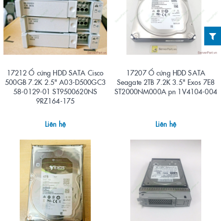
17212 Ổ cứng HDD SATA Cisco
17207 Ổ cứng HDD SATA
500GB 7.2K 2.5" A03-D500GC3
Seagate 2TB 7.2K 3.5" Exos 7E8
58-0129-01 ST9500620NS
ST2000NM000A pn 1V4104-004
9RZ164-175
Liên hệ
Liên hệ