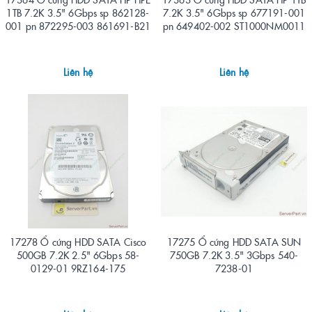
1TB 7.2K 3.5" 6Gbps sp 862128-
7.2K 3.5" 6Gbps sp 677191-001
001 pn 872295-003 861691-B21
pn 649402-002 ST1000NM0011
Liên hệ
Liên hệ
17278 Ổ cứng HDD SATA Cisco
17275 Ổ cứng HDD SATA SUN
500GB 7.2K 2.5" 6Gbps 58-
750GB 7.2K 3.5" 3Gbps 540-
0129-01 9RZ164-175
7238-01