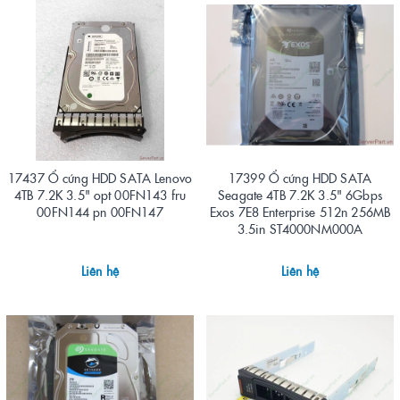
17437 Ổ cứng HDD SATA Lenovo
17399 Ổ cứng HDD SATA
4TB 7.2K 3.5" opt 00FN143 fru
Seagate 4TB 7.2K 3.5" 6Gbps
00FN144 pn 00FN147
Exos 7E8 Enterprise 512n 256MB
3.5in ST4000NM000A
Liên hệ
Liên hệ