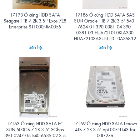
17193 Ổ cứng HDD SATA
17186 Ổ cứng HDD SATA SAS
Seagate 1TB 7.2K 3.5'' Exos 7E8
SUN Oracle 1TB 7.2K 3.5" 540-
Enterprise ST1000NM0055
7624-01 390-0381-04 390-
0381-03 HUA721010KLA330
HUA7210SASUN1.0T 0A35832
Liên hệ
Liên hệ
17163 Ổ cứng HDD SATA FC
17159 Ổ cứng HDD SATA Lenovo
SUN 500GB 7.2K 3.5" 3Gbps
4TB 7.2K 3.5" opt 00FN143 fru
390-0247-05 540-6635-02 3.5
00LF276