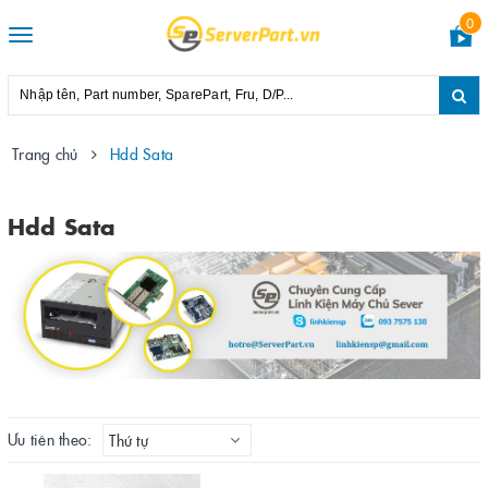
0
Toggle
navigation
Trang chủ
Hdd Sata
Hdd Sata
Ưu tiên theo:
Thứ tự