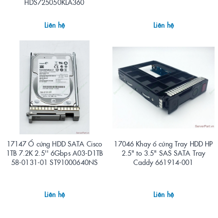
HDS725050KLA360
Liên hệ
Liên hệ
17147 Ổ cứng HDD SATA Cisco
17046 Khay ổ cứng Tray HDD HP
1TB 7.2K 2.5'' 6Gbps A03-D1TB
2.5" to 3.5" SAS SATA Tray
58-0131-01 ST91000640NS
Caddy 661914-001
Liên hệ
Liên hệ