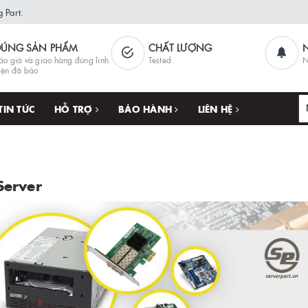
 Part.
ĐÚNG SẢN PHẨM
CHẤT LƯỢNG
áo giá và giao hàng đúng linh
Tested
N
iện đã báo
TIN TỨC
HỖ TRỢ
BẢO HÀNH
LIÊN HỆ
Server