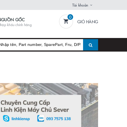
Tài khoản
0
NGUỒN GỐC
GIỎ HÀNG
hập khẩu chính hãng