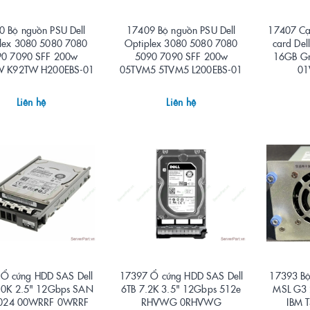
0 Bộ nguồn PSU Dell
17409 Bộ nguồn PSU Dell
17407 Cạ
lex 3080 5080 7080
Optiplex 3080 5080 7080
card Del
90 7090 SFF 200w
5090 7090 SFF 200w
16GB Gr
W K92TW H200EBS-01
05TVM5 5TVM5 L200EBS-01
01
Liên hệ
Liên hệ
Ổ cứng HDD SAS Dell
17397 Ổ cứng HDD SAS Dell
17393 Bộ
10K 2.5" 12Gbps SAN
6TB 7.2K 3.5" 12Gbps 512e
MSL G3 
4024 00WRRF 0WRRF
RHVWG 0RHVWG
IBM 