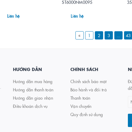
ST6000NM0095
35
Liên hệ
Liên hệ
«
1
2
3
...
43
HƯỚNG DẪN
CHÍNH SÁCH
N
Hướng dẫn mua hàng
Chính sách bảo mật
Đừ
.
d
Hướng dẫn thanh toán
Bảo hành và đổi trả
Hướng dẫn giao nhận
Thanh toán
Điều khoản dịch vụ
Vận chuyển
Quy định sử dụng