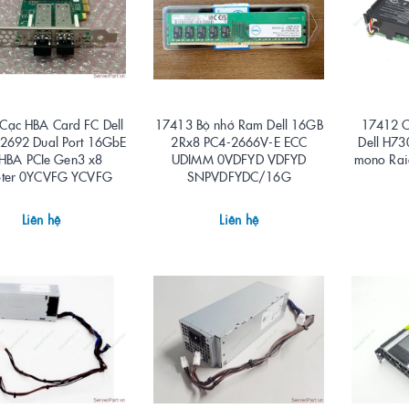
Cạc HBA Card FC Dell
17413 Bộ nhớ Ram Dell 16GB
17412 C
2692 Dual Port 16GbE
2Rx8 PC4-2666V-E ECC
Dell H73
HBA PCIe Gen3 x8
UDIMM 0VDFYD VDFYD
mono Rai
ter 0YCVFG YCVFG
SNPVDFYDC/16G
Liên hệ
Liên hệ