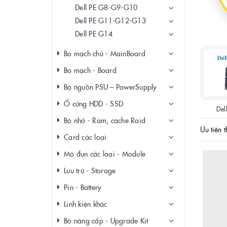
Dell PE G8-G9-G10
Dell PE G11-G12-G13
Dell PE G14
Bo mạch chủ - MainBoard
Bo mạch - Board
Bộ nguồn PSU – PowerSupply
Ổ cứng HDD - SSD
Del
Bộ nhớ - Ram, cache Raid
Ưu tiên t
Card các loại
Mô đun các loại - Module
Lưu trữ - Storage
Pin - Battery
Linh kiện khác
Bộ nâng cấp - Upgrade Kit