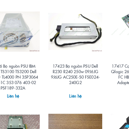
6 Bộ nguồn PSU IBM
17423 Bộ nguồn PSU Dell
17417 Cạ
TS3100 TS3200 Dell
R230 R240 250w 09J6JG
Qlogic 26
0 TL4000 PN 35P3064
9J6JG AC250E-S0 FSE024-
FC HB
1C 353 076 403-02
240G2
Adapt
PSF189-332A
Liên hệ
Liên hệ