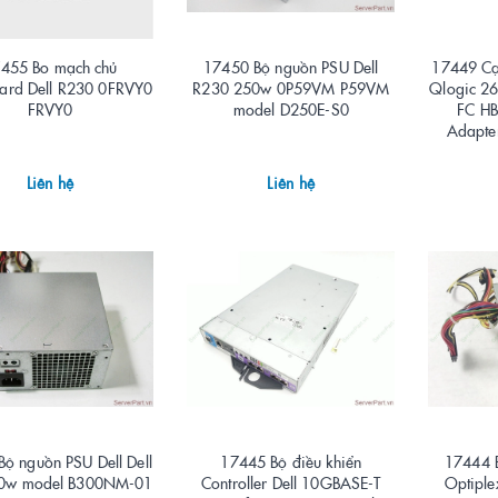
455 Bo mạch chủ
17450 Bộ nguồn PSU Dell
17449 Cạ
ard Dell R230 0FRVY0
R230 250w 0P59VM P59VM
Qlogic 26
FRVY0
model D250E-S0
FC HB
Adapte
Liên hệ
Liên hệ
ộ nguồn PSU Dell Dell
17445 Bộ điều khiển
17444 B
0w model B300NM-01
Controller Dell 10GBASE-T
Optiple