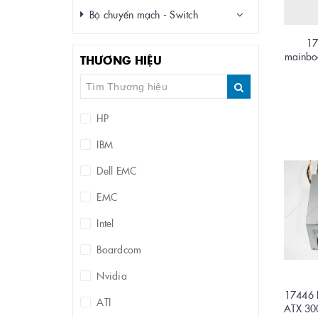
Bộ chuyển mạch - Switch
17
mainbo
THƯƠNG HIỆU
HP
IBM
Dell EMC
EMC
Intel
Boardcom
Nvidia
17446 B
ATI
ATX 30