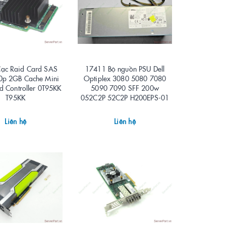
ạc Raid Card SAS
17411 Bộ nguồn PSU Dell
0p 2GB Cache Mini
Optiplex 3080 5080 7080
d Controller 0T95KK
5090 7090 SFF 200w
T95KK
052C2P 52C2P H200EPS-01
Liên hệ
Liên hệ