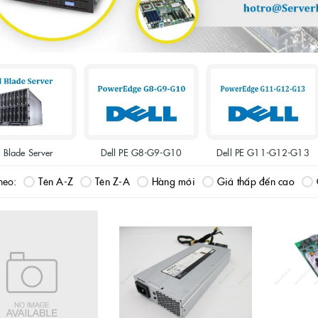
l Blade Server
Dell PE G8-G9-G10
Dell PE G11-G12-G13
heo:
Tên A-Z
Tên Z-A
Hàng mới
Giá thấp đến cao