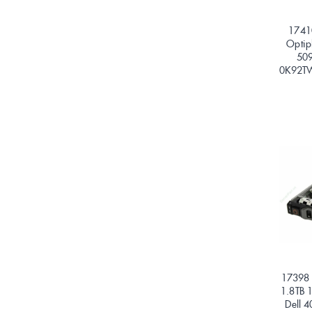
1741
Optip
50
0K92T
17398 
1.8TB 
Dell 