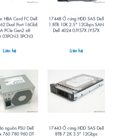
c HBA Card FC Dell
17448 Ổ cứng HDD SAS Dell
62 Dual Port 16GbE
1.8TB 10K 2.5" 12Gbps SAN
A PCIe Gen2 x8
Dell 4024 0JY57X JY57X
r 03PCN3 3PCN3
Liên hệ
Liên hệ
ộ nguồn PSU Dell
17443 Ổ cứng HDD SAS Dell
x 760 780 960 DT
8TB 7.2K 3.5" 12Gbps