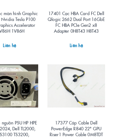
c màn hình Graphic
17401 Cạc HBA Card FC Dell
l Nvidia Tesla P100
Qlogic 2662 Dual Port 16GbE
aphics Accelerator
FC HBA PCIe Gen2 x8
V86H 1V86H
Adapter 0H8T43 H8T43
Liên hệ
Liên hệ
 nguồn PSU HP HPE
17377 Cáp Cable Dell
2024, Dell TL2000,
PowerEdge R840 22" GPU
TS3100 TS3200,
Riser1 Power Cable 0M8TDT