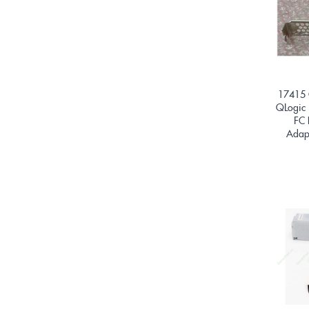
17415 
QLogic 
FC 
Adap