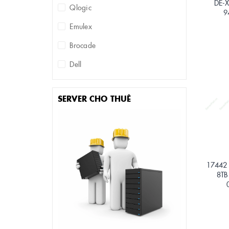
DE-
Qlogic
9
Emulex
Brocade
Dell
SERVER CHO THUÊ
17442 
8TB