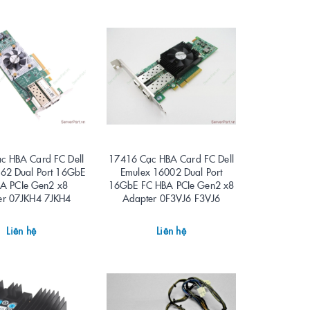
c HBA Card FC Dell
17416 Cạc HBA Card FC Dell
62 Dual Port 16GbE
Emulex 16002 Dual Port
A PCIe Gen2 x8
16GbE FC HBA PCIe Gen2 x8
er 07JKH4 7JKH4
Adapter 0F3VJ6 F3VJ6
Liên hệ
Liên hệ