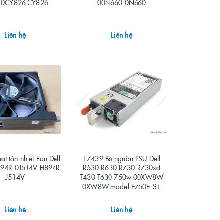
 0CY826 CY826
00N660 0N660
Liên hệ
Liên hệ
t tản nhiệt Fan Dell
17439 Bộ nguồn PSU Dell
894R 0J514V H894R
R530 R630 R730 R730xd
J514V
T430 T630 750w 00XW8W
0XW8W model E750E-S1
Liên hệ
Liên hệ