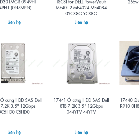
XD301MGR 0949H1
iSCSI for DELL PowerVault
255w
49H1 (0N7MPN)
ME4012 ME4024 ME4084
0YCX8G YCX8G
Liên hệ
Liên hệ
Ổ cứng HDD SAS Dell
17441 Ổ cứng HDD SAS Dell
17440 Quạ
 7.2K 3.5" 12Gbps
8TB 7.2K 3.5" 12Gbps
R910 0H
0C5HD0 C5HD0
044YFV 44YFV
Liên hệ
Liên hệ