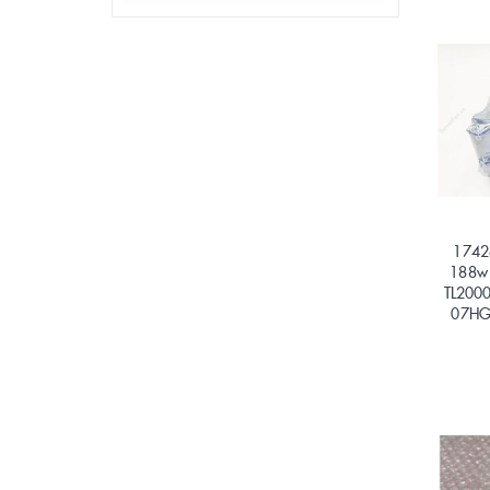
1742
188w 
TL200
07HG