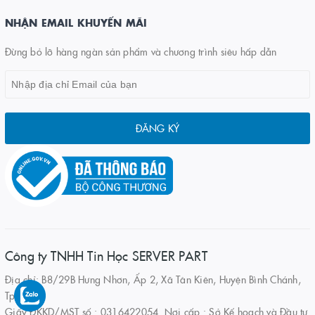
NHẬN EMAIL KHUYẾN MÃI
Đừng bỏ lỡ hàng ngàn sản phẩm và chương trình siêu hấp dẫn
ĐĂNG KÝ
Công ty TNHH Tin Học SERVER PART
Địa chỉ: B8/29B Hưng Nhơn, Ấp 2, Xã Tân Kiên, Huyện Bình Chánh,
Tp.HCM
Giấy ĐKKD/MST số : 0316422054. Nơi cấp : Sở Kế hoạch và Đầu tư