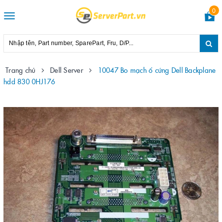
0
Toggle
navigation
Trang chủ
Dell Server
10047 Bo mạch ổ cứng Dell Backplane
hdd 830 0HJ176