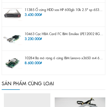
11385 Ổ cứng HDD sas HP 600gb 10k 2.5" sp 653957-001 pn 619286-003 pn 641552-003 pn 689287-003 652583-B21
3.430.000₫
10463 Cạc HBA Card FC IBM Emulex LPE12002 8Gb 2 port FC SFP fru 42D0500 pn 42D0496 opt 42D0494 LPE12002
3.230.000₫
10284 Bộ mở rộng ổ cứng IBM Lenovo x3650 m4 69Y5319 8x 2.5" HS HDD Assembly Kit with Expander
8.600.000₫
SẢN PHẨM CÙNG LOẠI