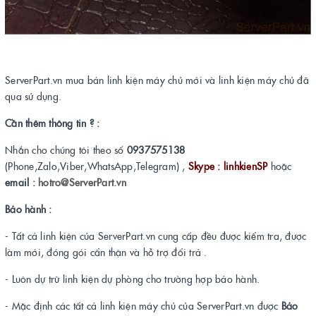
ServerPart.vn mua bán linh kiện máy chủ mới và linh kiện máy chủ đã
qua sử dụng.
Cần thêm thông tin ? :
Nhắn cho chúng tôi theo số
0937575138
(Phone,Zalo,Viber,WhatsApp,Telegram) ,
Skype : linhkienSP
hoặc
email :
hotro@ServerPart.vn
Bảo hành :
- Tất cả linh kiện của ServerPart.vn cung cấp đều được kiểm tra, được
làm mới, đóng gói cẩn thận và hỗ trợ đổi trả .
- Luôn dự trữ linh kiện dự phòng cho trường hợp bảo hành.
- Mặc định các tất cả linh kiện máy chủ của ServerPart.vn được
Bảo