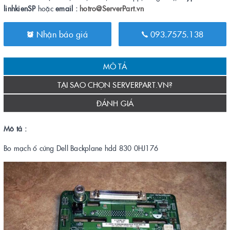
linhkienSP
hoặc
email :
hotro@ServerPart.vn
Nhận báo giá
093.7575.138
MÔ TẢ
TẠI SAO CHỌN SERVERPART.VN?
ĐÁNH GIÁ
Mô tả :
Bo mạch ổ cứng Dell Backplane hdd 830 0HJ176