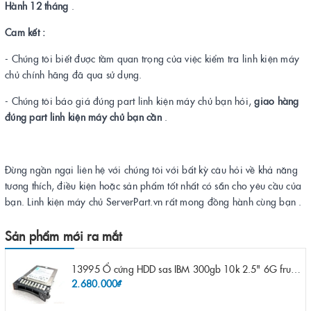
Hành 12 tháng
.
Cam kết :
- Chúng tôi biết được tầm quan trọng của việc kiểm tra linh kiện máy
chủ chính hãng đã qua sử dụng.
- Chúng tôi báo giá đúng part linh kiện máy chủ bạn hỏi,
giao hàng
đúng part linh kiện máy chủ bạn cần
.
Đừng ngần ngại liên hệ với chúng tôi với bất kỳ câu hỏi về khả năng
tương thích, điều kiện hoặc sản phẩm tốt nhất có sẵn cho yêu cầu của
bạn. Linh kiện máy chủ ServerPart.vn rất mong đồng hành cùng bạn .
Sản phẩm mới ra mắt
13995 Ổ cứng HDD sas IBM 300gb 10k 2.5" 6G fru 44W2265 opt 44W2264 pn 44W2268 ST9300503SS
2.680.000₫