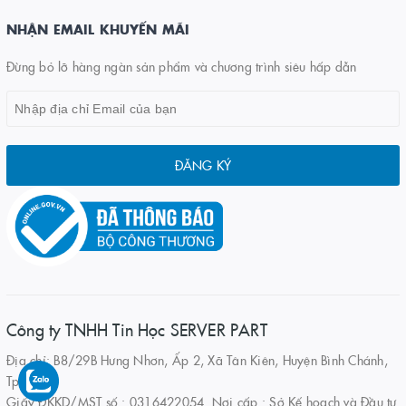
NHẬN EMAIL KHUYẾN MÃI
Đừng bỏ lỡ hàng ngàn sản phẩm và chương trình siêu hấp dẫn
ĐĂNG KÝ
Công ty TNHH Tin Học SERVER PART
Địa chỉ: B8/29B Hưng Nhơn, Ấp 2, Xã Tân Kiên, Huyện Bình Chánh,
Tp.HCM
Giấy ĐKKD/MST số : 0316422054. Nơi cấp : Sở Kế hoạch và Đầu tư