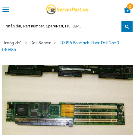
0
Toggle
navigation
Trang chủ
Dell Server
10095 Bo mạch Riser Dell 2650
0J0686