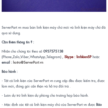
ServerPart.vn mua bán linh kiện máy chủ mới và linh kiện máy chủ đã
qua sử dụng.
Cần thêm thông tin ? :
Nhắn cho chúng tôi theo số
0937575138
(Phone,Zalo,Viber,WhatsApp,Telegram) ,
Skype : linhkienSP
hoặc
email :
hotro@ServerPart.vn
Bảo hành :
- Tất cả linh kiện của ServerPart.vn cung cấp đều được kiểm tra, được
làm mới, đóng gói cẩn thận và hỗ trợ đổi trả .
- Luôn dự trữ linh kiện dự phòng cho trường hợp bảo hành.
- Mặc định các tất cả linh kiện máy chủ của ServerPart.vn được
Bảo