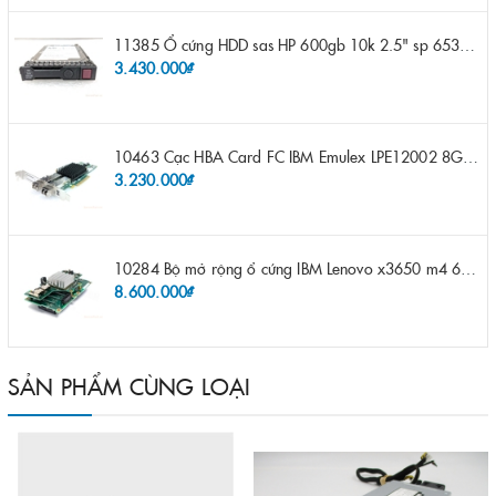
11385 Ổ cứng HDD sas HP 600gb 10k 2.5" sp 653957-001 pn 619286-003 pn 641552-003 pn 689287-003 652583-B21
3.430.000₫
10463 Cạc HBA Card FC IBM Emulex LPE12002 8Gb 2 port FC SFP fru 42D0500 pn 42D0496 opt 42D0494 LPE12002
3.230.000₫
10284 Bộ mở rộng ổ cứng IBM Lenovo x3650 m4 69Y5319 8x 2.5" HS HDD Assembly Kit with Expander
8.600.000₫
SẢN PHẨM CÙNG LOẠI