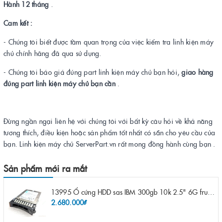
Hành 12 tháng
.
Cam kết :
- Chúng tôi biết được tầm quan trọng của việc kiểm tra linh kiện máy
chủ chính hãng đã qua sử dụng.
- Chúng tôi báo giá đúng part linh kiện máy chủ bạn hỏi,
giao hàng
đúng part linh kiện máy chủ bạn cần
.
Đừng ngần ngại liên hệ với chúng tôi với bất kỳ câu hỏi về khả năng
tương thích, điều kiện hoặc sản phẩm tốt nhất có sẵn cho yêu cầu của
bạn. Linh kiện máy chủ ServerPart.vn rất mong đồng hành cùng bạn .
Sản phẩm mới ra mắt
13995 Ổ cứng HDD sas IBM 300gb 10k 2.5" 6G fru 44W2265 opt 44W2264 pn 44W2268 ST9300503SS
2.680.000₫