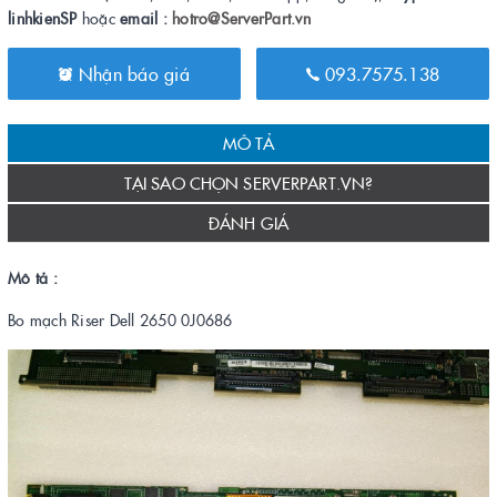
linhkienSP
hoặc
email :
hotro@ServerPart.vn
Nhận báo giá
093.7575.138
MÔ TẢ
TẠI SAO CHỌN SERVERPART.VN?
ĐÁNH GIÁ
Mô tả :
Bo mạch Riser Dell 2650 0J0686