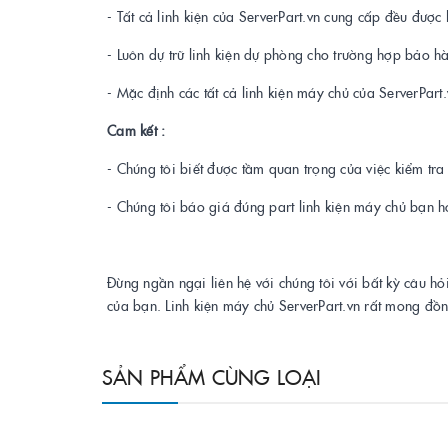
- Tất cả linh kiện của ServerPart.vn cung cấp đều được 
- Luôn dự trữ linh kiện dự phòng cho trường hợp bảo h
- Mặc định các tất cả linh kiện máy chủ của ServerPar
Cam kết :
- Chúng tôi biết được tầm quan trọng của việc kiểm tr
- Chúng tôi báo giá đúng part linh kiện máy chủ bạn h
Đừng ngần ngại liên hệ với chúng tôi với bất kỳ câu hỏ
của bạn. Linh kiện máy chủ ServerPart.vn rất mong đồ
SẢN PHẨM CÙNG LOẠI