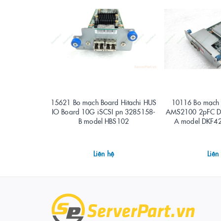
15621 Bo mạch Board Hitachi HUS
10116 Bo mạch 
IO Board 10G iSCSI pn 3285158-
AMS2100 2pFC D
B model HBS102
A model DKF4
Liên hệ
Liên