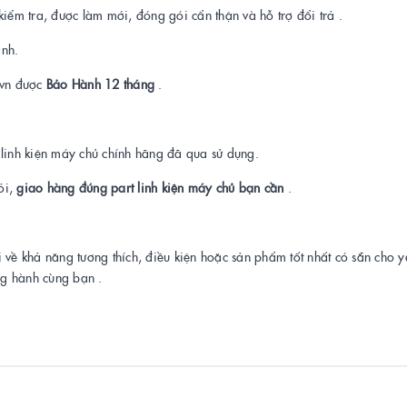
kiểm tra, được làm mới, đóng gói cẩn thận và hỗ trợ đổi trả .
ành.
t.vn được
Bảo Hành 12 tháng
.
a linh kiện máy chủ chính hãng đã qua sử dụng.
ỏi,
giao hàng đúng part linh kiện máy chủ bạn cần
.
i về khả năng tương thích, điều kiện hoặc sản phẩm tốt nhất có sẵn cho 
ng hành cùng bạn .