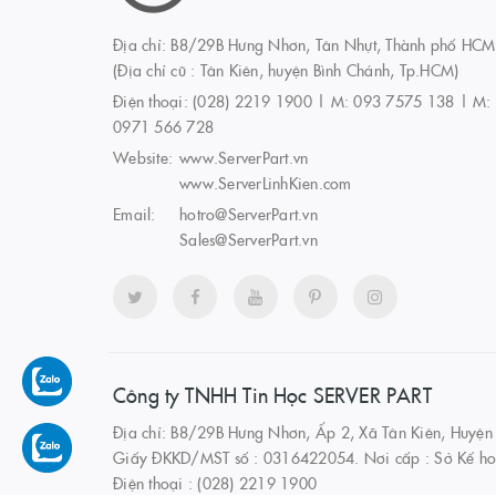
Địa chỉ: B8/29B Hưng Nhơn, Tân Nhựt, Thành phố HCM
(Địa chỉ cũ : Tân Kiên, huyện Bình Chánh, Tp.HCM)
Điện thoại:
(028) 2219 1900 | M: 093 7575 138 | M:
0971 566 728
Website:
www.ServerPart.vn
www.ServerLinhKien.com
Email:
hotro@ServerPart.vn
Sales@ServerPart.vn
Công ty TNHH Tin Học SERVER PART
Địa chỉ: B8/29B Hưng Nhơn, Ấp 2, Xã Tân Kiên, Huyện
Giấy ĐKKD/MST số : 0316422054. Nơi cấp : Sở Kế ho
Điện thoại : (028) 2219 1900