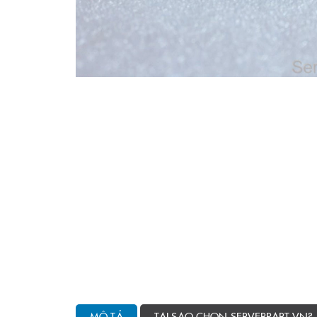
MÔ TẢ
TẠI SAO CHỌN SERVERPART.VN?