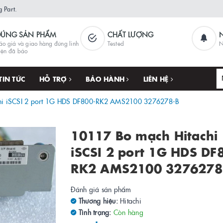
 Part.
ĐÚNG SẢN PHẨM
CHẤT LƯỢNG
áo giá và giao hàng đúng linh
Tested
N
iện đã báo
TIN TỨC
HỖ TRỢ
BẢO HÀNH
LIÊN HỆ
hi iSCSI 2 port 1G HDS DF800-RK2 AMS2100 3276278-B
10117 Bo mạch Hitachi
iSCSI 2 port 1G HDS DF
RK2 AMS2100 3276278
Đánh giá sản phẩm
Thương hiệu:
Hitachi
Tình trạng:
Còn hàng