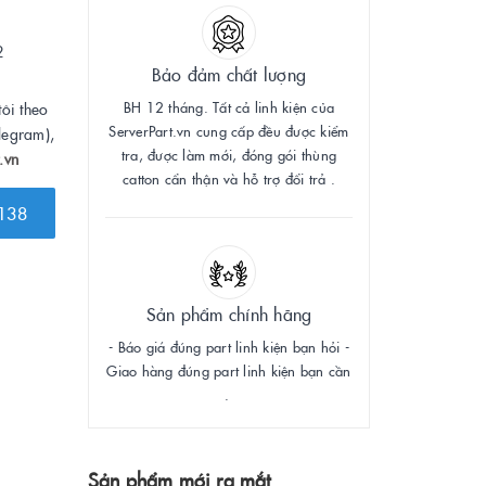
2
Bảo đảm chất lượng
BH 12 tháng. Tất cả linh kiện của
tôi theo
ServerPart.vn cung cấp đều được kiểm
legram),
tra, được làm mới, đóng gói thùng
.vn
catton cẩn thận và hỗ trợ đổi trả .
138
Sản phẩm chính hãng
- Báo giá đúng part linh kiện bạn hỏi -
Giao hàng đúng part linh kiện bạn cần
.
Sản phẩm mới ra mắt