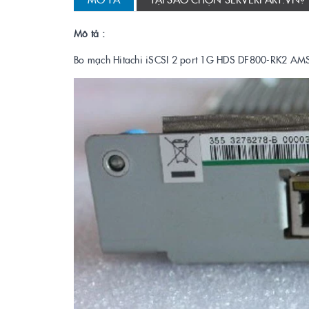
Mô tả :
Bo mạch Hitachi iSCSI 2 port 1G HDS DF800-RK2 A