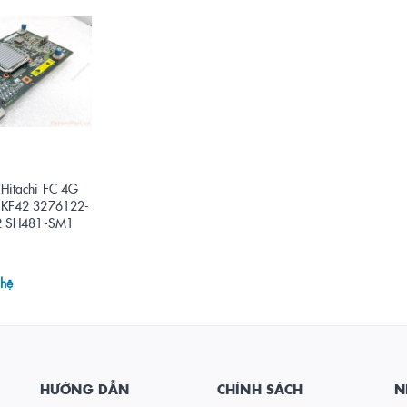
Hitachi FC 4G
KF42 3276122-
2 SH481-SM1
 hệ
HƯỚNG DẪN
CHÍNH SÁCH
N