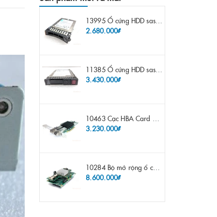
13995 Ổ cứng HDD sas IBM 300gb 10k 2.5" 6G fru 44W2265 opt 44W2264 pn 44W2268 ST9300503SS
2.680.000₫
11385 Ổ cứng HDD sas HP 600gb 10k 2.5" sp 653957-001 pn 619286-003 pn 641552-003 pn 689287-003 652583-B21
3.430.000₫
10463 Cạc HBA Card FC IBM Emulex LPE12002 8Gb 2 port FC SFP fru 42D0500 pn 42D0496 opt 42D0494 LPE12002
3.230.000₫
10284 Bộ mở rộng ổ cứng IBM Lenovo x3650 m4 69Y5319 8x 2.5" HS HDD Assembly Kit with Expander
8.600.000₫