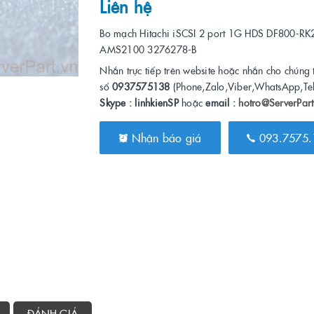
Liên hệ
Bo mạch Hitachi iSCSI 2 port 1G HDS DF800-RK
AMS2100 3276278-B
Nhắn trực tiếp trên website hoặc nhắn cho chúng 
số
0937575138
(Phone,Zalo,Viber,WhatsApp,Te
Skype : linhkienSP
hoặc
email :
hotro@ServerPart
Nhận báo giá
093.7575.
ĐÁNH GIÁ