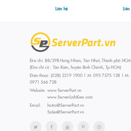
Liên hệ
Liên
Địa chỉ: B8/29B Hưng Nhơn, Tân Nhựt, Thành phố HCM
(Địa chỉ cũ : Tân Kiên, huyện Bình Chánh, Tp.HCM)
Điện thoại:
(028) 2219 1900 | M: 093 7575 138 | M:
0971 566 728
Website:
www.ServerPart.vn
www.ServerLinhKien.com
Email:
hotro@ServerPart.vn
Sales@ServerPart.vn