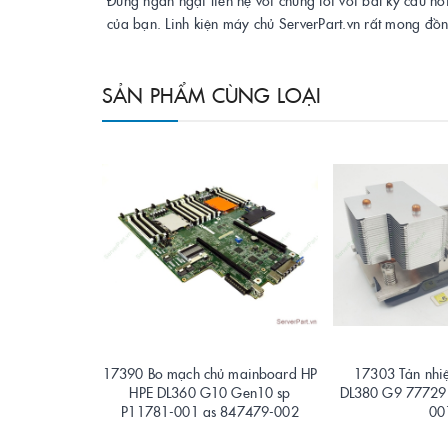
của bạn. Linh kiện máy chủ ServerPart.vn rất mong đồ
SẢN PHẨM CÙNG LOẠI
17390 Bo mạch chủ mainboard HP
17303 Tản nhiệ
HPE DL360 G10 Gen10 sp
DL380 G9 77729
P11781-001 as 847479-002
00