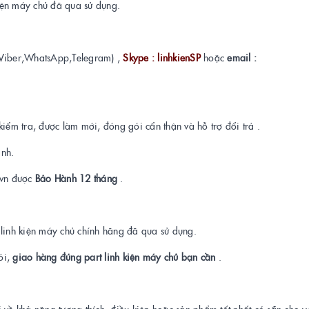
kiện máy chủ đã qua sử dụng.
Viber,WhatsApp,Telegram) ,
Skype : linhkienSP
hoặc
email :
kiểm tra, được làm mới, đóng gói cẩn thận và hỗ trợ đổi trả .
ành.
t.vn được
Bảo Hành 12 tháng
.
a linh kiện máy chủ chính hãng đã qua sử dụng.
ỏi,
giao hàng đúng part linh kiện máy chủ bạn cần
.
i về khả năng tương thích, điều kiện hoặc sản phẩm tốt nhất có sẵn cho 