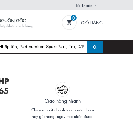
Tài khoản
0
NGUỒN GỐC
GIỎ HÀNG
hập khẩu chính hãng
1
 HP
165
Giao hàng nhanh
Chuyển phát nhanh toàn quốc. Hôm
nay gửi hàng, ngày mai nhận được.