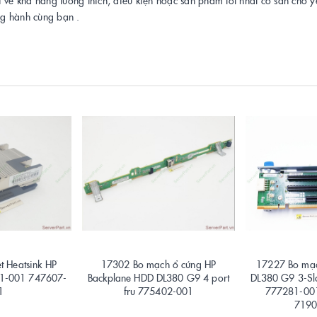
ng hành cùng bạn .
t Heatsink HP
17302 Bo mạch ổ cứng HP
17227 Bo mạc
1-001 747607-
Backplane HDD DL380 G9 4 port
DL380 G9 3-Slo
1
fru 775402-001
777281-00
7190