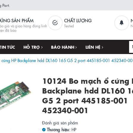
 Part.
ĐÚNG SẢN PHẨM
CHẤT LƯỢNG
áo giá và giao hàng đúng linh
Tested
N
iện đã báo
TIN TỨC
HỖ TRỢ
BẢO HÀNH
LIÊN HỆ
 cứng HP Backplane hdd DL160 165 G5 2 port 445185-001 452340-00
10124 Bo mạch ổ cứng
Backplane hdd DL160 
G5 2 port 445185-001
452340-001
Đánh giá sản phẩm
Thương hiệu:
HP