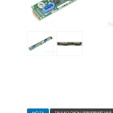
MÔ TẢ
TẠI SAO CHỌN SERVERPART.VN?