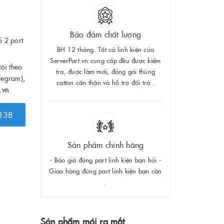
Bảo đảm chất lượng
 2 port
BH 12 tháng. Tất cả linh kiện của
ServerPart.vn cung cấp đều được kiểm
tôi theo
tra, được làm mới, đóng gói thùng
legram),
catton cẩn thận và hỗ trợ đổi trả .
.vn
138
Sản phẩm chính hãng
- Báo giá đúng part linh kiện bạn hỏi -
Giao hàng đúng part linh kiện bạn cần
.
Sản phẩm mới ra mắt