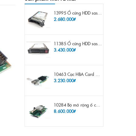
13995 Ổ cứng HDD sas IBM 300gb 10k 2.5" 6G fru 44W2265 opt 44W2264 pn 44W2268 ST9300503SS
2.680.000₫
11385 Ổ cứng HDD sas HP 600gb 10k 2.5" sp 653957-001 pn 619286-003 pn 641552-003 pn 689287-003 652583-B21
3.430.000₫
10463 Cạc HBA Card FC IBM Emulex LPE12002 8Gb 2 port FC SFP fru 42D0500 pn 42D0496 opt 42D0494 LPE12002
3.230.000₫
10284 Bộ mở rộng ổ cứng IBM Lenovo x3650 m4 69Y5319 8x 2.5" HS HDD Assembly Kit with Expander
8.600.000₫