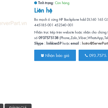
Tình trạng:
Còn hàng
Liên hệ
Bo mạch ổ cứng HP Backplane hdd DL160 165 G5
445185-001 452340-001
Nhắn trực tiếp trên website hoặc nhắn cho chúng 
số
0937575138
(Phone,Zalo,Viber,WhatsApp,Te
Skype : linhkienSP
hoặc
email :
hotro@ServerPart
Nhận báo giá
093.7575.
ĐÁNH GIÁ