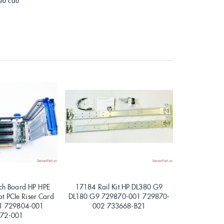
h Board HP HPE
17184 Rail Kit HP DL380 G9
17165 Bo m
t PCIe Riser Card
DL180 G9 729870-001 729870-
DL580 Gen
1 729804-001
002 733668-B21
80
72-001