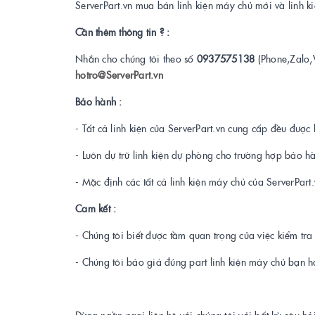
ServerPart.vn mua bán linh kiện máy chủ mới và linh 
Cần thêm thông tin ? :
Nhắn cho chúng tôi theo số
0937575138
(Phone,Zalo,
hotro@ServerPart.vn
Bảo hành :
- Tất cả linh kiện của ServerPart.vn cung cấp đều được 
- Luôn dự trữ linh kiện dự phòng cho trường hợp bảo h
- Mặc định các tất cả linh kiện máy chủ của ServerPar
Cam kết :
- Chúng tôi biết được tầm quan trọng của việc kiểm tr
- Chúng tôi báo giá đúng part linh kiện máy chủ bạn h
Đừng ngần ngại liên hệ với chúng tôi với bất kỳ câu hỏ