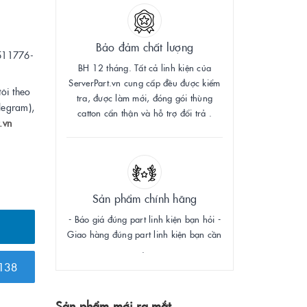
Bảo đảm chất lượng
511776-
BH 12 tháng. Tất cả linh kiện của
ServerPart.vn cung cấp đều được kiểm
tôi theo
tra, được làm mới, đóng gói thùng
legram),
catton cẩn thận và hỗ trợ đổi trả .
.vn
Sản phẩm chính hãng
- Báo giá đúng part linh kiện bạn hỏi -
Giao hàng đúng part linh kiện bạn cần
.
138
Sản phẩm mới ra mắt