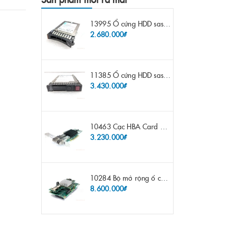
13995 Ổ cứng HDD sas IBM 300gb 10k 2.5" 6G fru 44W2265 opt 44W2264 pn 44W2268 ST9300503SS
2.680.000₫
11385 Ổ cứng HDD sas HP 600gb 10k 2.5" sp 653957-001 pn 619286-003 pn 641552-003 pn 689287-003 652583-B21
3.430.000₫
10463 Cạc HBA Card FC IBM Emulex LPE12002 8Gb 2 port FC SFP fru 42D0500 pn 42D0496 opt 42D0494 LPE12002
3.230.000₫
10284 Bộ mở rộng ổ cứng IBM Lenovo x3650 m4 69Y5319 8x 2.5" HS HDD Assembly Kit with Expander
8.600.000₫