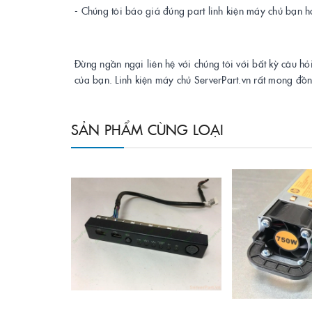
- Chúng tôi báo giá đúng part linh kiện máy chủ bạn h
Đừng ngần ngại liên hệ với chúng tôi với bất kỳ câu hỏ
của bạn. Linh kiện máy chủ ServerPart.vn rất mong đồ
SẢN PHẨM CÙNG LOẠI