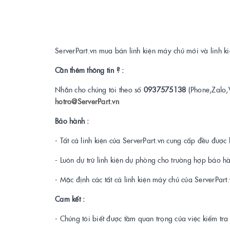
ServerPart.vn mua bán linh kiện máy chủ mới và linh 
Cần thêm thông tin ? :
Nhắn cho chúng tôi theo số
0937575138
(Phone,Zalo,
hotro@ServerPart.vn
Bảo hành :
- Tất cả linh kiện của ServerPart.vn cung cấp đều được 
- Luôn dự trữ linh kiện dự phòng cho trường hợp bảo h
- Mặc định các tất cả linh kiện máy chủ của ServerPar
Cam kết :
- Chúng tôi biết được tầm quan trọng của việc kiểm tr