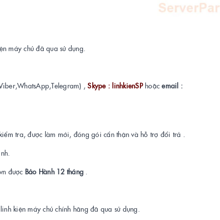
kiện máy chủ đã qua sử dụng.
Viber,WhatsApp,Telegram) ,
Skype : linhkienSP
hoặc
email :
kiểm tra, được làm mới, đóng gói cẩn thận và hỗ trợ đổi trả .
ành.
t.vn được
Bảo Hành 12 tháng
.
a linh kiện máy chủ chính hãng đã qua sử dụng.