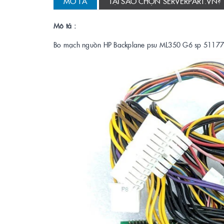
MÔ TẢ
TẠI SAO CHỌN SERVERPART.VN?
Mô tả :
Bo mạch nguồn HP Backplane psu ML350 G6 sp 511