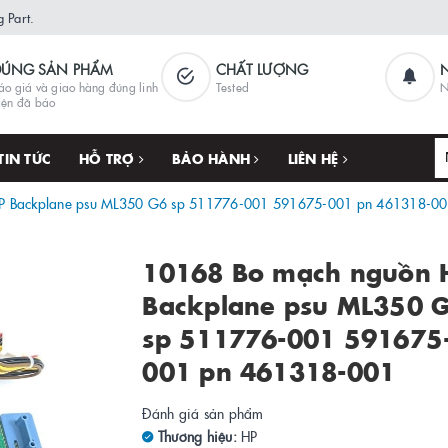
 Part.
ĐÚNG SẢN PHẨM
CHẤT LƯỢNG
áo giá và giao hàng đúng linh
Tested
N
iện đã báo
TIN TỨC
HỖ TRỢ
BẢO HÀNH
LIÊN HỆ
P Backplane psu ML350 G6 sp 511776-001 591675-001 pn 461318-0
10168 Bo mạch nguồn 
Backplane psu ML350 
sp 511776-001 591675
001 pn 461318-001
Đánh giá sản phẩm
Thương hiệu:
HP