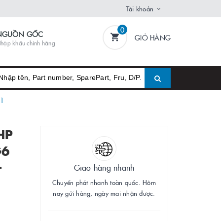
Tài khoản
0
NGUỒN GỐC
GIỎ HÀNG
hập khẩu chính hãng
01
HP
G6
-
Giao hàng nhanh
Chuyển phát nhanh toàn quốc. Hôm
nay gửi hàng, ngày mai nhận được.