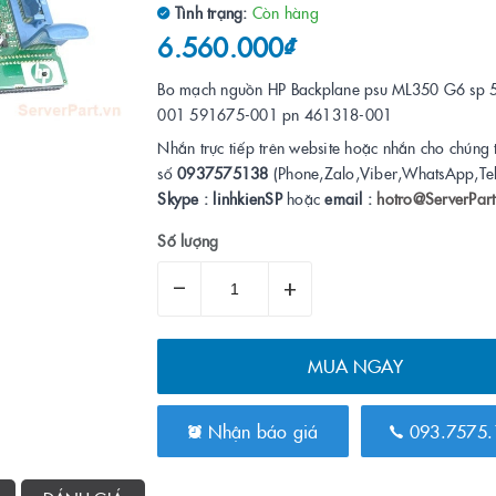
Tình trạng:
Còn hàng
6.560.000₫
Bo mạch nguồn HP Backplane psu ML350 G6 sp 
001 591675-001 pn 461318-001
Nhắn trực tiếp trên website hoặc nhắn cho chúng 
số
0937575138
(Phone,Zalo,Viber,WhatsApp,Te
Skype : linhkienSP
hoặc
email :
hotro@ServerPart
Số lượng
–
+
MUA NGAY
Nhận báo giá
093.7575.