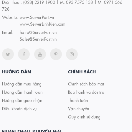
Điện thoại:
(028) 2219 1900 | M: 093 7575 138 | M: 0971 566
728
Website:
www.ServerPart.vn
www.ServerLinhKien.com
Email:
hotro@ServerPart.vn
Sales@ServerPart.vn
HƯỚNG DẪN
CHÍNH SÁCH
Hướng dẫn mua hàng
Chính sách bảo mật
Hướng dẫn thanh toán
Bảo hành và đổi trả
Hướng dẫn giao nhận
Thanh toán
Điều khoản dịch vụ
Vận chuyển
Quy định sử dụng
NHẬN EMAIL KHUYẾN MÃI