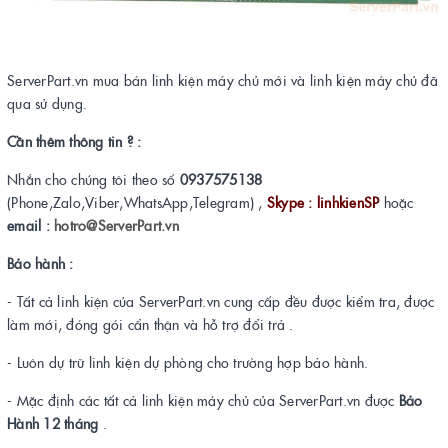
ServerPart.vn mua bán linh kiện máy chủ mới và linh kiện máy chủ đã
qua sử dụng.
Cần thêm thông tin ? :
Nhắn cho chúng tôi theo số
0937575138
(Phone,Zalo,Viber,WhatsApp,Telegram) ,
Skype : linhkienSP
hoặc
email :
hotro@ServerPart.vn
Bảo hành :
- Tất cả linh kiện của ServerPart.vn cung cấp đều được kiểm tra, được
làm mới, đóng gói cẩn thận và hỗ trợ đổi trả .
- Luôn dự trữ linh kiện dự phòng cho trường hợp bảo hành.
- Mặc định các tất cả linh kiện máy chủ của ServerPart.vn được
Bảo
Hành 12 tháng
.