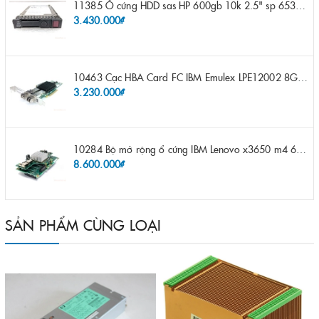
11385 Ổ cứng HDD sas HP 600gb 10k 2.5" sp 653957-001 pn 619286-003 pn 641552-003 pn 689287-003 652583-B21
3.430.000₫
10463 Cạc HBA Card FC IBM Emulex LPE12002 8Gb 2 port FC SFP fru 42D0500 pn 42D0496 opt 42D0494 LPE12002
3.230.000₫
10284 Bộ mở rộng ổ cứng IBM Lenovo x3650 m4 69Y5319 8x 2.5" HS HDD Assembly Kit with Expander
8.600.000₫
SẢN PHẨM CÙNG LOẠI