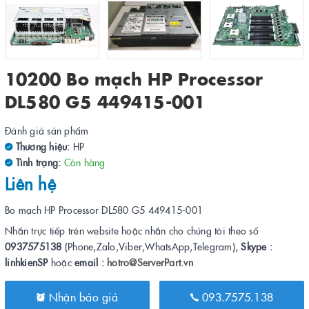
10200 Bo mạch HP Processor
DL580 G5 449415-001
Đánh giá sản phẩm
Thương hiệu:
HP
Tình trạng:
Còn hàng
Liên hệ
Bo mạch HP Processor DL580 G5 449415-001
Nhắn trực tiếp trên website hoặc nhắn cho chúng tôi theo số
0937575138
(Phone,Zalo,Viber,WhatsApp,Telegram),
Skype :
linhkienSP
hoặc
email :
hotro@ServerPart.vn
Nhận báo giá
093.7575.138