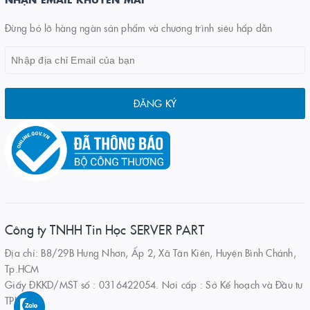
Đừng bỏ lỡ hàng ngàn sản phẩm và chương trình siêu hấp dẫn
ĐĂNG KÝ
Công ty TNHH Tin Học SERVER PART
Địa chỉ: B8/29B Hưng Nhơn, Ấp 2, Xã Tân Kiên, Huyện Bình Chánh,
Tp.HCM
Giấy ĐKKD/MST số : 0316422054. Nơi cấp : Sở Kế hoạch và Đầu tư
TPHCM