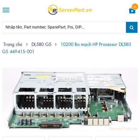
0
Toggle
navigation
Trang chủ
DL580 G5
10200 Bo mạch HP Processor DL580
G5 449415-001