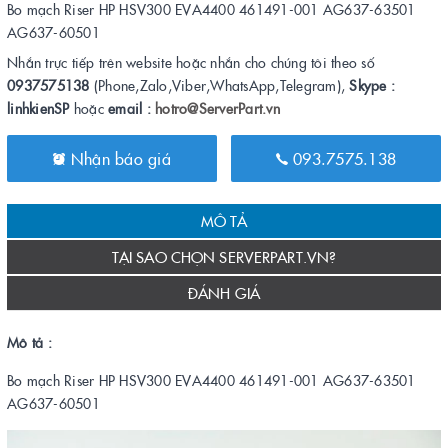
Bo mạch Riser HP HSV300 EVA4400 461491-001 AG637-63501
AG637-60501
Nhắn trực tiếp trên website hoặc nhắn cho chúng tôi theo số
0937575138
(Phone,Zalo,Viber,WhatsApp,Telegram),
Skype :
linhkienSP
hoặc
email :
hotro@ServerPart.vn
Nhận báo giá
093.7575.138
MÔ TẢ
TẠI SAO CHỌN SERVERPART.VN?
ĐÁNH GIÁ
Mô tả :
Bo mạch Riser HP HSV300 EVA4400 461491-001 AG637-63501
AG637-60501