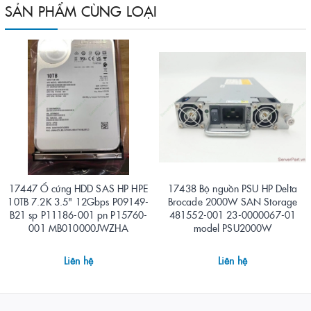
SẢN PHẨM CÙNG LOẠI
17447 Ổ cứng HDD SAS HP HPE
17438 Bộ nguồn PSU HP Delta
10TB 7.2K 3.5" 12Gbps P09149-
Brocade 2000W SAN Storage
B21 sp P11186-001 pn P15760-
481552-001 23-0000067-01
001 MB010000JWZHA
model PSU2000W
Liên hệ
Liên hệ