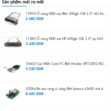
Sản phẩm mới ra mắt
13995 Ổ cứng HDD sas IBM 300gb 10k 2.5" 6G fru 44W2265 opt 44W2264 pn 44W2268 ST9300503SS
2.680.000₫
11385 Ổ cứng HDD sas HP 600gb 10k 2.5" sp 653957-001 pn 619286-003 pn 641552-003 pn 689287-003 652583-B21
3.430.000₫
10463 Cạc HBA Card FC IBM Emulex LPE12002 8Gb 2 port FC SFP fru 42D0500 pn 42D0496 opt 42D0494 LPE12002
3.230.000₫
10284 Bộ mở rộng ổ cứng IBM Lenovo x3650 m4 69Y5319 8x 2.5" HS HDD Assembly Kit with Expander
8.600.000₫