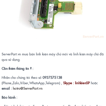
ServerPart.vn mua bán linh kiện máy chủ mới và linh kiện máy chủ đã
qua sử dụng.
Cần thêm thông tin ? :
Nhắn cho chúng tôi theo số
0937575138
(Phone,Zalo,Viber,WhatsApp,Telegram) ,
Skype : linhkienSP
hoặc
email :
hotro@ServerPart.vn
Bảo hành :