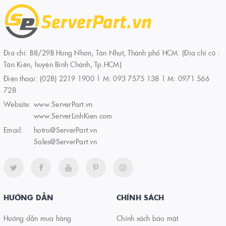
Địa chỉ: B8/29B Hưng Nhơn, Tân Nhựt, Thành phố HCM. (Địa chỉ cũ :
Tân Kiên, huyện Bình Chánh, Tp.HCM)
Điện thoại:
(028) 2219 1900 | M: 093 7575 138 | M: 0971 566
728
Website:
www.ServerPart.vn
www.ServerLinhKien.com
Email:
hotro@ServerPart.vn
Sales@ServerPart.vn
HƯỚNG DẪN
CHÍNH SÁCH
Hướng dẫn mua hàng
Chính sách bảo mật