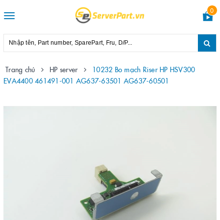
0
Toggle
navigation
Trang chủ
HP server
10232 Bo mạch Riser HP HSV300
EVA4400 461491-001 AG637-63501 AG637-60501