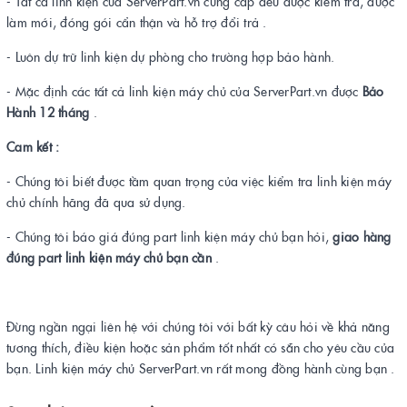
- Tất cả linh kiện của ServerPart.vn cung cấp đều được kiểm tra, được
làm mới, đóng gói cẩn thận và hỗ trợ đổi trả .
- Luôn dự trữ linh kiện dự phòng cho trường hợp bảo hành.
- Mặc định các tất cả linh kiện máy chủ của ServerPart.vn được
Bảo
Hành 12 tháng
.
Cam kết :
- Chúng tôi biết được tầm quan trọng của việc kiểm tra linh kiện máy
chủ chính hãng đã qua sử dụng.
- Chúng tôi báo giá đúng part linh kiện máy chủ bạn hỏi,
giao hàng
đúng part linh kiện máy chủ bạn cần
.
Đừng ngần ngại liên hệ với chúng tôi với bất kỳ câu hỏi về khả năng
tương thích, điều kiện hoặc sản phẩm tốt nhất có sẵn cho yêu cầu của
bạn. Linh kiện máy chủ ServerPart.vn rất mong đồng hành cùng bạn .