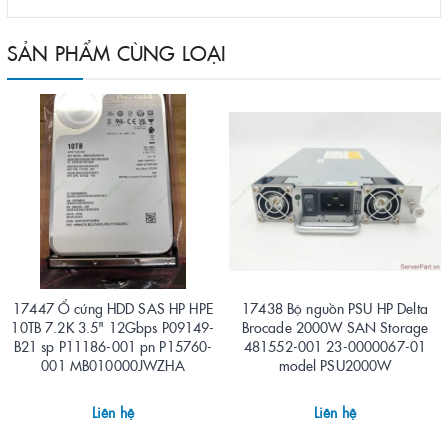
SẢN PHẨM CÙNG LOẠI
17447 Ổ cứng HDD SAS HP HPE
17438 Bộ nguồn PSU HP Delta
10TB 7.2K 3.5" 12Gbps P09149-
Brocade 2000W SAN Storage
B21 sp P11186-001 pn P15760-
481552-001 23-0000067-01
001 MB010000JWZHA
model PSU2000W
Liên hệ
Liên hệ