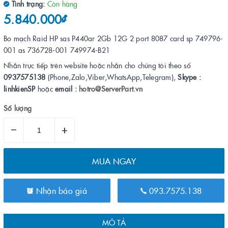
Tình trạng:
Còn hàng
5.840.000₫
Bo mạch Raid HP sas P440ar 2Gb 12G 2 port 8087 card sp 749796-
001 as 736728-001 749974-B21
Nhắn trực tiếp trên website hoặc nhắn cho chúng tôi theo số
0937575138
(Phone,Zalo,Viber,WhatsApp,Telegram),
Skype :
linhkienSP
hoặc
email :
hotro@ServerPart.vn
Số lượng
–
+
MUA NGAY
Nhận báo giá
093.7575.138
MÔ TẢ