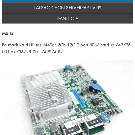
TẠI SAO CHỌN SERVERPART.VN?
ĐÁNH GIÁ
Mô tả :
Bo mạch Raid HP sas P440ar 2Gb 12G 2 port 8087 card sp 749796-
001 as 736728-001 749974-B21