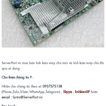
ServerPart.vn mua bán linh kiện máy chủ mới và linh kiện máy chủ đã
qua sử dụng.
Cần thêm thông tin ? :
Nhắn cho chúng tôi theo số
0937575138
(Phone,Zalo,Viber,WhatsApp,Telegram) ,
Skype : linhkienSP
hoặc
email :
hotro@ServerPart.vn