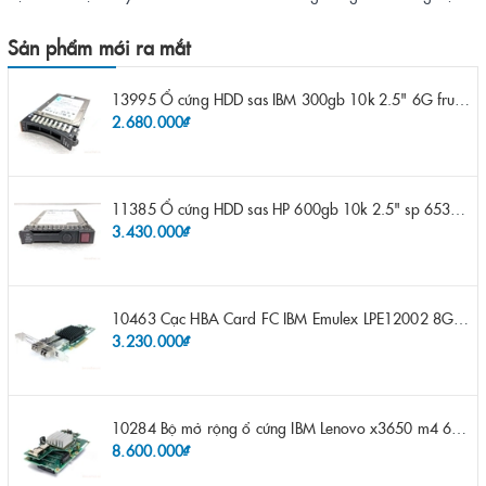
Sản phẩm mới ra mắt
13995 Ổ cứng HDD sas IBM 300gb 10k 2.5" 6G fru 44W2265 opt 44W2264 pn 44W2268 ST9300503SS
2.680.000₫
11385 Ổ cứng HDD sas HP 600gb 10k 2.5" sp 653957-001 pn 619286-003 pn 641552-003 pn 689287-003 652583-B21
3.430.000₫
10463 Cạc HBA Card FC IBM Emulex LPE12002 8Gb 2 port FC SFP fru 42D0500 pn 42D0496 opt 42D0494 LPE12002
3.230.000₫
10284 Bộ mở rộng ổ cứng IBM Lenovo x3650 m4 69Y5319 8x 2.5" HS HDD Assembly Kit with Expander
8.600.000₫