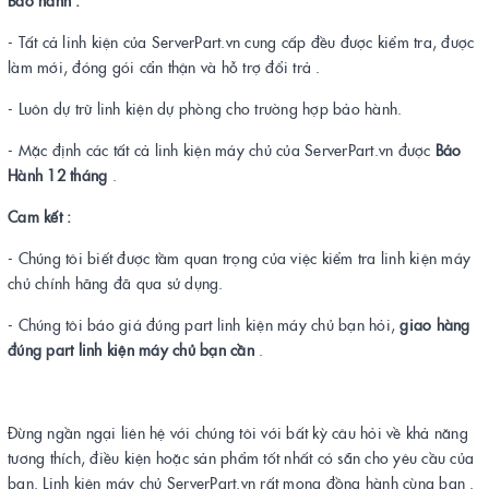
Bảo hành :
- Tất cả linh kiện của ServerPart.vn cung cấp đều được kiểm tra, được
làm mới, đóng gói cẩn thận và hỗ trợ đổi trả .
- Luôn dự trữ linh kiện dự phòng cho trường hợp bảo hành.
- Mặc định các tất cả linh kiện máy chủ của ServerPart.vn được
Bảo
Hành 12 tháng
.
Cam kết :
- Chúng tôi biết được tầm quan trọng của việc kiểm tra linh kiện máy
chủ chính hãng đã qua sử dụng.
- Chúng tôi báo giá đúng part linh kiện máy chủ bạn hỏi,
giao hàng
đúng part linh kiện máy chủ bạn cần
.
Đừng ngần ngại liên hệ với chúng tôi với bất kỳ câu hỏi về khả năng
tương thích, điều kiện hoặc sản phẩm tốt nhất có sẵn cho yêu cầu của
bạn. Linh kiện máy chủ ServerPart.vn rất mong đồng hành cùng bạn .