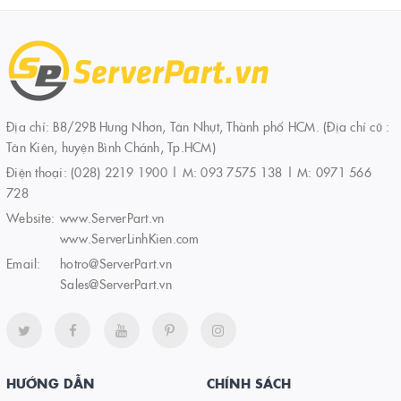
Địa chỉ: B8/29B Hưng Nhơn, Tân Nhựt, Thành phố HCM. (Địa chỉ cũ :
Tân Kiên, huyện Bình Chánh, Tp.HCM)
Điện thoại:
(028) 2219 1900 | M: 093 7575 138 | M: 0971 566
728
Website:
www.ServerPart.vn
www.ServerLinhKien.com
Email:
hotro@ServerPart.vn
Sales@ServerPart.vn
HƯỚNG DẪN
CHÍNH SÁCH