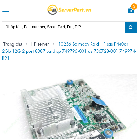
0
Toggle
navigation
Trang chủ
HP server
10236 Bo mạch Raid HP sas P440ar
2Gb 12G 2 port 8087 card sp 749796-001 as 736728-001 749974-
B21