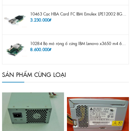
10463 Cạc HBA Card FC IBM Emulex LPE12002 8Gb 2 port FC SFP fru 42D0500 pn 42D0496 opt 42D0494 LPE12002
3.230.000₫
10284 Bộ mở rộng ổ cứng IBM Lenovo x3650 m4 69Y5319 8x 2.5" HS HDD Assembly Kit with Expander
8.600.000₫
SẢN PHẨM CÙNG LOẠI