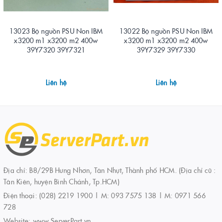
13023 Bộ nguồn PSU Non IBM
13022 Bộ nguồn PSU Non IBM
x3200 m1 x3200 m2 400w
x3200 m1 x3200 m2 400w
39Y7320 39Y7321
39Y7329 39Y7330
Liên hệ
Liên hệ
Địa chỉ: B8/29B Hưng Nhơn, Tân Nhựt, Thành phố HCM. (Địa chỉ cũ :
Tân Kiên, huyện Bình Chánh, Tp.HCM)
Điện thoại:
(028) 2219 1900 | M: 093 7575 138 | M: 0971 566
728
Website:
www.ServerPart.vn