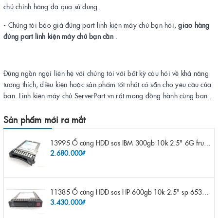
chủ chính hãng đã qua sử dụng.
- Chúng tôi báo giá đúng part linh kiện máy chủ bạn hỏi,
giao hàng
đúng part linh kiện máy chủ bạn cần
.
Đừng ngần ngại liên hệ với chúng tôi với bất kỳ câu hỏi về khả năng
tương thích, điều kiện hoặc sản phẩm tốt nhất có sẵn cho yêu cầu của
bạn. Linh kiện máy chủ ServerPart.vn rất mong đồng hành cùng bạn .
Sản phẩm mới ra mắt
13995 Ổ cứng HDD sas IBM 300gb 10k 2.5" 6G fru 44W2265 opt 44W2264 pn 44W2268 ST9300503SS
2.680.000₫
11385 Ổ cứng HDD sas HP 600gb 10k 2.5" sp 653957-001 pn 619286-003 pn 641552-003 pn 689287-003 652583-B21
3.430.000₫