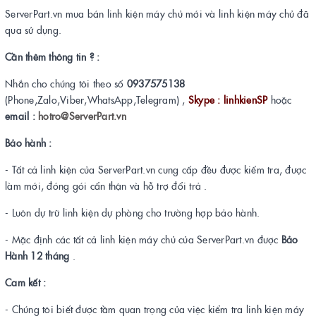
ServerPart.vn mua bán linh kiện máy chủ mới và linh kiện máy chủ đã
qua sử dụng.
Cần thêm thông tin ? :
Nhắn cho chúng tôi theo số
0937575138
(Phone,Zalo,Viber,WhatsApp,Telegram) ,
Skype : linhkienSP
hoặc
email :
hotro@ServerPart.vn
Bảo hành :
- Tất cả linh kiện của ServerPart.vn cung cấp đều được kiểm tra, được
làm mới, đóng gói cẩn thận và hỗ trợ đổi trả .
- Luôn dự trữ linh kiện dự phòng cho trường hợp bảo hành.
- Mặc định các tất cả linh kiện máy chủ của ServerPart.vn được
Bảo
Hành 12 tháng
.
Cam kết :
- Chúng tôi biết được tầm quan trọng của việc kiểm tra linh kiện máy