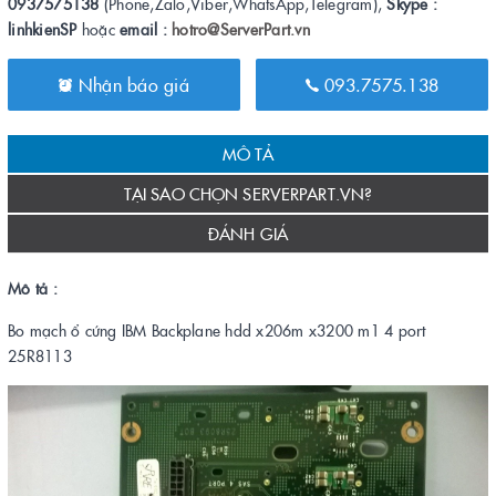
0937575138
(Phone,Zalo,Viber,WhatsApp,Telegram),
Skype :
linhkienSP
hoặc
email :
hotro@ServerPart.vn
Nhận báo giá
093.7575.138
MÔ TẢ
TẠI SAO CHỌN SERVERPART.VN?
ĐÁNH GIÁ
Mô tả :
Bo mạch ổ cứng IBM Backplane hdd x206m x3200 m1 4 port
25R8113