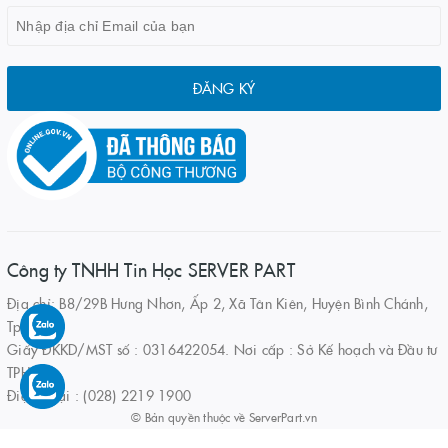
ĐĂNG KÝ
Công ty TNHH Tin Học SERVER PART
Địa chỉ: B8/29B Hưng Nhơn, Ấp 2, Xã Tân Kiên, Huyện Bình Chánh,
Tp.HCM
Giấy ĐKKD/MST số : 0316422054. Nơi cấp : Sở Kế hoạch và Đầu tư
TPHCM
Điện thoại : (028) 2219 1900
© Bản quyền thuộc về
ServerPart.vn