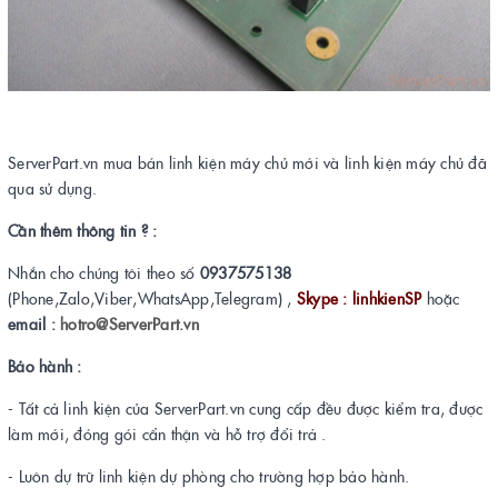
ServerPart.vn mua bán linh kiện máy chủ mới và linh kiện máy chủ đã
qua sử dụng.
Cần thêm thông tin ? :
Nhắn cho chúng tôi theo số
0937575138
(Phone,Zalo,Viber,WhatsApp,Telegram) ,
Skype : linhkienSP
hoặc
email :
hotro@ServerPart.vn
Bảo hành :
- Tất cả linh kiện của ServerPart.vn cung cấp đều được kiểm tra, được
làm mới, đóng gói cẩn thận và hỗ trợ đổi trả .
- Luôn dự trữ linh kiện dự phòng cho trường hợp bảo hành.