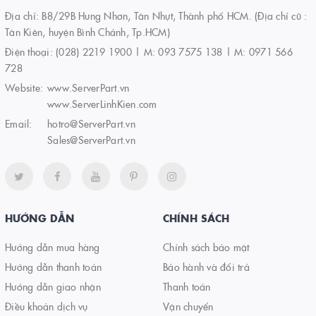
Địa chỉ: B8/29B Hưng Nhơn, Tân Nhựt, Thành phố HCM. (Địa chỉ cũ :
Tân Kiên, huyện Bình Chánh, Tp.HCM)
Điện thoại:
(028) 2219 1900 | M: 093 7575 138 | M: 0971 566
728
Website:
www.ServerPart.vn
www.ServerLinhKien.com
Email:
hotro@ServerPart.vn
Sales@ServerPart.vn
HƯỚNG DẪN
CHÍNH SÁCH
Hướng dẫn mua hàng
Chính sách bảo mật
Hướng dẫn thanh toán
Bảo hành và đổi trả
Hướng dẫn giao nhận
Thanh toán
Điều khoản dịch vụ
Vận chuyển