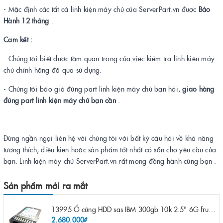
- Mặc định các tất cả linh kiện máy chủ của ServerPart.vn được
Bảo
Hành 12 tháng
.
Cam kết :
- Chúng tôi biết được tầm quan trọng của việc kiểm tra linh kiện máy
chủ chính hãng đã qua sử dụng.
- Chúng tôi báo giá đúng part linh kiện máy chủ bạn hỏi,
giao hàng
đúng part linh kiện máy chủ bạn cần
.
Đừng ngần ngại liên hệ với chúng tôi với bất kỳ câu hỏi về khả năng
tương thích, điều kiện hoặc sản phẩm tốt nhất có sẵn cho yêu cầu của
bạn. Linh kiện máy chủ ServerPart.vn rất mong đồng hành cùng bạn .
Sản phẩm mới ra mắt
13995 Ổ cứng HDD sas IBM 300gb 10k 2.5" 6G fru 44W2265 opt 44W2264 pn 44W2268 ST9300503SS
2.680.000₫