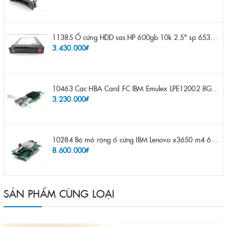
11385 Ổ cứng HDD sas HP 600gb 10k 2.5" sp 653957-001 pn 619286-003 pn 641552-003 pn 689287-003 652583-B21
3.430.000₫
10463 Cạc HBA Card FC IBM Emulex LPE12002 8Gb 2 port FC SFP fru 42D0500 pn 42D0496 opt 42D0494 LPE12002
3.230.000₫
10284 Bộ mở rộng ổ cứng IBM Lenovo x3650 m4 69Y5319 8x 2.5" HS HDD Assembly Kit with Expander
8.600.000₫
SẢN PHẨM CÙNG LOẠI