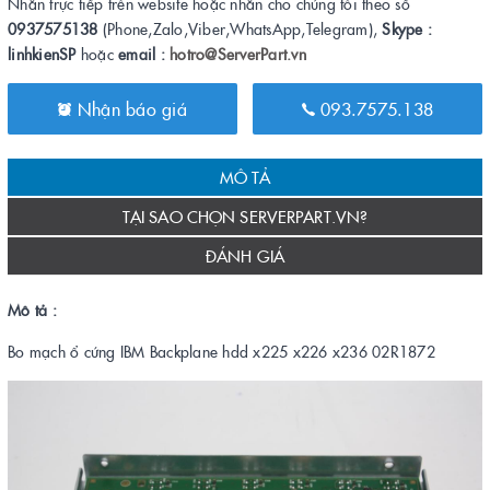
Nhắn trực tiếp trên website hoặc nhắn cho chúng tôi theo số
0937575138
(Phone,Zalo,Viber,WhatsApp,Telegram),
Skype :
linhkienSP
hoặc
email :
hotro@ServerPart.vn
Nhận báo giá
093.7575.138
MÔ TẢ
TẠI SAO CHỌN SERVERPART.VN?
ĐÁNH GIÁ
Mô tả :
Bo mạch ổ cứng IBM Backplane hdd x225 x226 x236 02R1872