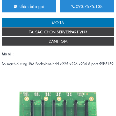
Nhận báo giá
093.7575.138
MÔ TẢ
TẠI SAO CHỌN SERVERPART.VN?
ĐÁNH GIÁ
Mô tả :
Bo mạch ổ cứng IBM Backplane hdd x225 x226 x236 6 port 59P5159