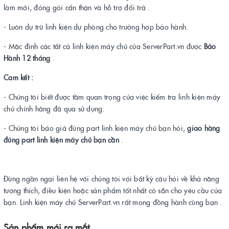
làm mới, đóng gói cẩn thận và hỗ trợ đổi trả .
- Luôn dự trữ linh kiện dự phòng cho trường hợp bảo hành.
- Mặc định các tất cả linh kiện máy chủ của ServerPart.vn được
Bảo
Hành 12 tháng
.
Cam kết :
- Chúng tôi biết được tầm quan trọng của việc kiểm tra linh kiện máy
chủ chính hãng đã qua sử dụng.
- Chúng tôi báo giá đúng part linh kiện máy chủ bạn hỏi,
giao hàng
đúng part linh kiện máy chủ bạn cần
.
Đừng ngần ngại liên hệ với chúng tôi với bất kỳ câu hỏi về khả năng
tương thích, điều kiện hoặc sản phẩm tốt nhất có sẵn cho yêu cầu của
bạn. Linh kiện máy chủ ServerPart.vn rất mong đồng hành cùng bạn .
Sản phẩm mới ra mắt