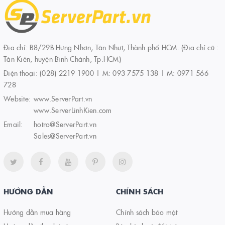
Địa chỉ: B8/29B Hưng Nhơn, Tân Nhựt, Thành phố HCM. (Địa chỉ cũ :
Tân Kiên, huyện Bình Chánh, Tp.HCM)
Điện thoại:
(028) 2219 1900 | M: 093 7575 138 | M: 0971 566
728
Website:
www.ServerPart.vn
www.ServerLinhKien.com
Email:
hotro@ServerPart.vn
Sales@ServerPart.vn
HƯỚNG DẪN
CHÍNH SÁCH
Hướng dẫn mua hàng
Chính sách bảo mật