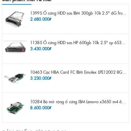
13995 Ổ cứng HDD sas IBM 300gb 10k 2.5" 6G fru 44W2265 opt 44W2264 pn 44W2268 ST9300503SS
2.680.000₫
11385 Ổ cứng HDD sas HP 600gb 10k 2.5" sp 653957-001 pn 619286-003 pn 641552-003 pn 689287-003 652583-B21
3.430.000₫
10463 Cạc HBA Card FC IBM Emulex LPE12002 8Gb 2 port FC SFP fru 42D0500 pn 42D0496 opt 42D0494 LPE12002
3.230.000₫
10284 Bộ mở rộng ổ cứng IBM Lenovo x3650 m4 69Y5319 8x 2.5" HS HDD Assembly Kit with Expander
8.600.000₫