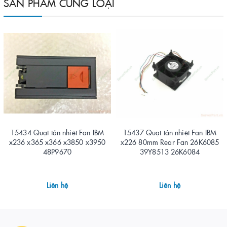
SẢN PHẨM CÙNG LOẠI
15434 Quạt tản nhiệt Fan IBM
15437 Quạt tản nhiệt Fan IBM
x236 x365 x366 x3850 x3950
x226 80mm Rear Fan 26K6085
48P9670
39Y8513 26K6084
Liên hệ
Liên hệ