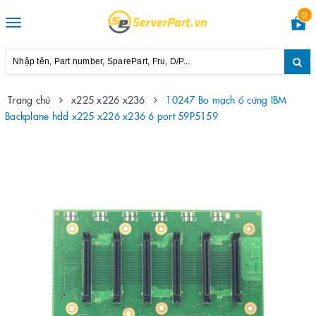
0
Toggle
navigation
Trang chủ
x225 x226 x236
10247 Bo mạch ổ cứng IBM
Backplane hdd x225 x226 x236 6 port 59P5159