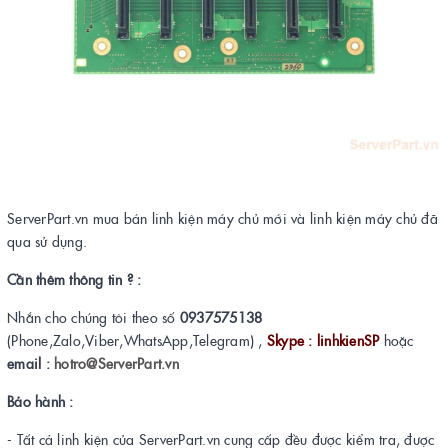
ServerPart.vn mua bán linh kiện máy chủ mới và linh kiện máy chủ đã
qua sử dụng.
Cần thêm thông tin ? :
Nhắn cho chúng tôi theo số
0937575138
(Phone,Zalo,Viber,WhatsApp,Telegram) ,
Skype : linhkienSP
hoặc
email :
hotro@ServerPart.vn
Bảo hành :
- Tất cả linh kiện của ServerPart.vn cung cấp đều được kiểm tra, được