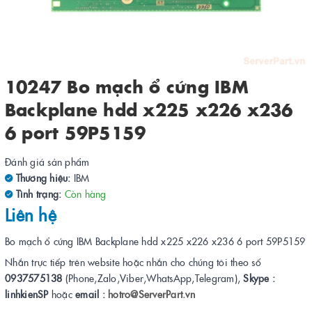
10247 Bo mạch ổ cứng IBM
Backplane hdd x225 x226 x236
6 port 59P5159
Đánh giá sản phẩm
Thương hiệu:
IBM
Tình trạng:
Còn hàng
Liên hệ
Bo mạch ổ cứng IBM Backplane hdd x225 x226 x236 6 port 59P5159
Nhắn trực tiếp trên website hoặc nhắn cho chúng tôi theo số
0937575138
(Phone,Zalo,Viber,WhatsApp,Telegram),
Skype :
linhkienSP
hoặc
email :
hotro@ServerPart.vn