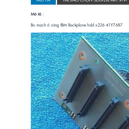
Mô tả :
Bo mạch ổ cứng IBM Backplane hdd x226 41Y7687