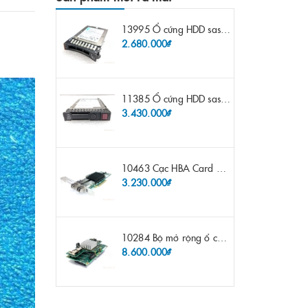
13995 Ổ cứng HDD sas IBM 300gb 10k 2.5" 6G fru 44W2265 opt 44W2264 pn 44W2268 ST9300503SS
2.680.000₫
11385 Ổ cứng HDD sas HP 600gb 10k 2.5" sp 653957-001 pn 619286-003 pn 641552-003 pn 689287-003 652583-B21
3.430.000₫
10463 Cạc HBA Card FC IBM Emulex LPE12002 8Gb 2 port FC SFP fru 42D0500 pn 42D0496 opt 42D0494 LPE12002
3.230.000₫
10284 Bộ mở rộng ổ cứng IBM Lenovo x3650 m4 69Y5319 8x 2.5" HS HDD Assembly Kit with Expander
8.600.000₫