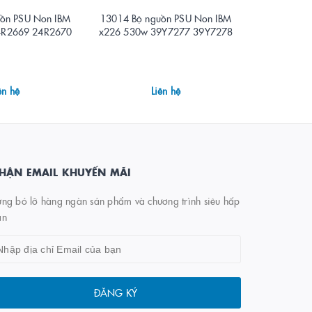
ồn PSU Non IBM
13014 Bộ nguồn PSU Non IBM
13013 Bộ n
4R2669 24R2670
x226 530w 39Y7277 39Y7278
x226 530w
ên hệ
Liên hệ
HẬN EMAIL KHUYẾN MÃI
ng bỏ lỡ hàng ngàn sản phẩm và chương trình siêu hấp
ẫn
ĐĂNG KÝ