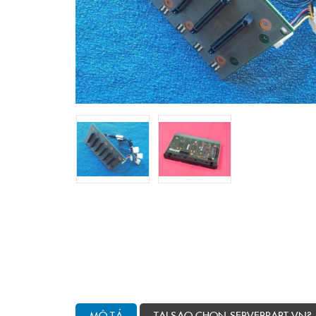
MÔ TẢ
TẠI SAO CHỌN SERVERPART.VN?