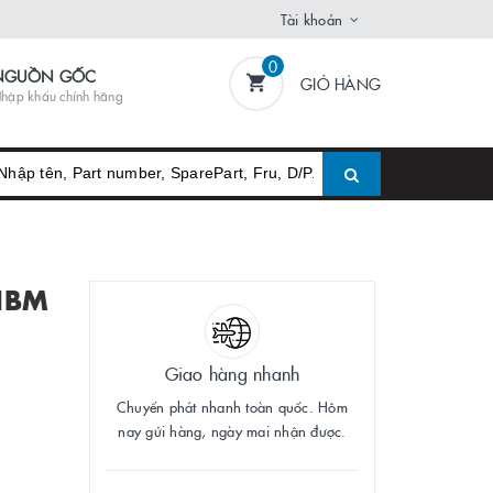
Tài khoản
0
NGUỒN GỐC
GIỎ HÀNG
hập khẩu chính hãng
 IBM
Giao hàng nhanh
Chuyển phát nhanh toàn quốc. Hôm
nay gửi hàng, ngày mai nhận được.