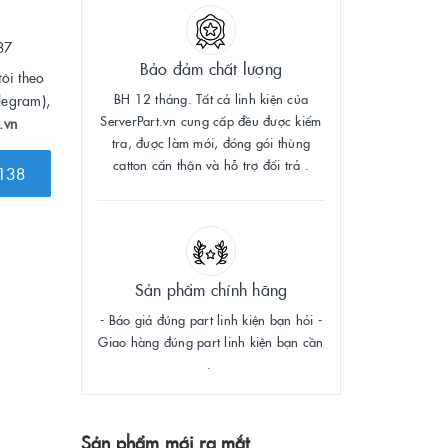
87
Bảo đảm chất lượng
tôi theo
BH 12 tháng. Tất cả linh kiện của
legram),
ServerPart.vn cung cấp đều được kiểm
.vn
tra, được làm mới, đóng gói thùng
catton cẩn thận và hỗ trợ đổi trả .
138
Sản phẩm chính hãng
- Báo giá đúng part linh kiện bạn hỏi -
Giao hàng đúng part linh kiện bạn cần
.
Sản phẩm mới ra mắt