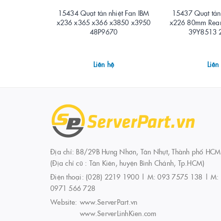
15434 Quạt tản nhiệt Fan IBM
15437 Quạt tản 
x236 x365 x366 x3850 x3950
x226 80mm Rea
48P9670
39Y8513 
Liên hệ
Liên
Địa chỉ: B8/29B Hưng Nhơn, Tân Nhựt, Thành phố HCM
(Địa chỉ cũ : Tân Kiên, huyện Bình Chánh, Tp.HCM)
Điện thoại:
(028) 2219 1900 | M: 093 7575 138 | M:
0971 566 728
Website:
www.ServerPart.vn
www.ServerLinhKien.com