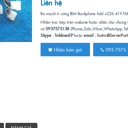
Liên hệ
Bo mạch ổ cứng IBM Backplane hdd x226 41Y76
Nhắn trực tiếp trên website hoặc nhắn cho chúng 
số
0937575138
(Phone,Zalo,Viber,WhatsApp,Te
Skype : linhkienSP
hoặc
email :
hotro@ServerPart
Nhận báo giá
093.7575.
ĐÁNH GIÁ