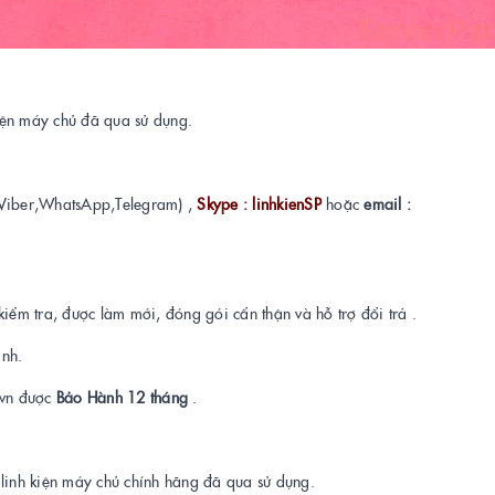
kiện máy chủ đã qua sử dụng.
Viber,WhatsApp,Telegram) ,
Skype : linhkienSP
hoặc
email :
kiểm tra, được làm mới, đóng gói cẩn thận và hỗ trợ đổi trả .
ành.
t.vn được
Bảo Hành 12 tháng
.
a linh kiện máy chủ chính hãng đã qua sử dụng.