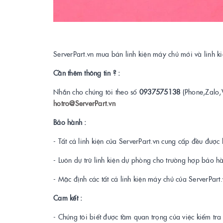
ServerPart.vn mua bán linh kiện máy chủ mới và linh 
Cần thêm thông tin ? :
Nhắn cho chúng tôi theo số
0937575138
(Phone,Zalo,
hotro@ServerPart.vn
Bảo hành :
- Tất cả linh kiện của ServerPart.vn cung cấp đều được 
- Luôn dự trữ linh kiện dự phòng cho trường hợp bảo h
- Mặc định các tất cả linh kiện máy chủ của ServerPar
Cam kết :
- Chúng tôi biết được tầm quan trọng của việc kiểm tr