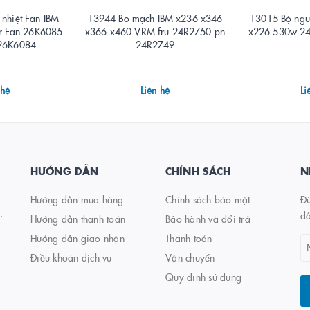
nhiệt Fan IBM
13944 Bo mạch IBM x236 x346
13015 Bộ ngu
r Fan 26K6085
x366 x460 VRM fru 24R2750 pn
x226 530w 2
26K6084
24R2749
 hệ
Liên hệ
Li
HƯỚNG DẪN
CHÍNH SÁCH
N
Hướng dẫn mua hàng
Chính sách bảo mật
Đừ
.
d
Hướng dẫn thanh toán
Bảo hành và đổi trả
Hướng dẫn giao nhận
Thanh toán
Điều khoản dịch vụ
Vận chuyển
Quy định sử dụng