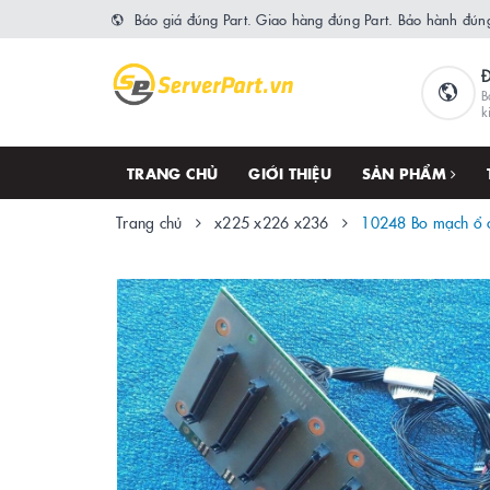
Báo giá đúng Part. Giao hàng đúng Part. Bảo hành đúng
B
k
TRANG CHỦ
GIỚI THIỆU
SẢN PHẨM
Trang chủ
x225 x226 x236
10248 Bo mạch ổ 