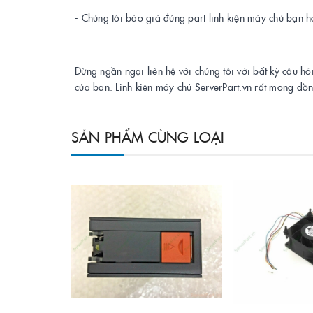
- Chúng tôi báo giá đúng part linh kiện máy chủ bạn h
Đừng ngần ngại liên hệ với chúng tôi với bất kỳ câu hỏ
của bạn. Linh kiện máy chủ ServerPart.vn rất mong đồ
SẢN PHẨM CÙNG LOẠI