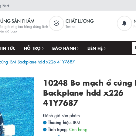
 Part.
ĐÚNG SẢN PHẨM
CHẤT LƯỢNG
áo giá và giao hàng đúng linh
Tested
N
iện đã báo
TIN TỨC
HỖ TRỢ
BẢO HÀNH
LIÊN HỆ
cứng IBM Backplane hdd x226 41Y7687
10248 Bo mạch ổ cứng
Backplane hdd x226
41Y7687
Đánh giá sản phẩm
Thương hiệu:
IBM
Tình trạng:
Còn hàng