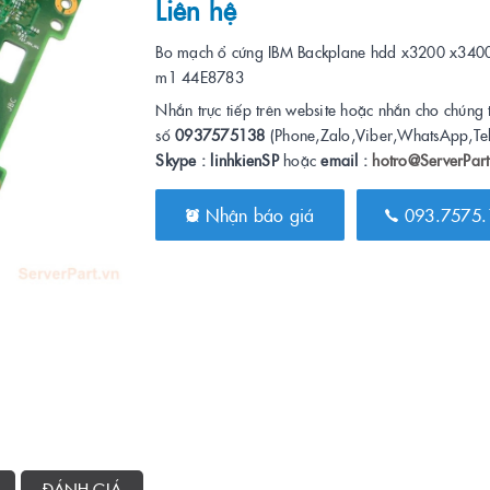
Liên hệ
Bo mạch ổ cứng IBM Backplane hdd x3200 x340
m1 44E8783
Nhắn trực tiếp trên website hoặc nhắn cho chúng 
số
0937575138
(Phone,Zalo,Viber,WhatsApp,Te
Skype : linhkienSP
hoặc
email :
hotro@ServerPart
Nhận báo giá
093.7575.
ĐÁNH GIÁ