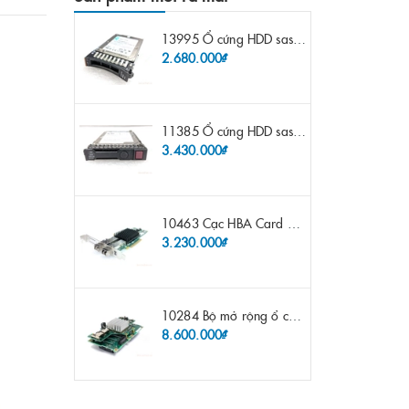
13995 Ổ cứng HDD sas IBM 300gb 10k 2.5" 6G fru 44W2265 opt 44W2264 pn 44W2268 ST9300503SS
2.680.000₫
11385 Ổ cứng HDD sas HP 600gb 10k 2.5" sp 653957-001 pn 619286-003 pn 641552-003 pn 689287-003 652583-B21
3.430.000₫
10463 Cạc HBA Card FC IBM Emulex LPE12002 8Gb 2 port FC SFP fru 42D0500 pn 42D0496 opt 42D0494 LPE12002
3.230.000₫
10284 Bộ mở rộng ổ cứng IBM Lenovo x3650 m4 69Y5319 8x 2.5" HS HDD Assembly Kit with Expander
8.600.000₫