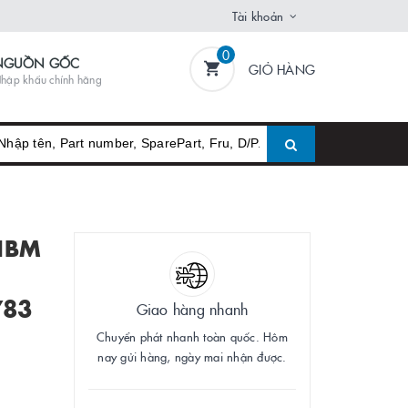
Tài khoản
0
NGUỒN GỐC
GIỎ HÀNG
hập khẩu chính hãng
 IBM
783
Giao hàng nhanh
Chuyển phát nhanh toàn quốc. Hôm
nay gửi hàng, ngày mai nhận được.