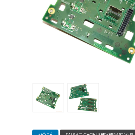
MÔ TẢ
TẠI SAO CHỌN SERVERPART.VN?