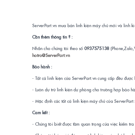
ServerPart.vn mua bán linh kiện máy chủ mới và linh 
Cần thêm thông tin ? :
Nhắn cho chúng tôi theo số
0937575138
(Phone,Zalo,
hotro@ServerPart.vn
Bảo hành :
- Tất cả linh kiện của ServerPart.vn cung cấp đều được 
- Luôn dự trữ linh kiện dự phòng cho trường hợp bảo h
- Mặc định các tất cả linh kiện máy chủ của ServerPar
Cam kết :
- Chúng tôi biết được tầm quan trọng của việc kiểm tr