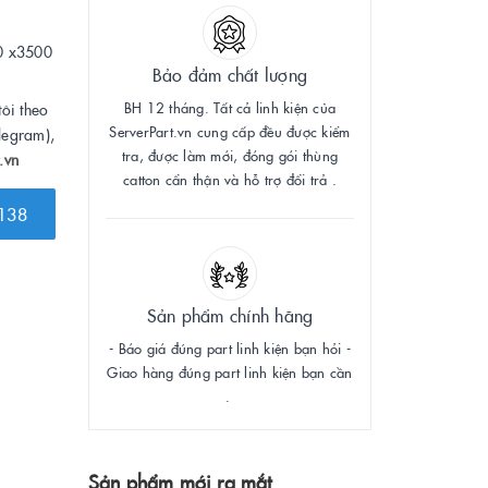
0 x3500
Bảo đảm chất lượng
BH 12 tháng. Tất cả linh kiện của
tôi theo
ServerPart.vn cung cấp đều được kiểm
legram),
tra, được làm mới, đóng gói thùng
.vn
catton cẩn thận và hỗ trợ đổi trả .
138
Sản phẩm chính hãng
- Báo giá đúng part linh kiện bạn hỏi -
Giao hàng đúng part linh kiện bạn cần
.
Sản phẩm mới ra mắt