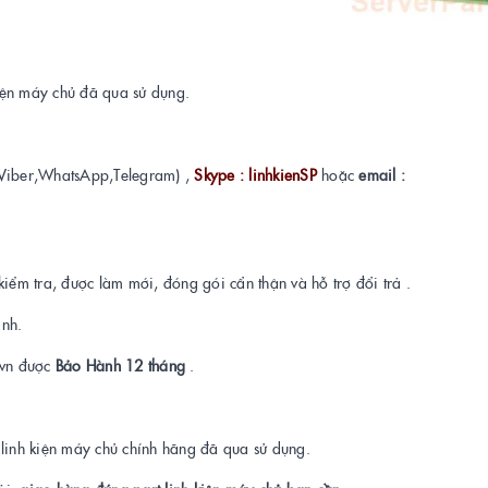
kiện máy chủ đã qua sử dụng.
Viber,WhatsApp,Telegram) ,
Skype : linhkienSP
hoặc
email :
kiểm tra, được làm mới, đóng gói cẩn thận và hỗ trợ đổi trả .
ành.
t.vn được
Bảo Hành 12 tháng
.
a linh kiện máy chủ chính hãng đã qua sử dụng.