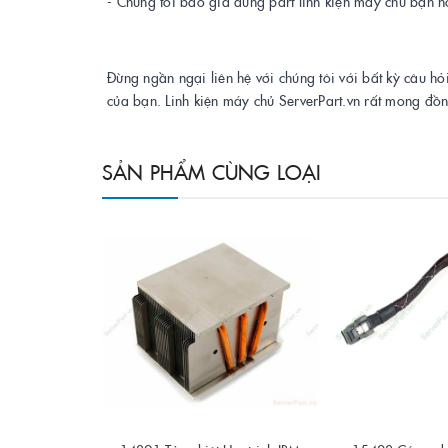
- Chúng tôi báo giá đúng part linh kiện máy chủ bạn h
Đừng ngần ngại liên hệ với chúng tôi với bất kỳ câu hỏ
của bạn. Linh kiện máy chủ ServerPart.vn rất mong đồ
SẢN PHẨM CÙNG LOẠI