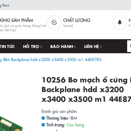
 Part.
ĐÚNG SẢN PHẨM
CHẤT LƯỢNG
áo giá và giao hàng đúng linh
Tested
N
iện đã báo
TIN TỨC
HỖ TRỢ
BẢO HÀNH
LIÊN HỆ
g IBM Backplane hdd x3200 x3400 x3500 m1 44E8783
10256 Bo mạch ổ cứng
Backplane hdd x3200
x3400 x3500 m1 44E8
Đánh giá sản phẩm
Thương hiệu:
IBM
Tình trạng:
Còn hàng