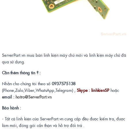
ServerPart.vn mua bán linh kiện máy chủ mới và linh kiện máy chủ đã
qua sử dụng.
Cần thêm thông tin ? :
Nhắn cho chúng tôi theo số
0937575138
(Phone,Zalo,Viber,WhatsApp,Telegram) ,
Skype : linhkienSP
hoặc
email :
hotro@ServerPart.vn
Bảo hành :
- Tất cả linh kiện của ServerPart.vn cung cấp đều được kiểm tra, được
làm mới, đóng gói cẩn thận và hỗ trợ đổi trả .