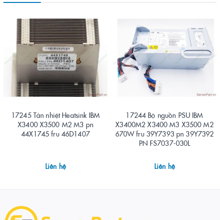
17245 Tản nhiệt Heatsink IBM
17244 Bộ nguồn PSU IBM
X3400 X3500 M2 M3 pn
X3400M2 X3400 M3 X3500 M2
44X1745 fru 46D1407
670W fru 39Y7393 pn 39Y7392
PN FS7037-030L
Liên hệ
Liên hệ