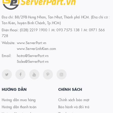
Địa chỉ: B8/29B Hưng Nhơn, Tân Nhựt, Thành phố HCM. (Địa chỉ cũ :
Tân Kiên, huyện Bình Chánh, Tp.HCM)
Điện thoại:
(028) 2219 1900 | M: 093 7575 138 | M: 0971 566
728
Website:
www.ServerPart.vn
www.ServerLinhKien.com
Email:
hotro@ServerPart.vn
Sales@ServerPart.vn
HƯỚNG DẪN
CHÍNH SÁCH
Hướng dẫn mua hàng
Chính sách bảo mật
Hướng dẫn thanh toán
Bảo hành và đổi trả