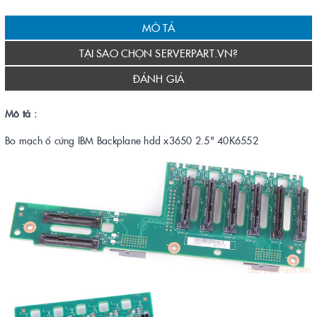
MÔ TẢ
TẠI SAO CHỌN SERVERPART.VN?
ĐÁNH GIÁ
Mô tả :
Bo mạch ổ cứng IBM Backplane hdd x3650 2.5" 40K6552