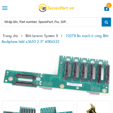
0
Toggle
navigation
Trang chủ
IBM Lenovo System X
10278 Bo mạch ổ cứng IBM
Backplane hdd x3650 2.5" 40K6552