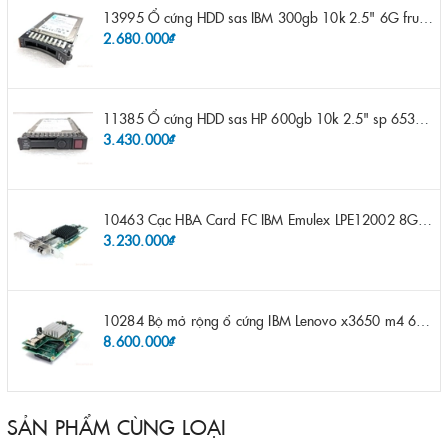
13995 Ổ cứng HDD sas IBM 300gb 10k 2.5" 6G fru 44W2265 opt 44W2264 pn 44W2268 ST9300503SS
2.680.000₫
11385 Ổ cứng HDD sas HP 600gb 10k 2.5" sp 653957-001 pn 619286-003 pn 641552-003 pn 689287-003 652583-B21
3.430.000₫
10463 Cạc HBA Card FC IBM Emulex LPE12002 8Gb 2 port FC SFP fru 42D0500 pn 42D0496 opt 42D0494 LPE12002
3.230.000₫
10284 Bộ mở rộng ổ cứng IBM Lenovo x3650 m4 69Y5319 8x 2.5" HS HDD Assembly Kit with Expander
8.600.000₫
SẢN PHẨM CÙNG LOẠI