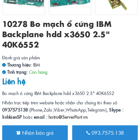
10278 Bo mạch ổ cứng IBM
Backplane hdd x3650 2.5"
40K6552
Đánh giá sản phẩm
Thương hiệu:
IBM
Tình trạng:
Còn hàng
Liên hệ
Bo mạch ổ cứng IBM Backplane hdd x3650 2.5" 40K6552
Nhắn trực tiếp trên website hoặc nhắn cho chúng tôi theo số
0937575138
(Phone,Zalo,Viber,WhatsApp,Telegram),
Skype :
linhkienSP
hoặc
email :
hotro@ServerPart.vn
Nhận báo giá
093.7575.138