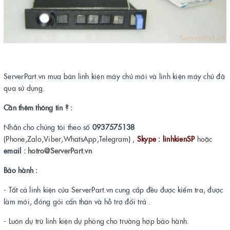
ServerPart.vn mua bán linh kiện máy chủ mới và linh kiện máy chủ đã
qua sử dụng.
Cần thêm thông tin ? :
Nhắn cho chúng tôi theo số
0937575138
(Phone,Zalo,Viber,WhatsApp,Telegram) ,
Skype : linhkienSP
hoặc
email :
hotro@ServerPart.vn
Bảo hành :
- Tất cả linh kiện của ServerPart.vn cung cấp đều được kiểm tra, được
làm mới, đóng gói cẩn thận và hỗ trợ đổi trả .
- Luôn dự trữ linh kiện dự phòng cho trường hợp bảo hành.