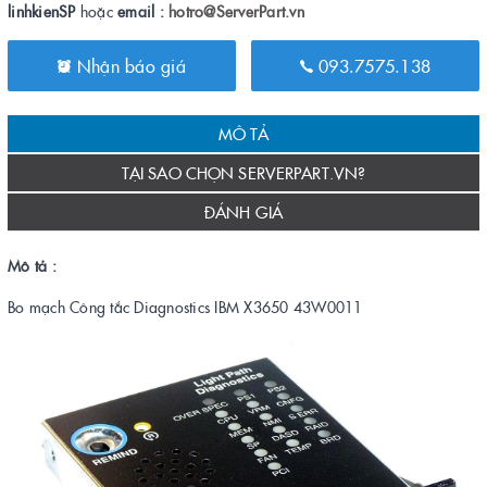
linhkienSP
hoặc
email :
hotro@ServerPart.vn
Nhận báo giá
093.7575.138
MÔ TẢ
TẠI SAO CHỌN SERVERPART.VN?
ĐÁNH GIÁ
Mô tả :
Bo mạch Công tắc Diagnostics IBM X3650 43W0011