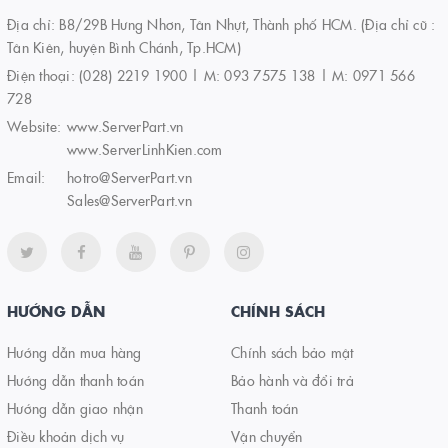
Địa chỉ: B8/29B Hưng Nhơn, Tân Nhựt, Thành phố HCM. (Địa chỉ cũ :
Tân Kiên, huyện Bình Chánh, Tp.HCM)
Điện thoại:
(028) 2219 1900 | M: 093 7575 138 | M: 0971 566
728
Website:
www.ServerPart.vn
www.ServerLinhKien.com
Email:
hotro@ServerPart.vn
Sales@ServerPart.vn
HƯỚNG DẪN
CHÍNH SÁCH
Hướng dẫn mua hàng
Chính sách bảo mật
Hướng dẫn thanh toán
Bảo hành và đổi trả
Hướng dẫn giao nhận
Thanh toán
Điều khoản dịch vụ
Vận chuyển