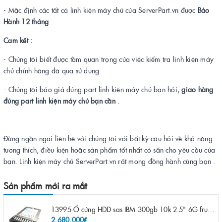
- Mặc định các tất cả linh kiện máy chủ của ServerPart.vn được
Bảo
Hành 12 tháng
.
Cam kết :
- Chúng tôi biết được tầm quan trọng của việc kiểm tra linh kiện máy
chủ chính hãng đã qua sử dụng.
- Chúng tôi báo giá đúng part linh kiện máy chủ bạn hỏi,
giao hàng
đúng part linh kiện máy chủ bạn cần
.
Đừng ngần ngại liên hệ với chúng tôi với bất kỳ câu hỏi về khả năng
tương thích, điều kiện hoặc sản phẩm tốt nhất có sẵn cho yêu cầu của
bạn. Linh kiện máy chủ ServerPart.vn rất mong đồng hành cùng bạn .
Sản phẩm mới ra mắt
13995 Ổ cứng HDD sas IBM 300gb 10k 2.5" 6G fru 44W2265 opt 44W2264 pn 44W2268 ST9300503SS
2.680.000₫