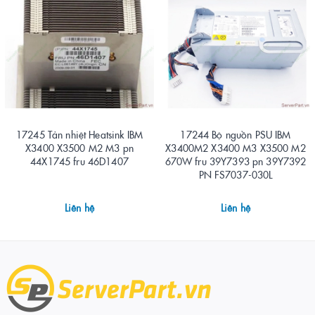
17245 Tản nhiệt Heatsink IBM
17244 Bộ nguồn PSU IBM
X3400 X3500 M2 M3 pn
X3400M2 X3400 M3 X3500 M2
44X1745 fru 46D1407
670W fru 39Y7393 pn 39Y7392
PN FS7037-030L
Liên hệ
Liên hệ