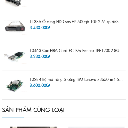
11385 Ổ cứng HDD sas HP 600gb 10k 2.5" sp 653957-001 pn 619286-003 pn 641552-003 pn 689287-003 652583-B21
3.430.000₫
10463 Cạc HBA Card FC IBM Emulex LPE12002 8Gb 2 port FC SFP fru 42D0500 pn 42D0496 opt 42D0494 LPE12002
3.230.000₫
10284 Bộ mở rộng ổ cứng IBM Lenovo x3650 m4 69Y5319 8x 2.5" HS HDD Assembly Kit with Expander
8.600.000₫
SẢN PHẨM CÙNG LOẠI