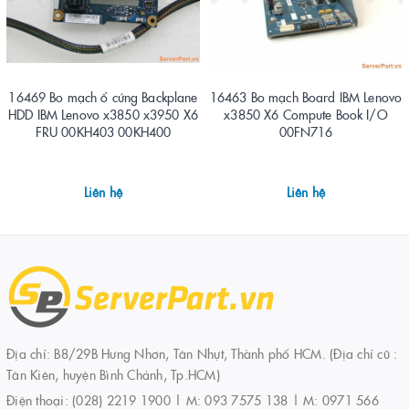
16469 Bo mạch ổ cứng Backplane
16463 Bo mạch Board IBM Lenovo
HDD IBM Lenovo x3850 x3950 X6
x3850 X6 Compute Book I/O
FRU 00KH403 00KH400
00FN716
Liên hệ
Liên hệ
Địa chỉ: B8/29B Hưng Nhơn, Tân Nhựt, Thành phố HCM. (Địa chỉ cũ :
Tân Kiên, huyện Bình Chánh, Tp.HCM)
Điện thoại:
(028) 2219 1900 | M: 093 7575 138 | M: 0971 566