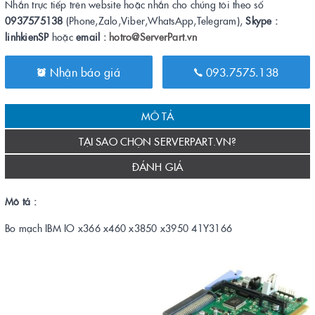
Nhắn trực tiếp trên website hoặc nhắn cho chúng tôi theo số
0937575138
(Phone,Zalo,Viber,WhatsApp,Telegram),
Skype :
linhkienSP
hoặc
email :
hotro@ServerPart.vn
Nhận báo giá
093.7575.138
MÔ TẢ
TẠI SAO CHỌN SERVERPART.VN?
ĐÁNH GIÁ
Mô tả :
Bo mạch IBM IO x366 x460 x3850 x3950 41Y3166