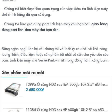
- Chúng tôi biết được tầm quan trọng của việc kiểm tra linh kiện máy
chủ chính hãng đã qua sử dụng.
- Chúng tôi báo giá đúng part linh kiện máy chủ bạn hỏi,
giao hàng
đúng part linh kiện máy chủ bạn cần
.
Đừng ngần ngại liên hệ với chúng tôi với bất kỳ câu hỏi về khả năng
tương thích, điều kiện hoặc sản phẩm tốt nhất có sẵn cho yêu cầu của
bạn. Linh kiện máy chủ ServerPart.vn rất mong đồng hành cùng bạn .
Sản phẩm mới ra mắt
13995 Ổ cứng HDD sas IBM 300gb 10k 2.5" 6G fru 44W2265 opt 44W2264 pn 44W2268 ST9300503SS
2.680.000₫
11385 Ổ cứng HDD sas HP 600gb 10k 2.5" sp 653957-001 pn 619286-003 pn 641552-003 pn 689287-003 652583-B21