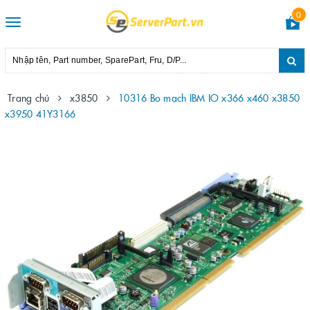
0
Toggle
navigation
Trang chủ
x3850
10316 Bo mạch IBM IO x366 x460 x3850
x3950 41Y3166