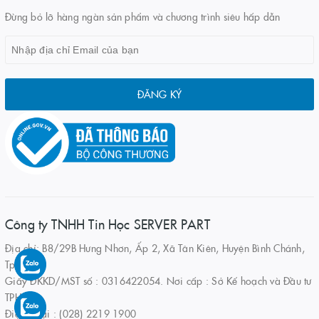
Đừng bỏ lỡ hàng ngàn sản phẩm và chương trình siêu hấp dẫn
ĐĂNG KÝ
Công ty TNHH Tin Học SERVER PART
Địa chỉ: B8/29B Hưng Nhơn, Ấp 2, Xã Tân Kiên, Huyện Bình Chánh,
Tp.HCM
Giấy ĐKKD/MST số : 0316422054. Nơi cấp : Sở Kế hoạch và Đầu tư
TPHCM
Điện thoại : (028) 2219 1900