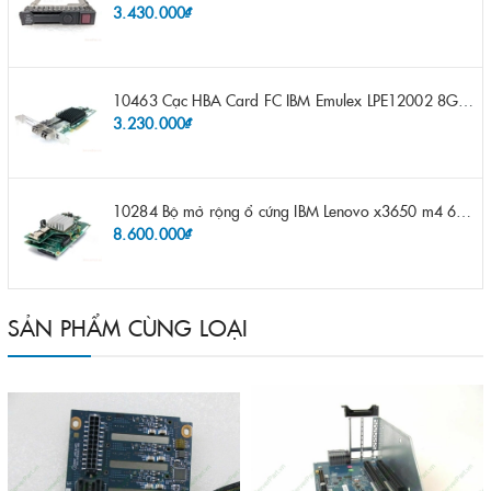
3.430.000₫
10463 Cạc HBA Card FC IBM Emulex LPE12002 8Gb 2 port FC SFP fru 42D0500 pn 42D0496 opt 42D0494 LPE12002
3.230.000₫
10284 Bộ mở rộng ổ cứng IBM Lenovo x3650 m4 69Y5319 8x 2.5" HS HDD Assembly Kit with Expander
8.600.000₫
SẢN PHẨM CÙNG LOẠI