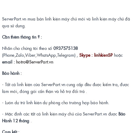
ServerPart.vn mua bán linh kiện máy chủ mới và linh kiện máy chủ đã
qua sử dụng.
Cần thêm thông tin ? :
Nhắn cho chúng tôi theo số
0937575138
(Phone,Zalo,Viber,WhatsApp,Telegram) ,
Skype : linhkienSP
hoặc
email :
hotro@ServerPart.vn
Bảo hành :
- Tất cả linh kiện của ServerPart.vn cung cấp đều được kiểm tra, được
làm mới, đóng gói cẩn thận và hỗ trợ đổi trả .
- Luôn dự trữ linh kiện dự phòng cho trường hợp bảo hành.
- Mặc định các tất cả linh kiện máy chủ của ServerPart.vn được
Bảo
Hành 12 tháng
.
Cam kết :