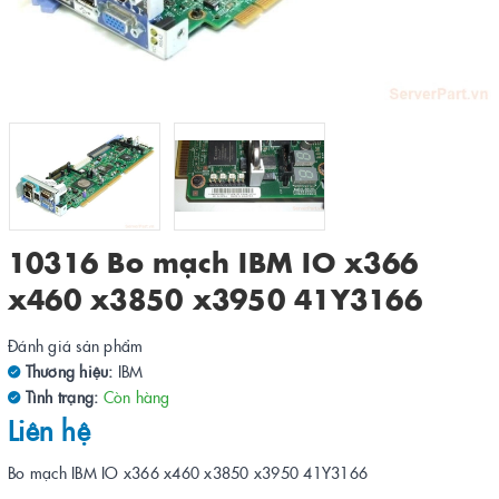
10316 Bo mạch IBM IO x366
x460 x3850 x3950 41Y3166
Đánh giá sản phẩm
Thương hiệu:
IBM
Tình trạng:
Còn hàng
Liên hệ
Bo mạch IBM IO x366 x460 x3850 x3950 41Y3166