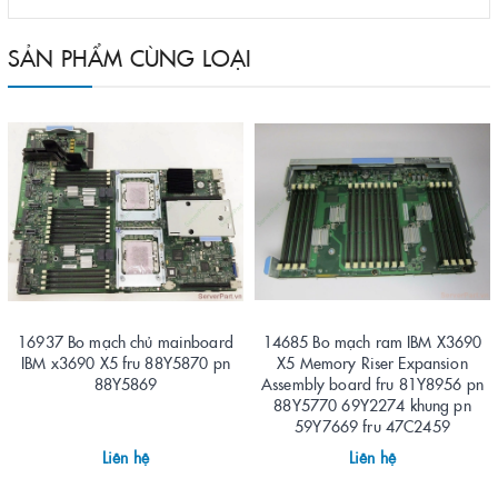
SẢN PHẨM CÙNG LOẠI
16937 Bo mạch chủ mainboard
14685 Bo mạch ram IBM X3690
IBM x3690 X5 fru 88Y5870 pn
X5 Memory Riser Expansion
88Y5869
Assembly board fru 81Y8956 pn
88Y5770 69Y2274 khung pn
59Y7669 fru 47C2459
Liên hệ
Liên hệ