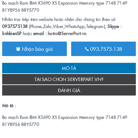
Bo mạch Ram IBM X3690 X5 Expansion Memory type 7148 7149
81Y8956 88Y5770
Nhắn trực tiếp trên website hoặc nhắn cho chúng tôi theo số
0937575138
(Phone,Zalo,Viber,WhatsApp,Telegram),
Skype :
linhkienSP
hoặc
email :
hotro@ServerPart.vn
Nhận báo giá
093.7575.138
MÔ TẢ
TẠI SAO CHỌN SERVERPART.VN?
ĐÁNH GIÁ
Mô tả :
Bo mạch Ram IBM X3690 X5 Expansion Memory type 7148 7149
81Y8956 88Y5770