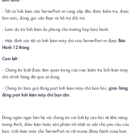
- Tất cả linh kiện của ServerPart.vn cung cấp đều được kiểm tra, được
làm mới, đóng gói cẩn thận và hỗ trợ đổi trả .
- Luôn dự trữ linh kiện dự phòng cho trường hợp bảo hành.
- Mặc định các tất cả linh kiện máy chủ của ServerPart.vn được
Bảo
Hành 12 tháng
.
Cam kết :
- Chúng tôi biết được tầm quan trọng của việc kiểm tra linh kiện máy
chủ chính hãng đã qua sử dụng.
- Chúng tôi báo giá đúng part linh kiện máy chủ bạn hỏi,
giao hàng
đúng part linh kiện máy chủ bạn cần
.
Đừng ngần ngại liên hệ với chúng tôi với bất kỳ câu hỏi về khả năng
tương thích, điều kiện hoặc sản phẩm tốt nhất có sẵn cho yêu cầu của
bạn. Linh kiện máy chủ ServerPart.vn rất mong đồng hành cùng bạn .