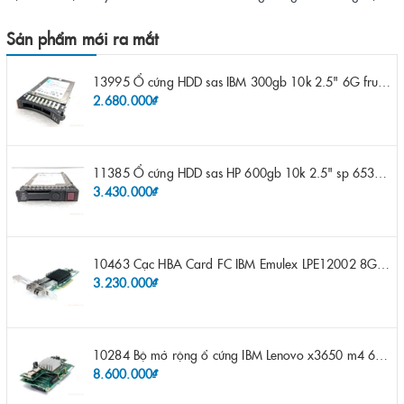
Sản phẩm mới ra mắt
13995 Ổ cứng HDD sas IBM 300gb 10k 2.5" 6G fru 44W2265 opt 44W2264 pn 44W2268 ST9300503SS
2.680.000₫
11385 Ổ cứng HDD sas HP 600gb 10k 2.5" sp 653957-001 pn 619286-003 pn 641552-003 pn 689287-003 652583-B21
3.430.000₫
10463 Cạc HBA Card FC IBM Emulex LPE12002 8Gb 2 port FC SFP fru 42D0500 pn 42D0496 opt 42D0494 LPE12002
3.230.000₫
10284 Bộ mở rộng ổ cứng IBM Lenovo x3650 m4 69Y5319 8x 2.5" HS HDD Assembly Kit with Expander
8.600.000₫