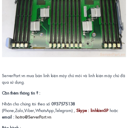
ServerPart.vn mua bán linh kiện máy chủ mới và linh kiện máy chủ đã
qua sử dụng.
Cần thêm thông tin ? :
Nhắn cho chúng tôi theo số
0937575138
(Phone,Zalo,Viber,WhatsApp,Telegram) ,
Skype : linhkienSP
hoặc
email :
hotro@ServerPart.vn
Bảo hành :