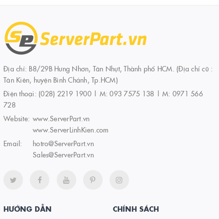
Địa chỉ: B8/29B Hưng Nhơn, Tân Nhựt, Thành phố HCM. (Địa chỉ cũ :
Tân Kiên, huyện Bình Chánh, Tp.HCM)
Điện thoại:
(028) 2219 1900 | M: 093 7575 138 | M: 0971 566
728
Website:
www.ServerPart.vn
www.ServerLinhKien.com
Email:
hotro@ServerPart.vn
Sales@ServerPart.vn
HƯỚNG DẪN
CHÍNH SÁCH