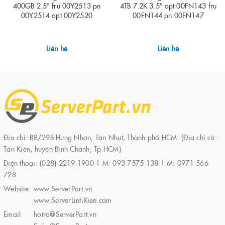
400GB 2.5" fru 00Y2513 pn
4TB 7.2K 3.5" opt 00FN143 fru
00Y2514 opt 00Y2520
00FN144 pn 00FN147
Liên hệ
Liên hệ
Địa chỉ: B8/29B Hưng Nhơn, Tân Nhựt, Thành phố HCM. (Địa chỉ cũ :
Tân Kiên, huyện Bình Chánh, Tp.HCM)
Điện thoại:
(028) 2219 1900 | M: 093 7575 138 | M: 0971 566
728
Website:
www.ServerPart.vn
www.ServerLinhKien.com
Email:
hotro@ServerPart.vn