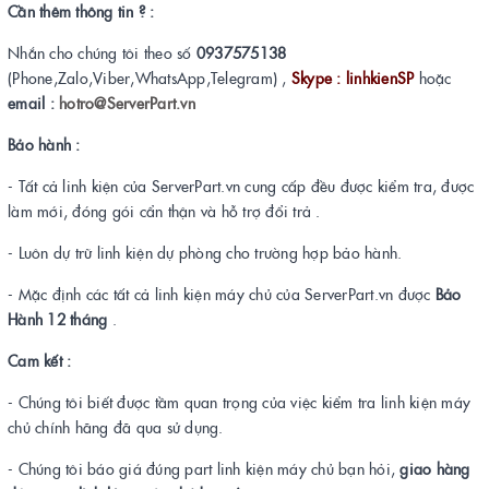
Cần thêm thông tin ? :
Nhắn cho chúng tôi theo số
0937575138
(Phone,Zalo,Viber,WhatsApp,Telegram) ,
Skype : linhkienSP
hoặc
email :
hotro@ServerPart.vn
Bảo hành :
- Tất cả linh kiện của ServerPart.vn cung cấp đều được kiểm tra, được
làm mới, đóng gói cẩn thận và hỗ trợ đổi trả .
- Luôn dự trữ linh kiện dự phòng cho trường hợp bảo hành.
- Mặc định các tất cả linh kiện máy chủ của ServerPart.vn được
Bảo
Hành 12 tháng
.
Cam kết :
- Chúng tôi biết được tầm quan trọng của việc kiểm tra linh kiện máy
chủ chính hãng đã qua sử dụng.
- Chúng tôi báo giá đúng part linh kiện máy chủ bạn hỏi,
giao hàng