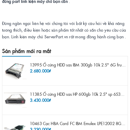
đúng part linh kiện máy chủ bạn cần
.
Đừng ngần ngại liên hệ với chúng tôi với bất kỳ câu hỏi về khả năng
tương thích, điều kiện hoặc sản phẩm tốt nhất có sẵn cho yêu cầu của
bạn. Linh kiện máy chủ ServerPart.vn rất mong đồng hành cùng bạn .
Sản phẩm mới ra mắt
13995 Ổ cứng HDD sas IBM 300gb 10k 2.5" 6G fru 44W2265 opt 44W2264 pn 44W2268 ST9300503SS
2.680.000₫
11385 Ổ cứng HDD sas HP 600gb 10k 2.5" sp 653957-001 pn 619286-003 pn 641552-003 pn 689287-003 652583-B21
3.430.000₫
10463 Cạc HBA Card FC IBM Emulex LPE12002 8Gb 2 port FC SFP fru 42D0500 pn 42D0496 opt 42D0494 LPE12002
3.230.000₫