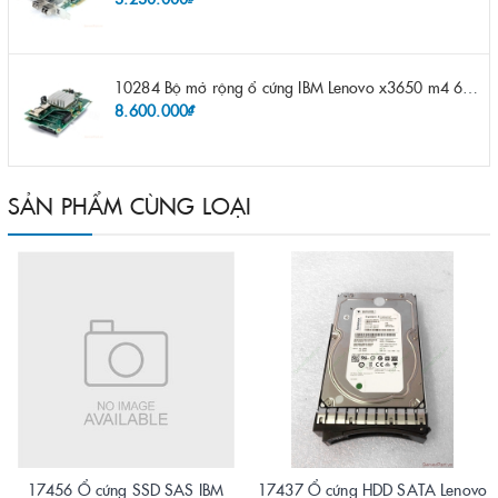
10284 Bộ mở rộng ổ cứng IBM Lenovo x3650 m4 69Y5319 8x 2.5" HS HDD Assembly Kit with Expander
8.600.000₫
SẢN PHẨM CÙNG LOẠI
17456 Ổ cứng SSD SAS IBM
17437 Ổ cứng HDD SATA Lenovo