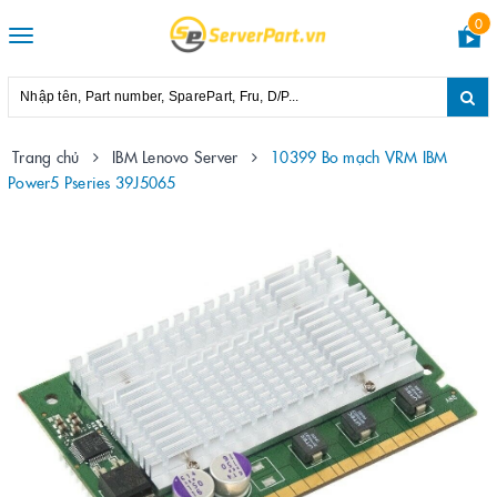
0
Toggle
navigation
Trang chủ
IBM Lenovo Server
10399 Bo mạch VRM IBM
Power5 Pseries 39J5065