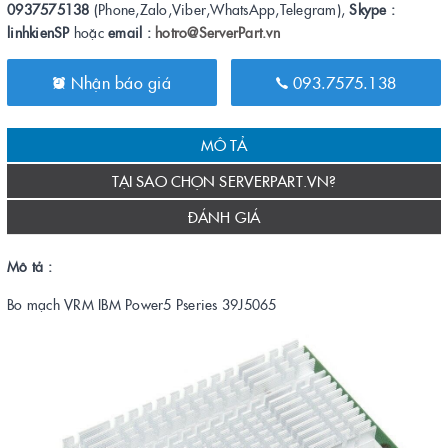
0937575138
(Phone,Zalo,Viber,WhatsApp,Telegram),
Skype :
linhkienSP
hoặc
email :
hotro@ServerPart.vn
Nhận báo giá
093.7575.138
MÔ TẢ
TẠI SAO CHỌN SERVERPART.VN?
ĐÁNH GIÁ
Mô tả :
Bo mạch VRM IBM Power5 Pseries 39J5065