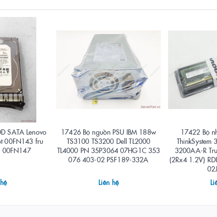
DD SATA Lenovo
17426 Bộ nguồn PSU IBM 188w
17422 Bộ n
pt 00FN143 fru
TS3100 TS3200 Dell TL2000
ThinkSystem
n 00FN147
TL4000 PN 35P3064 07HG1C 353
3200AA-R Tr
076 403-02 PSF189-332A
(2Rx4 1.2V) R
02
 hệ
Liên hệ
Li