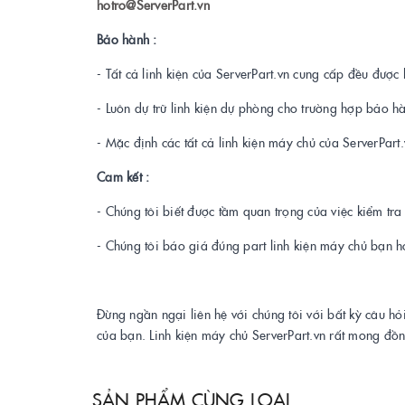
hotro@ServerPart.vn
Bảo hành :
- Tất cả linh kiện của ServerPart.vn cung cấp đều được 
- Luôn dự trữ linh kiện dự phòng cho trường hợp bảo h
- Mặc định các tất cả linh kiện máy chủ của ServerPar
Cam kết :
- Chúng tôi biết được tầm quan trọng của việc kiểm tr
- Chúng tôi báo giá đúng part linh kiện máy chủ bạn h
Đừng ngần ngại liên hệ với chúng tôi với bất kỳ câu hỏ
của bạn. Linh kiện máy chủ ServerPart.vn rất mong đồ
SẢN PHẨM CÙNG LOẠI