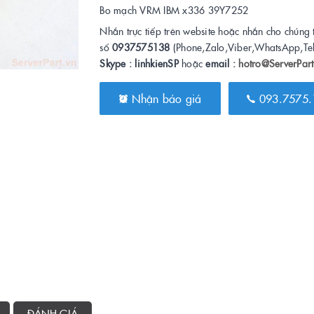
Bo mạch VRM IBM x336 39Y7252
Nhắn trực tiếp trên website hoặc nhắn cho chúng 
số
0937575138
(Phone,Zalo,Viber,WhatsApp,Te
Skype : linhkienSP
hoặc
email :
hotro@ServerPart
Nhận báo giá
093.7575.
ĐÁNH GIÁ