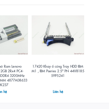
hớ Ram Lenovo
17420 Khay ổ cứng Tray HDD IBM
17406 Bộ 
 32GB 2Rx4 PC4-
M1 , IBM Pseries 2.5" PN 44V8185
ThinkStati
uDDR4 3200MHz
59P5241
650w 54Y89
DIMM 4X77A08633
JK237
ên hệ
Liên hệ