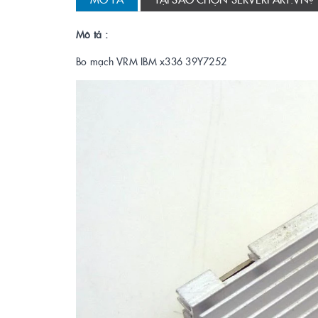
Mô tả :
Bo mạch VRM IBM x336 39Y7252