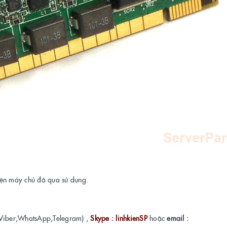
kiện máy chủ đã qua sử dụng.
Viber,WhatsApp,Telegram) ,
Skype : linhkienSP
hoặc
email :