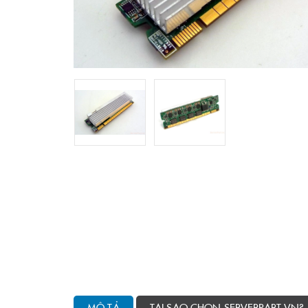
MÔ TẢ
TẠI SAO CHỌN SERVERPART.VN?