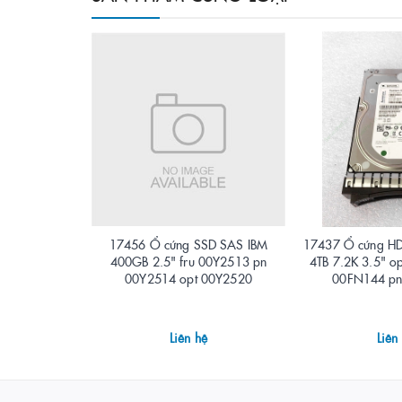
17456 Ổ cứng SSD SAS IBM
17437 Ổ cứng H
400GB 2.5" fru 00Y2513 pn
4TB 7.2K 3.5" o
00Y2514 opt 00Y2520
00FN144 p
Liên hệ
Liên