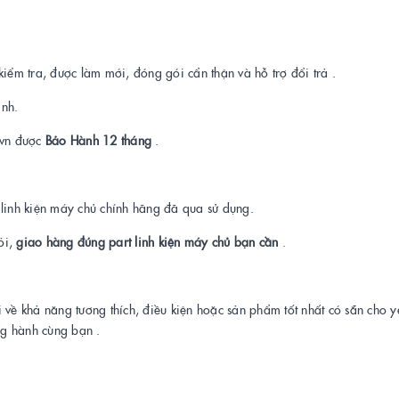
kiểm tra, được làm mới, đóng gói cẩn thận và hỗ trợ đổi trả .
ành.
t.vn được
Bảo Hành 12 tháng
.
a linh kiện máy chủ chính hãng đã qua sử dụng.
ỏi,
giao hàng đúng part linh kiện máy chủ bạn cần
.
i về khả năng tương thích, điều kiện hoặc sản phẩm tốt nhất có sẵn cho 
ng hành cùng bạn .