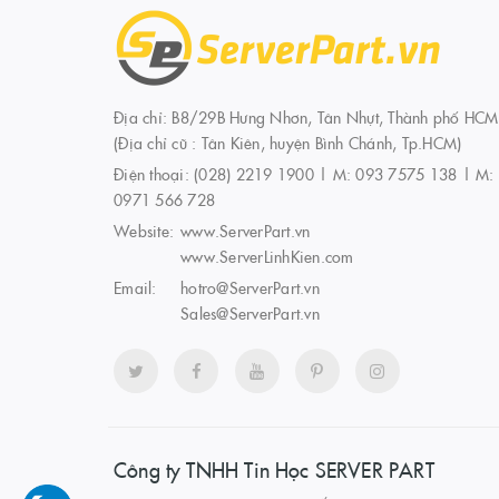
Địa chỉ: B8/29B Hưng Nhơn, Tân Nhựt, Thành phố HCM
(Địa chỉ cũ : Tân Kiên, huyện Bình Chánh, Tp.HCM)
Điện thoại:
(028) 2219 1900 | M: 093 7575 138 | M:
0971 566 728
Website:
www.ServerPart.vn
www.ServerLinhKien.com
Email:
hotro@ServerPart.vn
Sales@ServerPart.vn
Công ty TNHH Tin Học SERVER PART