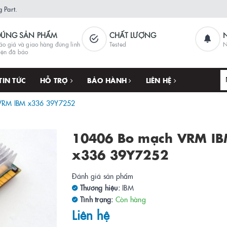
 Part.
ĐÚNG SẢN PHẨM
CHẤT LƯỢNG
áo giá và giao hàng đúng linh
Tested
N
iện đã báo
TIN TỨC
HỖ TRỢ
BẢO HÀNH
LIÊN HỆ
VRM IBM x336 39Y7252
10406 Bo mạch VRM I
x336 39Y7252
Đánh giá sản phẩm
Thương hiệu:
IBM
Tình trạng:
Còn hàng
Liên hệ