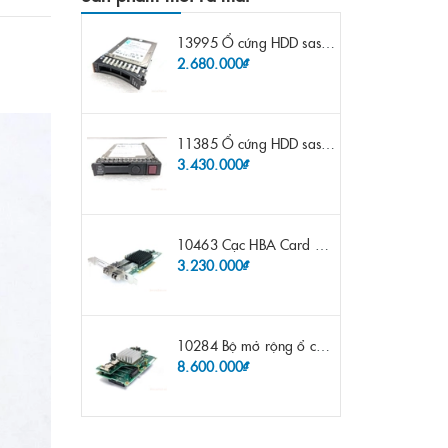
13995 Ổ cứng HDD sas IBM 300gb 10k 2.5" 6G fru 44W2265 opt 44W2264 pn 44W2268 ST9300503SS
2.680.000₫
11385 Ổ cứng HDD sas HP 600gb 10k 2.5" sp 653957-001 pn 619286-003 pn 641552-003 pn 689287-003 652583-B21
3.430.000₫
10463 Cạc HBA Card FC IBM Emulex LPE12002 8Gb 2 port FC SFP fru 42D0500 pn 42D0496 opt 42D0494 LPE12002
3.230.000₫
10284 Bộ mở rộng ổ cứng IBM Lenovo x3650 m4 69Y5319 8x 2.5" HS HDD Assembly Kit with Expander
8.600.000₫