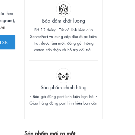
tôi theo
legram),
Bảo đảm chất lượng
.vn
BH 12 tháng. Tất cả linh kiện của
ServerPart.vn cung cấp đều được kiểm
138
tra, được làm mới, đóng gói thùng
catton cẩn thận và hỗ trợ đổi trả .
Sản phẩm chính hãng
- Báo giá đúng part linh kiện bạn hỏi -
Giao hàng đúng part linh kiện bạn cần
.
Sản phẩm mới ra mắt