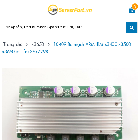
0
Toggle
navigation
Trang chủ
x3650
10409 Bo mạch VRM IBM x3400 x3500
x3650 m1 fru 39Y7298