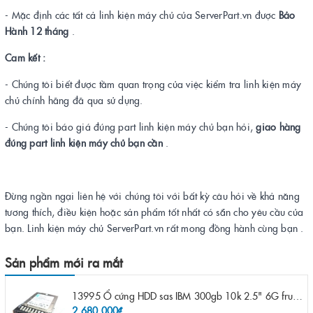
- Mặc định các tất cả linh kiện máy chủ của ServerPart.vn được
Bảo
Hành 12 tháng
.
Cam kết :
- Chúng tôi biết được tầm quan trọng của việc kiểm tra linh kiện máy
chủ chính hãng đã qua sử dụng.
- Chúng tôi báo giá đúng part linh kiện máy chủ bạn hỏi,
giao hàng
đúng part linh kiện máy chủ bạn cần
.
Đừng ngần ngại liên hệ với chúng tôi với bất kỳ câu hỏi về khả năng
tương thích, điều kiện hoặc sản phẩm tốt nhất có sẵn cho yêu cầu của
bạn. Linh kiện máy chủ ServerPart.vn rất mong đồng hành cùng bạn .
Sản phẩm mới ra mắt
13995 Ổ cứng HDD sas IBM 300gb 10k 2.5" 6G fru 44W2265 opt 44W2264 pn 44W2268 ST9300503SS
2.680.000₫