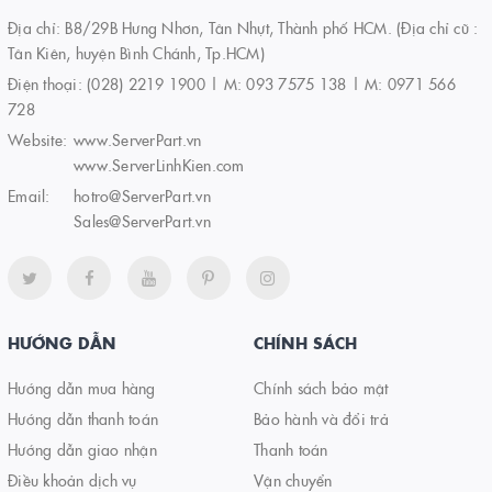
Địa chỉ: B8/29B Hưng Nhơn, Tân Nhựt, Thành phố HCM. (Địa chỉ cũ :
Tân Kiên, huyện Bình Chánh, Tp.HCM)
Điện thoại:
(028) 2219 1900 | M: 093 7575 138 | M: 0971 566
728
Website:
www.ServerPart.vn
www.ServerLinhKien.com
Email:
hotro@ServerPart.vn
Sales@ServerPart.vn
HƯỚNG DẪN
CHÍNH SÁCH
Hướng dẫn mua hàng
Chính sách bảo mật
Hướng dẫn thanh toán
Bảo hành và đổi trả
Hướng dẫn giao nhận
Thanh toán
Điều khoản dịch vụ
Vận chuyển