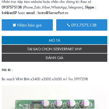
Nhắn trực tiếp trên website hoặc nhắn cho chúng tôi theo số
0937575138
(Phone,Zalo,Viber,WhatsApp,Telegram),
Skype :
linhkienSP
hoặc
email :
hotro@ServerPart.vn
Nhận báo giá
093.7575.138
MÔ TẢ
TẠI SAO CHỌN SERVERPART.VN?
ĐÁNH GIÁ
Mô tả :
Bo mạch VRM IBM x3400 x3500 x3650 m1 fru 39Y7298