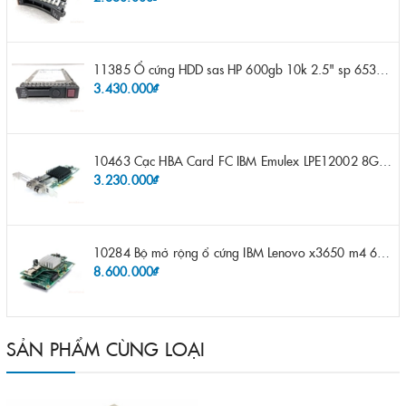
11385 Ổ cứng HDD sas HP 600gb 10k 2.5" sp 653957-001 pn 619286-003 pn 641552-003 pn 689287-003 652583-B21
3.430.000₫
10463 Cạc HBA Card FC IBM Emulex LPE12002 8Gb 2 port FC SFP fru 42D0500 pn 42D0496 opt 42D0494 LPE12002
3.230.000₫
10284 Bộ mở rộng ổ cứng IBM Lenovo x3650 m4 69Y5319 8x 2.5" HS HDD Assembly Kit with Expander
8.600.000₫
SẢN PHẨM CÙNG LOẠI