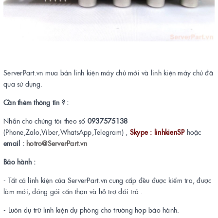
ServerPart.vn mua bán linh kiện máy chủ mới và linh kiện máy chủ đã
qua sử dụng.
Cần thêm thông tin ? :
Nhắn cho chúng tôi theo số
0937575138
(Phone,Zalo,Viber,WhatsApp,Telegram) ,
Skype : linhkienSP
hoặc
email :
hotro@ServerPart.vn
Bảo hành :
- Tất cả linh kiện của ServerPart.vn cung cấp đều được kiểm tra, được
làm mới, đóng gói cẩn thận và hỗ trợ đổi trả .
- Luôn dự trữ linh kiện dự phòng cho trường hợp bảo hành.