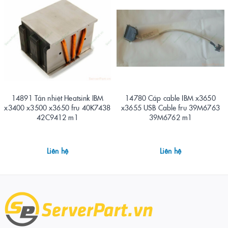
14891 Tản nhiệt Heatsink IBM
14780 Cáp cable IBM x3650
x3400 x3500 x3650 fru 40K7438
x3655 USB Cable fru 39M6763
42C9412 m1
39M6762 m1
Liên hệ
Liên hệ