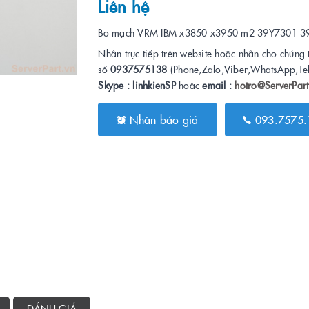
Liên hệ
Bo mạch VRM IBM x3850 x3950 m2 39Y7301 3
Nhắn trực tiếp trên website hoặc nhắn cho chúng 
số
0937575138
(Phone,Zalo,Viber,WhatsApp,Te
Skype : linhkienSP
hoặc
email :
hotro@ServerPart
Nhận báo giá
093.7575.
ĐÁNH GIÁ