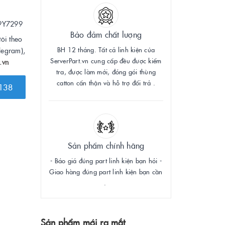
9Y7299
Bảo đảm chất lượng
tôi theo
BH 12 tháng. Tất cả linh kiện của
legram),
ServerPart.vn cung cấp đều được kiểm
.vn
tra, được làm mới, đóng gói thùng
catton cẩn thận và hỗ trợ đổi trả .
138
Sản phẩm chính hãng
- Báo giá đúng part linh kiện bạn hỏi -
Giao hàng đúng part linh kiện bạn cần
.
Sản phẩm mới ra mắt