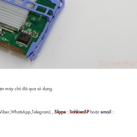
kiện máy chủ đã qua sử dụng.
Viber,WhatsApp,Telegram) ,
Skype : linhkienSP
hoặc
email :