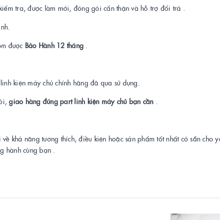
kiểm tra, được làm mới, đóng gói cẩn thận và hỗ trợ đổi trả .
ành.
t.vn được
Bảo Hành 12 tháng
.
a linh kiện máy chủ chính hãng đã qua sử dụng.
ỏi,
giao hàng đúng part linh kiện máy chủ bạn cần
.
i về khả năng tương thích, điều kiện hoặc sản phẩm tốt nhất có sẵn cho 
ng hành cùng bạn .