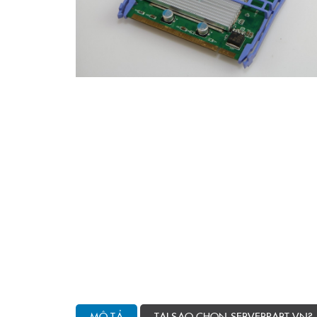
MÔ TẢ
TẠI SAO CHỌN SERVERPART.VN?