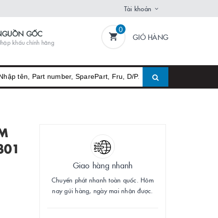
Tài khoản
0
NGUỒN GỐC
GIỎ HÀNG
hập khẩu chính hãng
BM
301
Giao hàng nhanh
Chuyển phát nhanh toàn quốc. Hôm
nay gửi hàng, ngày mai nhận được.