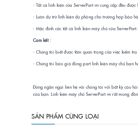
- Tất cả linh kiện của ServerPart.vn cung cấp đều được 
- Luôn dự trữ linh kiện dự phòng cho trường hợp bảo h
- Mặc định các tất cả linh kiện máy chủ của ServerPar
Cam kết :
- Chúng tôi biết được tầm quan trọng của việc kiểm tr
- Chúng tôi báo giá đúng part linh kiện máy chủ bạn h
Đừng ngần ngại liên hệ với chúng tôi với bất kỳ câu hỏ
của bạn. Linh kiện máy chủ ServerPart.vn rất mong đồ
SẢN PHẨM CÙNG LOẠI