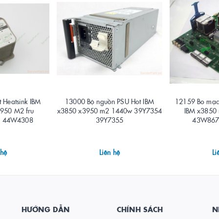
 Heatsink IBM
13000 Bộ nguồn PSU Hot IBM
12159 Bo mạc
950 M2 fru
x3850 x3950 m2 1440w 39Y7354
IBM x3850
n 44W4308
39Y7355
43W867
 hệ
Liên hệ
Li
HƯỚNG DẪN
CHÍNH SÁCH
N