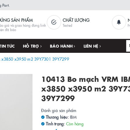
 Part.
ĐÚNG SẢN PHẨM
CHẤT LƯỢNG
áo giá và giao hàng đúng linh
Tested
N
iện đã báo
TIN TỨC
HỖ TRỢ
BẢO HÀNH
LIÊN HỆ
M x3850 x3950 m2 39Y7301 39Y7299
10413 Bo mạch VRM I
x3850 x3950 m2 39Y7
39Y7299
Đánh giá sản phẩm
Thương hiệu:
IBM
Tình trạng:
Còn hàng