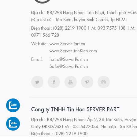
Địa chỉ: B8/29B Hưng Nhơn, Tân Nhựt, Thành phố HCM
(Địa chỉ cũ : Tân Kiên, huyện Bình Chánh, Tp.HCM)
Điện thoại:
(028) 2219 1900 | M: 093 7575 138 | M:
0971 566 728
Website:
www.ServerPart.vn
www.ServerLinhKien.com
Email:
hotro@ServerPart.vn
Sales@ServerPart.vn
Công ty TNHH Tin Học SERVER PART
Địa chỉ: B8/29B Hưng Nhơn, Ấp 2, Xã Tân Kiên, Huyện
Giấy ĐKKD/MST số : 0316422054. Nơi cấp : Sở Kế ho
Điện thoại : (028) 2219 1900