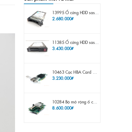
13995 Ổ cứng HDD sas IBM 300gb 10k 2.5" 6G fru 44W2265 opt 44W2264 pn 44W2268 ST9300503SS
2.680.000₫
11385 Ổ cứng HDD sas HP 600gb 10k 2.5" sp 653957-001 pn 619286-003 pn 641552-003 pn 689287-003 652583-B21
3.430.000₫
10463 Cạc HBA Card FC IBM Emulex LPE12002 8Gb 2 port FC SFP fru 42D0500 pn 42D0496 opt 42D0494 LPE12002
3.230.000₫
10284 Bộ mở rộng ổ cứng IBM Lenovo x3650 m4 69Y5319 8x 2.5" HS HDD Assembly Kit with Expander
8.600.000₫