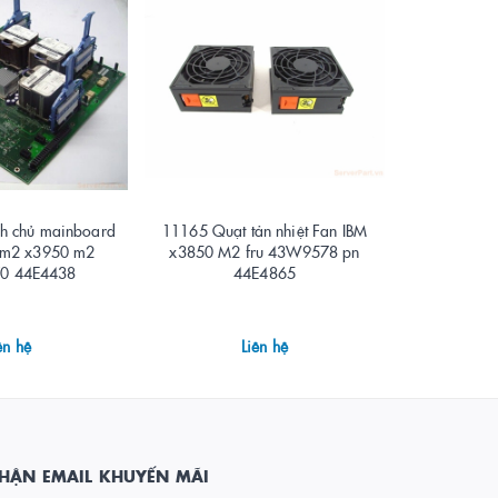
h chủ mainboard
11165 Quạt tản nhiệt Fan IBM
11140 Quạt
 m2 x3950 m2
x3850 M2 fru 43W9578 pn
x236 x365 
0 44E4438
44E4865
39M26
ên hệ
Liên hệ
HẬN EMAIL KHUYẾN MÃI