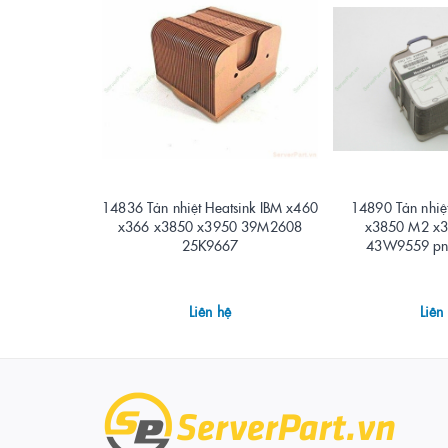
14836 Tản nhiệt Heatsink IBM x460
14890 Tản nhiệt
x366 x3850 x3950 39M2608
x3850 M2 x3
25K9667
43W9559 p
Liên hệ
Liên