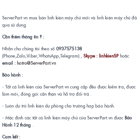
ServerPart.vn mua bán linh kiện máy chủ mới và linh kiện máy chủ đã
qua sử dụng.
Cần thêm thông tin ? :
Nhắn cho chúng tôi theo số
0937575138
(Phone,Zalo,Viber,WhatsApp,Telegram) ,
Skype : linhkienSP
hoặc
email :
hotro@ServerPart.vn
Bảo hành :
- Tất cả linh kiện của ServerPart.vn cung cấp đều được kiểm tra, được
làm mới, đóng gói cẩn thận và hỗ trợ đổi trả .
- Luôn dự trữ linh kiện dự phòng cho trường hợp bảo hành.
- Mặc định các tất cả linh kiện máy chủ của ServerPart.vn được
Bảo
Hành 12 tháng
.
Cam kết :