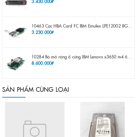
3.430.000₫
10463 Cạc HBA Card FC IBM Emulex LPE12002 8Gb 2 port FC SFP fru 42D0500 pn 42D0496 opt 42D0494 LPE12002
3.230.000₫
10284 Bộ mở rộng ổ cứng IBM Lenovo x3650 m4 69Y5319 8x 2.5" HS HDD Assembly Kit with Expander
8.600.000₫
SẢN PHẨM CÙNG LOẠI