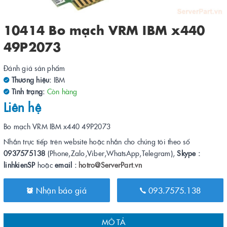
10414 Bo mạch VRM IBM x440
49P2073
Đánh giá sản phẩm
Thương hiệu:
IBM
Tình trạng:
Còn hàng
Liên hệ
Bo mạch VRM IBM x440 49P2073
Nhắn trực tiếp trên website hoặc nhắn cho chúng tôi theo số
0937575138
(Phone,Zalo,Viber,WhatsApp,Telegram),
Skype :
linhkienSP
hoặc
email :
hotro@ServerPart.vn
Nhận báo giá
093.7575.138
MÔ TẢ