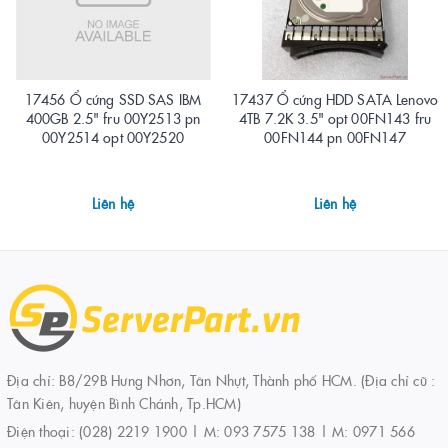
17456 Ổ cứng SSD SAS IBM
17437 Ổ cứng HDD SATA Lenovo
400GB 2.5" fru 00Y2513 pn
4TB 7.2K 3.5" opt 00FN143 fru
00Y2514 opt 00Y2520
00FN144 pn 00FN147
Liên hệ
Liên hệ
Địa chỉ: B8/29B Hưng Nhơn, Tân Nhựt, Thành phố HCM. (Địa chỉ cũ :
Tân Kiên, huyện Bình Chánh, Tp.HCM)
Điện thoại:
(028) 2219 1900 | M: 093 7575 138 | M: 0971 566