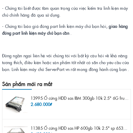
- Chúng tôi biết được tầm quan trọng của việc kiểm tra linh kiện máy
chủ chính hãng đã qua sử dụng.
- Chúng tôi báo giá đúng part linh kiện máy chủ bạn hỏi,
giao hàng
đúng part linh kiện máy chủ bạn cần
.
Đừng ngần ngại liên hệ với chúng tôi với bất kỳ câu hỏi về khả năng
tương thích, điều kiện hoặc sản phẩm tốt nhất có sẵn cho yêu cầu của
bạn. Linh kiện máy chủ ServerPart.vn rất mong đồng hành cùng bạn .
Sản phẩm mới ra mắt
13995 Ổ cứng HDD sas IBM 300gb 10k 2.5" 6G fru 44W2265 opt 44W2264 pn 44W2268 ST9300503SS
2.680.000₫
11385 Ổ cứng HDD sas HP 600gb 10k 2.5" sp 653957-001 pn 619286-003 pn 641552-003 pn 689287-003 652583-B21