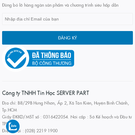
Đừng bỏ lỡ hàng ngàn sản phẩm và chương trình siêu hấp dẫn
ĐĂNG KÝ
Công ty TNHH Tin Học SERVER PART
Địa chỉ: B8/29B Hưng Nhơn, Ấp 2, Xã Tân Kiên, Huyện Bình Chánh,
Tp.HCM
Giấy ĐKKD/MST số : 0316422054. Nơi cấp : Sở Kế hoạch và Đầu tư
TPHCM
Điện thoại : (028) 2219 1900