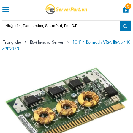
0
Toggle
navigation
Trang chủ
IBM Lenovo Server
10414 Bo mạch VRM IBM x440
49P2073