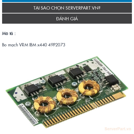
TẠI SAO CHỌN SERVERPART.VN?
ĐÁNH GIÁ
Mô tả :
Bo mạch VRM IBM x440 49P2073