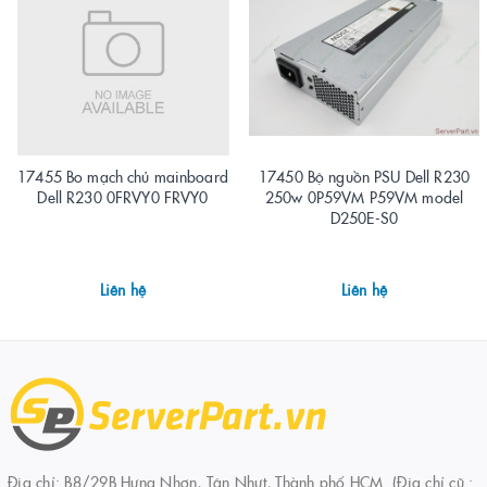
17455 Bo mạch chủ mainboard
17450 Bộ nguồn PSU Dell R230
Dell R230 0FRVY0 FRVY0
250w 0P59VM P59VM model
D250E-S0
Liên hệ
Liên hệ
Địa chỉ: B8/29B Hưng Nhơn, Tân Nhựt, Thành phố HCM. (Địa chỉ cũ :