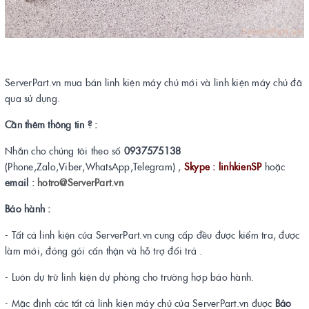
ServerPart.vn mua bán linh kiện máy chủ mới và linh kiện máy chủ đã
qua sử dụng.
Cần thêm thông tin ? :
Nhắn cho chúng tôi theo số
0937575138
(Phone,Zalo,Viber,WhatsApp,Telegram) ,
Skype : linhkienSP
hoặc
email :
hotro@ServerPart.vn
Bảo hành :
- Tất cả linh kiện của ServerPart.vn cung cấp đều được kiểm tra, được
làm mới, đóng gói cẩn thận và hỗ trợ đổi trả .
- Luôn dự trữ linh kiện dự phòng cho trường hợp bảo hành.
- Mặc định các tất cả linh kiện máy chủ của ServerPart.vn được
Bảo