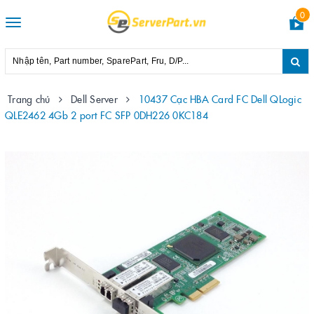
0
Toggle
navigation
Trang chủ
Dell Server
10437 Cạc HBA Card FC Dell QLogic
QLE2462 4Gb 2 port FC SFP 0DH226 0KC184