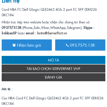
Liên hệ
Card HBA FC Dell QLogic QLE2462 4Gb 2 port FC SFP 0DH226
0KC184
Nhắn trực tiếp trên website hoặc nhắn cho chúng tôi theo số
0937575138
(Phone,Zalo,Viber,WhatsApp,Telegram),
Skype :
linhkienSP
hoặc
email :
hotro@ServerPart.vn
Nhận báo giá
093.7575.138
MÔ TẢ
TẠI SAO CHỌN SERVERPART.VN?
ĐÁNH GIÁ
Mô tả :
Cạc HBA Card FC Dell QLogic QLE2462 4Gb 2 port FC SFP 0DH226
0KC184