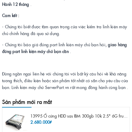
Hành 12 tháng
.
Cam kết :
- Chúng tôi biết được tầm quan trọng của việc kiểm tra linh kiện máy
chủ chính hãng đã qua sử dụng.
- Chúng tôi báo giá đúng part linh kiện máy chủ bạn hỏi,
giao hàng
đúng part linh kiện máy chủ bạn cần
.
Đừng ngần ngại liên hệ với chúng tôi với bất kỳ câu hỏi về khả năng
tương thích, điều kiện hoặc sản phẩm tốt nhất có sẵn cho yêu cầu của
bạn. Linh kiện máy chủ ServerPart.vn rất mong đồng hành cùng bạn .
Sản phẩm mới ra mắt
13995 Ổ cứng HDD sas IBM 300gb 10k 2.5" 6G fru 44W2265 opt 44W2264 pn 44W2268 ST9300503SS
2.680.000₫