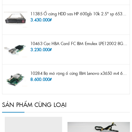
11385 Ổ cứng HDD sas HP 600gb 10k 2.5" sp 653957-001 pn 619286-003 pn 641552-003 pn 689287-003 652583-B21
3.430.000₫
10463 Cạc HBA Card FC IBM Emulex LPE12002 8Gb 2 port FC SFP fru 42D0500 pn 42D0496 opt 42D0494 LPE12002
3.230.000₫
10284 Bộ mở rộng ổ cứng IBM Lenovo x3650 m4 69Y5319 8x 2.5" HS HDD Assembly Kit with Expander
8.600.000₫
SẢN PHẨM CÙNG LOẠI