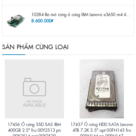
10284 Bộ mở rộng ổ cứng IBM Lenovo x3650 m4 69Y5319 8x 2.5" HS HDD Assembly Kit with Expander
8.600.000₫
SẢN PHẨM CÙNG LOẠI
17456 Ổ cứng SSD SAS IBM
17437 Ổ cứng HDD SATA Lenovo
400GB 2.5" fru 00Y2513 pn
4TB 7.2K 3.5" opt 00FN143 fru
00Y2514 opt 00Y2520
00FN144 pn 00FN147