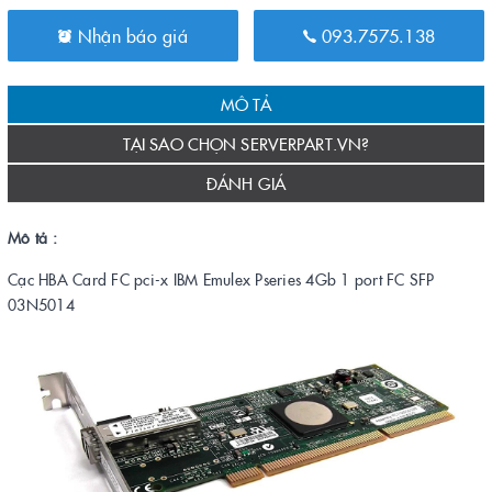
Nhận báo giá
093.7575.138
MÔ TẢ
TẠI SAO CHỌN SERVERPART.VN?
ĐÁNH GIÁ
Mô tả :
Cạc HBA Card FC pci-x IBM Emulex Pseries 4Gb 1 port FC SFP
03N5014