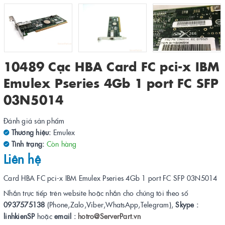
10489 Cạc HBA Card FC pci-x IBM
Emulex Pseries 4Gb 1 port FC SFP
03N5014
Đánh giá sản phẩm
Thương hiệu:
Emulex
Tình trạng:
Còn hàng
Liên hệ
Card HBA FC pci-x IBM Emulex Pseries 4Gb 1 port FC SFP 03N5014
Nhắn trực tiếp trên website hoặc nhắn cho chúng tôi theo số
0937575138
(Phone,Zalo,Viber,WhatsApp,Telegram),
Skype :
linhkienSP
hoặc
email :
hotro@ServerPart.vn