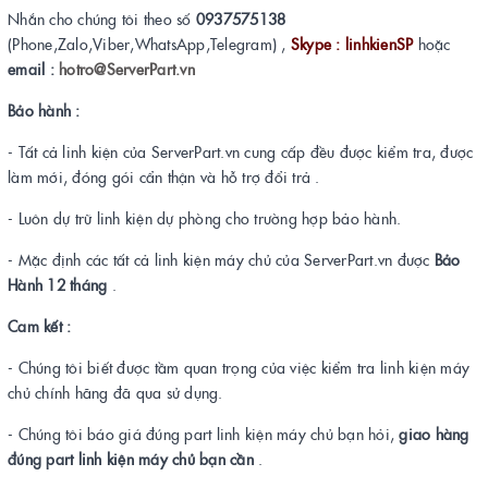
Nhắn cho chúng tôi theo số
0937575138
(Phone,Zalo,Viber,WhatsApp,Telegram) ,
Skype : linhkienSP
hoặc
email :
hotro@ServerPart.vn
Bảo hành :
- Tất cả linh kiện của ServerPart.vn cung cấp đều được kiểm tra, được
làm mới, đóng gói cẩn thận và hỗ trợ đổi trả .
- Luôn dự trữ linh kiện dự phòng cho trường hợp bảo hành.
- Mặc định các tất cả linh kiện máy chủ của ServerPart.vn được
Bảo
Hành 12 tháng
.
Cam kết :
- Chúng tôi biết được tầm quan trọng của việc kiểm tra linh kiện máy
chủ chính hãng đã qua sử dụng.
- Chúng tôi báo giá đúng part linh kiện máy chủ bạn hỏi,
giao hàng
đúng part linh kiện máy chủ bạn cần
.