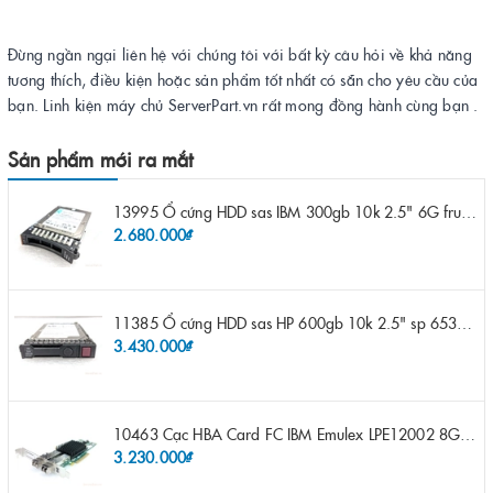
Đừng ngần ngại liên hệ với chúng tôi với bất kỳ câu hỏi về khả năng
tương thích, điều kiện hoặc sản phẩm tốt nhất có sẵn cho yêu cầu của
bạn. Linh kiện máy chủ ServerPart.vn rất mong đồng hành cùng bạn .
Sản phẩm mới ra mắt
13995 Ổ cứng HDD sas IBM 300gb 10k 2.5" 6G fru 44W2265 opt 44W2264 pn 44W2268 ST9300503SS
2.680.000₫
11385 Ổ cứng HDD sas HP 600gb 10k 2.5" sp 653957-001 pn 619286-003 pn 641552-003 pn 689287-003 652583-B21
3.430.000₫
10463 Cạc HBA Card FC IBM Emulex LPE12002 8Gb 2 port FC SFP fru 42D0500 pn 42D0496 opt 42D0494 LPE12002
3.230.000₫