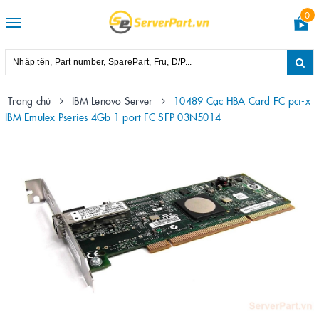
0
Toggle
navigation
Trang chủ
IBM Lenovo Server
10489 Cạc HBA Card FC pci-x
IBM Emulex Pseries 4Gb 1 port FC SFP 03N5014