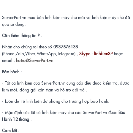
ServerPart.vn mua bán linh kiện máy chủ mới và linh kiện máy chủ đã
qua sử dụng.
Cần thêm thông tin ? :
Nhắn cho chúng tôi theo số
0937575138
(Phone,Zalo,Viber,WhatsApp,Telegram) ,
Skype : linhkienSP
hoặc
email :
hotro@ServerPart.vn
Bảo hành :
- Tất cả linh kiện của ServerPart.vn cung cấp đều được kiểm tra, được
làm mới, đóng gói cẩn thận và hỗ trợ đổi trả .
- Luôn dự trữ linh kiện dự phòng cho trường hợp bảo hành.
- Mặc định các tất cả linh kiện máy chủ của ServerPart.vn được
Bảo
Hành 12 tháng
.
Cam kết :