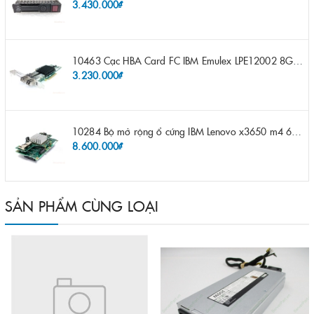
3.430.000₫
10463 Cạc HBA Card FC IBM Emulex LPE12002 8Gb 2 port FC SFP fru 42D0500 pn 42D0496 opt 42D0494 LPE12002
3.230.000₫
10284 Bộ mở rộng ổ cứng IBM Lenovo x3650 m4 69Y5319 8x 2.5" HS HDD Assembly Kit with Expander
8.600.000₫
SẢN PHẨM CÙNG LOẠI