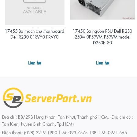
17455 Bo mạch chủ mainboard
17450 Bộ nguồn PSU Dell R230
Dell R230 0FRVY0 FRVY0
250w 0P59VM P59VM model
D250E-S0
Liên hệ
Liên hệ
Địa chỉ: B8/29B Hưng Nhơn, Tân Nhựt, Thành phố HCM. (Địa chỉ cũ :
Tân Kiên, huyện Bình Chánh, Tp.HCM)
Điện thoại:
(028) 2219 1900 | M: 093 7575 138 | M: 0971 566