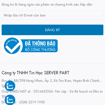
Đừng bỏ lỡ hàng ngàn sản phẩm và chương trình siêu hấp dẫn
ĐĂNG KÝ
Công ty TNHH Tin Học SERVER PART
Địa chỉ: B8/29B Hưng Nhơn, Ấp 2, Xã Tân Kiên, Huyện Bình Chánh,
Tp.HCM
Giấy ĐKKD/MST số : 0316422054. Nơi cấp : Sở Kế hoạch và Đầu tư
TPHCM
Điện thoại : (028) 2219 1900