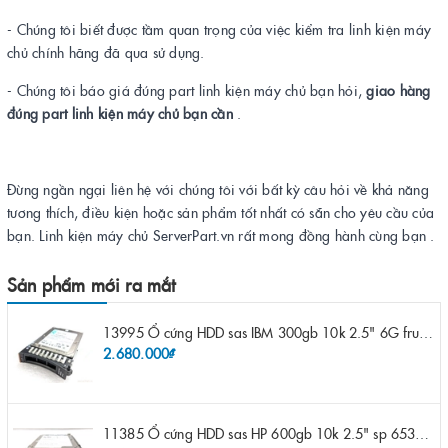
- Chúng tôi biết được tầm quan trọng của việc kiểm tra linh kiện máy
chủ chính hãng đã qua sử dụng.
- Chúng tôi báo giá đúng part linh kiện máy chủ bạn hỏi,
giao hàng
đúng part linh kiện máy chủ bạn cần
.
Đừng ngần ngại liên hệ với chúng tôi với bất kỳ câu hỏi về khả năng
tương thích, điều kiện hoặc sản phẩm tốt nhất có sẵn cho yêu cầu của
bạn. Linh kiện máy chủ ServerPart.vn rất mong đồng hành cùng bạn .
Sản phẩm mới ra mắt
13995 Ổ cứng HDD sas IBM 300gb 10k 2.5" 6G fru 44W2265 opt 44W2264 pn 44W2268 ST9300503SS
2.680.000₫
11385 Ổ cứng HDD sas HP 600gb 10k 2.5" sp 653957-001 pn 619286-003 pn 641552-003 pn 689287-003 652583-B21