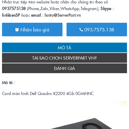
Nhắn trực tiếp trên website hoặc nhắn cho chúng tôi theo số
0937575138
(Phone,Zalo,Viber,WhatsApp,Telegram),
Skype :
linhkienSP
hoặc
email :
hotro@ServerPart.vn
Nhận báo giá
093.7575.138
MÔ TẢ
TẠI SAO CHỌN SERVERPART.VN?
ĐÁNH GIÁ
Mô tả :
Card màn hình Dell Quadro K2200 4Gb 0GMNNC