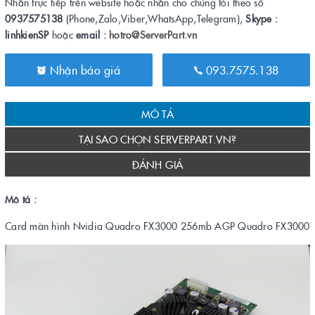
Nhắn trực tiếp trên website hoặc nhắn cho chúng tôi theo số
0937575138
(Phone,Zalo,Viber,WhatsApp,Telegram),
Skype :
linhkienSP
hoặc
email :
hotro@ServerPart.vn
Nhận báo giá
093.7575.138
MÔ TẢ
TẠI SAO CHỌN SERVERPART.VN?
ĐÁNH GIÁ
Mô tả :
Card màn hình Nvidia Quadro FX3000 256mb AGP Quadro FX3000