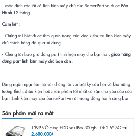
- Mặc định các tất cả linh kiện máy chủ của ServerPart.vn được
Bảo
Hành 12 tháng
.
Cam kết :
- Chúng tôi biết được tầm quan trọng của việc kiểm tra linh kiện máy
chủ chính hãng đã qua sử dụng.
- Chúng tôi báo giá đúng part linh kiện máy chủ bạn hỏi,
giao hàng
đúng part linh kiện máy chủ bạn cần
.
Đừng ngần ngại liên hệ với chúng tôi với bất kỳ câu hỏi về khả năng
tương thích, điều kiện hoặc sản phẩm tốt nhất có sẵn cho yêu cầu của
bạn. Linh kiện máy chủ ServerPart.vn rất mong đồng hành cùng bạn .
Sản phẩm mới ra mắt
13995 Ổ cứng HDD sas IBM 300gb 10k 2.5" 6G fru 44W2265 opt 44W2264 pn 44W2268 ST9300503SS
2.680.000₫