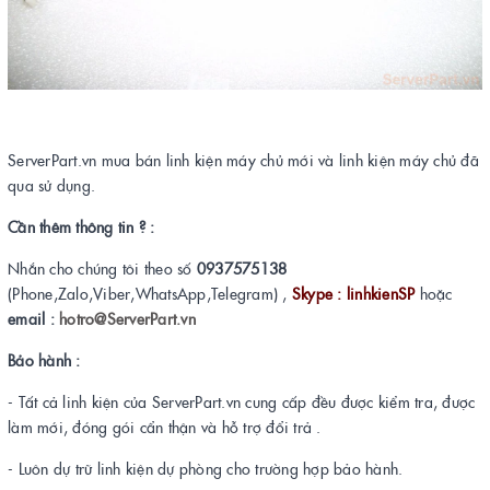
ServerPart.vn mua bán linh kiện máy chủ mới và linh kiện máy chủ đã
qua sử dụng.
Cần thêm thông tin ? :
Nhắn cho chúng tôi theo số
0937575138
(Phone,Zalo,Viber,WhatsApp,Telegram) ,
Skype : linhkienSP
hoặc
email :
hotro@ServerPart.vn
Bảo hành :
- Tất cả linh kiện của ServerPart.vn cung cấp đều được kiểm tra, được
làm mới, đóng gói cẩn thận và hỗ trợ đổi trả .
- Luôn dự trữ linh kiện dự phòng cho trường hợp bảo hành.