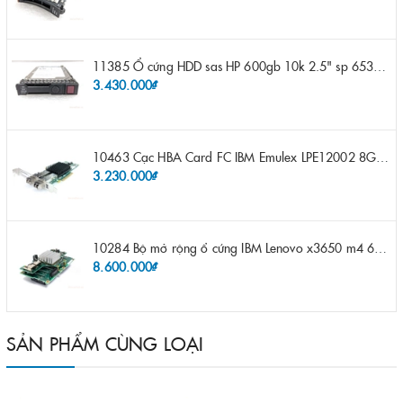
11385 Ổ cứng HDD sas HP 600gb 10k 2.5" sp 653957-001 pn 619286-003 pn 641552-003 pn 689287-003 652583-B21
3.430.000₫
10463 Cạc HBA Card FC IBM Emulex LPE12002 8Gb 2 port FC SFP fru 42D0500 pn 42D0496 opt 42D0494 LPE12002
3.230.000₫
10284 Bộ mở rộng ổ cứng IBM Lenovo x3650 m4 69Y5319 8x 2.5" HS HDD Assembly Kit with Expander
8.600.000₫
SẢN PHẨM CÙNG LOẠI