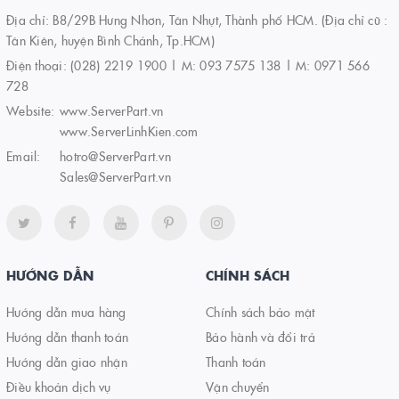
Địa chỉ: B8/29B Hưng Nhơn, Tân Nhựt, Thành phố HCM. (Địa chỉ cũ :
Tân Kiên, huyện Bình Chánh, Tp.HCM)
Điện thoại:
(028) 2219 1900 | M: 093 7575 138 | M: 0971 566
728
Website:
www.ServerPart.vn
www.ServerLinhKien.com
Email:
hotro@ServerPart.vn
Sales@ServerPart.vn
HƯỚNG DẪN
CHÍNH SÁCH
Hướng dẫn mua hàng
Chính sách bảo mật
Hướng dẫn thanh toán
Bảo hành và đổi trả
Hướng dẫn giao nhận
Thanh toán
Điều khoản dịch vụ
Vận chuyển