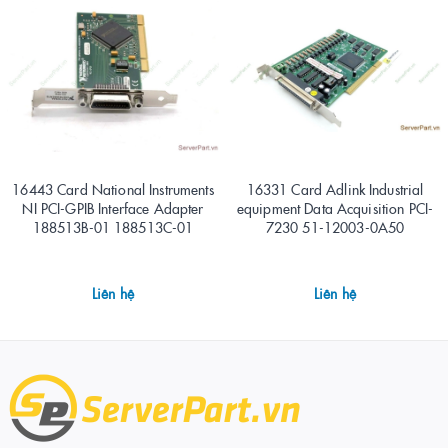
16443 Card National Instruments
16331 Card Adlink Industrial
NI PCI-GPIB Interface Adapter
equipment Data Acquisition PCI-
188513B-01 188513C-01
7230 51-12003-0A50
Liên hệ
Liên hệ