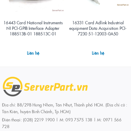
16443 Card National Instruments
16331 Card Adlink Industrial
NI PCI-GPIB Interface Adapter
equipment Data Acquisition PCI-
188513B-01 188513C-01
7230 51-12003-0A50
Liên hệ
Liên hệ
Địa chỉ: B8/29B Hưng Nhơn, Tân Nhựt, Thành phố HCM. (Địa chỉ cũ :
Tân Kiên, huyện Bình Chánh, Tp.HCM)
Điện thoại:
(028) 2219 1900 | M: 093 7575 138 | M: 0971 566
728