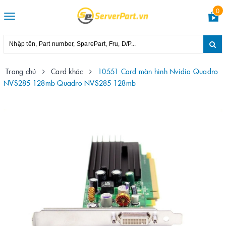
0
Toggle
navigation
Trang chủ
Card khác
10551 Card màn hình Nvidia Quadro
NVS285 128mb Quadro NVS285 128mb