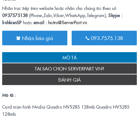
Nhắn trực tiếp trên website hoặc nhắn cho chúng tôi theo số
0937575138
(Phone,Zalo,Viber,WhatsApp,Telegram),
Skype :
linhkienSP
hoặc
email :
hotro@ServerPart.vn
Nhận báo giá
093.7575.138
MÔ TẢ
TẠI SAO CHỌN SERVERPART.VN?
ĐÁNH GIÁ
Mô tả :
Card màn hình Nvidia Quadro NVS285 128mb Quadro NVS285
128mb