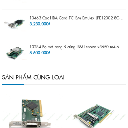
10463 Cạc HBA Card FC IBM Emulex LPE12002 8Gb 2 port FC SFP fru 42D0500 pn 42D0496 opt 42D0494 LPE12002
3.230.000₫
10284 Bộ mở rộng ổ cứng IBM Lenovo x3650 m4 69Y5319 8x 2.5" HS HDD Assembly Kit with Expander
8.600.000₫
SẢN PHẨM CÙNG LOẠI