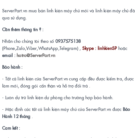
ServerPart.vn mua bán linh kiện máy chủ mới và linh kiện máy chủ đã
qua sử dụng.
Cần thêm thông tin ? :
Nhắn cho chúng tôi theo số
0937575138
(Phone,Zalo,Viber,WhatsApp,Telegram) ,
Skype : linhkienSP
hoặc
email :
hotro@ServerPart.vn
Bảo hành :
- Tất cả linh kiện của ServerPart.vn cung cấp đều được kiểm tra, được
làm mới, đóng gói cẩn thận và hỗ trợ đổi trả .
- Luôn dự trữ linh kiện dự phòng cho trường hợp bảo hành.
- Mặc định các tất cả linh kiện máy chủ của ServerPart.vn được
Bảo
Hành 12 tháng
.
Cam kết :