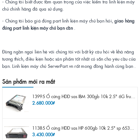
- Chúng tôi biết được tầm quan trọng của việc kiểm tra linh kiện máy
chủ chính hãng đã qua sử dụng.
- Chúng tôi báo giá đúng part linh kiện máy chủ bạn hỏi,
giao hàng
đúng part linh kiện máy chủ bạn cần
.
Đừng ngần ngại liên hệ với chúng tôi với bất kỳ câu hỏi về khả năng
tương thích, điều kiện hoặc sản phẩm tốt nhất có sẵn cho yêu cầu của
bạn. Linh kiện máy chủ ServerPart.vn rất mong đồng hành cùng bạn .
Sản phẩm mới ra mắt
13995 Ổ cứng HDD sas IBM 300gb 10k 2.5" 6G fru 44W2265 opt 44W2264 pn 44W2268 ST9300503SS
2.680.000₫
11385 Ổ cứng HDD sas HP 600gb 10k 2.5" sp 653957-001 pn 619286-003 pn 641552-003 pn 689287-003 652583-B21
3.430.000₫