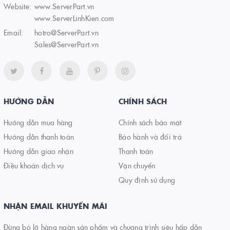
Website:
www.ServerPart.vn
www.ServerLinhKien.com
Email:
hotro@ServerPart.vn
Sales@ServerPart.vn
HƯỚNG DẪN
CHÍNH SÁCH
Hướng dẫn mua hàng
Chính sách bảo mật
Hướng dẫn thanh toán
Bảo hành và đổi trả
Hướng dẫn giao nhận
Thanh toán
Điều khoản dịch vụ
Vận chuyển
Quy định sử dụng
NHẬN EMAIL KHUYẾN MÃI
Đừng bỏ lỡ hàng ngàn sản phẩm và chương trình siêu hấp dẫn