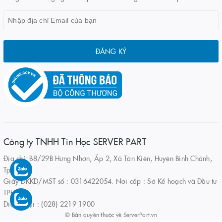
ĐĂNG KÝ
Công ty TNHH Tin Học SERVER PART
Địa chỉ: B8/29B Hưng Nhơn, Ấp 2, Xã Tân Kiên, Huyện Bình Chánh,
Tp.HCM
Giấy ĐKKD/MST số : 0316422054. Nơi cấp : Sở Kế hoạch và Đầu tư
TPHCM
Điện thoại : (028) 2219 1900
© Bản quyền thuộc về
ServerPart.vn