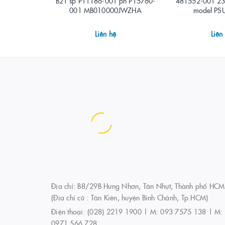
B21 sp P11186-001 pn P15760-
481552-001 2
001 MB010000JWZHA
model P
Liên hệ
Liên
Địa chỉ: B8/29B Hưng Nhơn, Tân Nhựt, Thành phố HCM
(Địa chỉ cũ : Tân Kiên, huyện Bình Chánh, Tp.HCM)
Điện thoại:
(028) 2219 1900 | M: 093 7575 138 | M:
0971 566 728
Website:
www.ServerPart.vn
www.ServerLinhKien.com
Email:
hotro@ServerPart.vn
Sales@ServerPart.vn