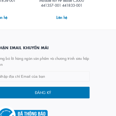
1834-001
Module for HP Blade C3000
C Blades 6
441357-001 441833-001
ên hệ
Liên hệ
HẬN EMAIL KHUYẾN MÃI
ng bỏ lỡ hàng ngàn sản phẩm và chương trình siêu hấp
ẫn
ĐĂNG KÝ