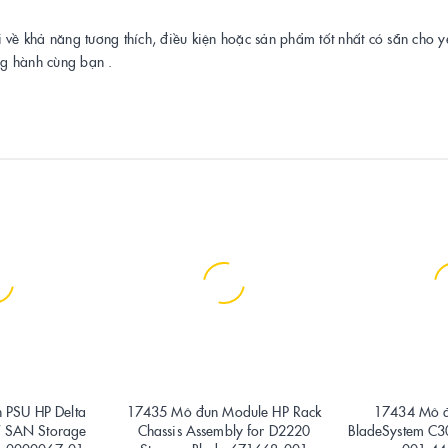
i về khả năng tương thích, điều kiện hoặc sản phẩm tốt nhất có sẵn cho 
ng hành cùng bạn .
 PSU HP Delta
17435 Mô đun Module HP Rack
17434 Mô đ
 SAN Storage
Chassis Assembly for D2220
BladeSystem C