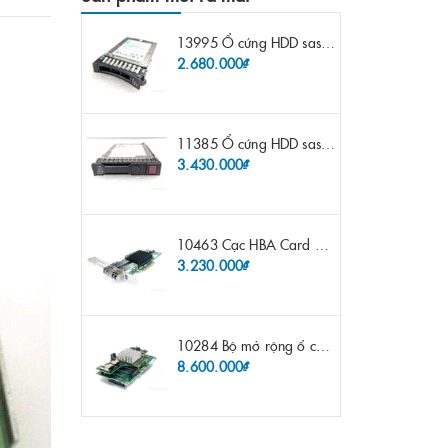
13995 Ổ cứng HDD sas IBM 300gb 10k 2.5" 6G fru 44W2265 opt 44W2264 pn 44W2268 ST9300503SS
2.680.000₫
11385 Ổ cứng HDD sas HP 600gb 10k 2.5" sp 653957-001 pn 619286-003 pn 641552-003 pn 689287-003 652583-B21
3.430.000₫
10463 Cạc HBA Card FC IBM Emulex LPE12002 8Gb 2 port FC SFP fru 42D0500 pn 42D0496 opt 42D0494 LPE12002
3.230.000₫
10284 Bộ mở rộng ổ cứng IBM Lenovo x3650 m4 69Y5319 8x 2.5" HS HDD Assembly Kit with Expander
8.600.000₫