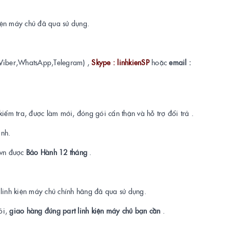
kiện máy chủ đã qua sử dụng.
Viber,WhatsApp,Telegram) ,
Skype : linhkienSP
hoặc
email :
kiểm tra, được làm mới, đóng gói cẩn thận và hỗ trợ đổi trả .
ành.
t.vn được
Bảo Hành 12 tháng
.
a linh kiện máy chủ chính hãng đã qua sử dụng.
ỏi,
giao hàng đúng part linh kiện máy chủ bạn cần
.