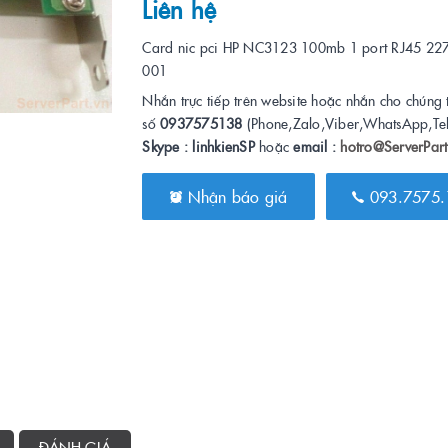
Liên hệ
Card nic pci HP NC3123 100mb 1 port RJ45 22
001
Nhắn trực tiếp trên website hoặc nhắn cho chúng 
số
0937575138
(Phone,Zalo,Viber,WhatsApp,Te
Skype : linhkienSP
hoặc
email :
hotro@ServerPart
Nhận báo giá
093.7575.
ĐÁNH GIÁ