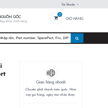
Tài khoản
0
NGUỒN GỐC
GIỎ HÀNG
hập khẩu chính hãng
i
rt
Giao hàng nhanh
Chuyển phát nhanh toàn quốc. Hôm
nay gửi hàng, ngày mai nhận được.