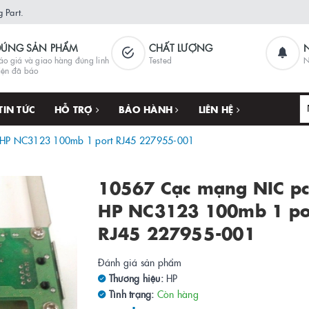
 Part.
ĐÚNG SẢN PHẨM
CHẤT LƯỢNG
áo giá và giao hàng đúng linh
Tested
N
iện đã báo
TIN TỨC
HỖ TRỢ
BẢO HÀNH
LIÊN HỆ
 HP NC3123 100mb 1 port RJ45 227955-001
10567 Cạc mạng NIC pc
HP NC3123 100mb 1 po
RJ45 227955-001
Đánh giá sản phẩm
Thương hiệu:
HP
Tình trạng:
Còn hàng