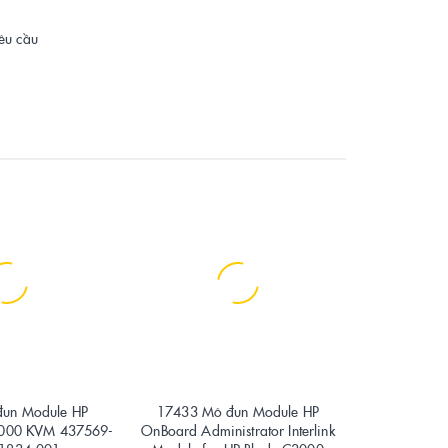
yêu cầu
un Module HP
17433 Mô đun Module HP
17432 Mô đu
3000 KVM 437569-
OnBoard Administrator Interlink
Connect Fle