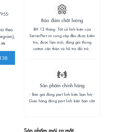
7955-
Bảo đảm chất lượng
BH 12 tháng. Tất cả linh kiện của
tôi theo
ServerPart.vn cung cấp đều được kiểm
legram),
tra, được làm mới, đóng gói thùng
.vn
catton cẩn thận và hỗ trợ đổi trả .
138
Sản phẩm chính hãng
- Báo giá đúng part linh kiện bạn hỏi -
Giao hàng đúng part linh kiện bạn cần
.
Sản phẩm mới ra mắt