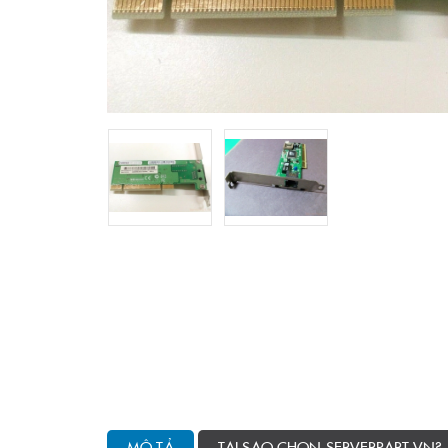
MÔ TẢ
TẠI SAO CHỌN SERVERPART.VN?