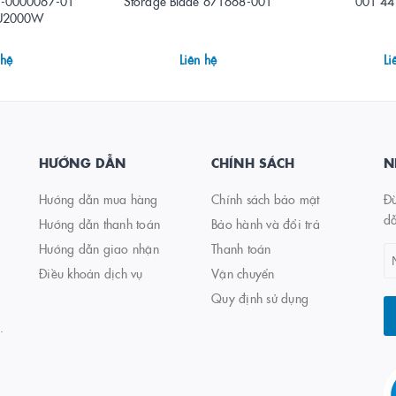
3-0000067-01
Storage Blade 671668-001
001 44
SU2000W
 hệ
Liên hệ
Li
HƯỚNG DẪN
CHÍNH SÁCH
N
Hướng dẫn mua hàng
Chính sách bảo mật
Đừ
.
d
Hướng dẫn thanh toán
Bảo hành và đổi trả
Hướng dẫn giao nhận
Thanh toán
Điều khoản dịch vụ
Vận chuyển
Quy định sử dụng