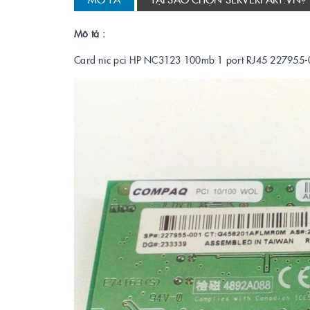
Mô tả :
Card nic pci HP NC3123 100mb 1 port RJ45 227955