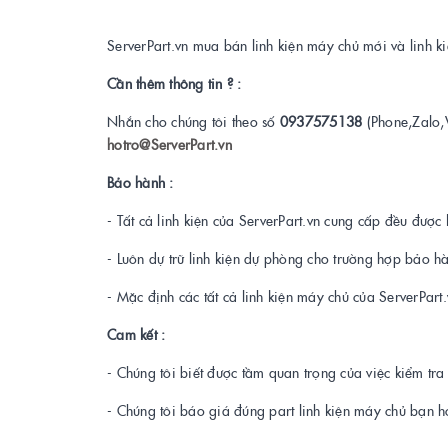
ServerPart.vn mua bán linh kiện máy chủ mới và linh 
Cần thêm thông tin ? :
Nhắn cho chúng tôi theo số
0937575138
(Phone,Zalo,
hotro@ServerPart.vn
Bảo hành :
- Tất cả linh kiện của ServerPart.vn cung cấp đều được 
- Luôn dự trữ linh kiện dự phòng cho trường hợp bảo h
- Mặc định các tất cả linh kiện máy chủ của ServerPar
Cam kết :
- Chúng tôi biết được tầm quan trọng của việc kiểm tr
- Chúng tôi báo giá đúng part linh kiện máy chủ bạn h