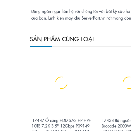
Đừng ngần ngại liên hệ với chúng tôi với bất kỳ câu hỏ
của bạn. Linh kiện máy chủ ServerPart.vn rất mong đồ
SẢN PHẨM CÙNG LOẠI
17447 Ổ cứng HDD SAS HP HPE
17438 Bộ nguồn
10TB 7.2K 3.5" 12Gbps P09149-
Brocade 2000W