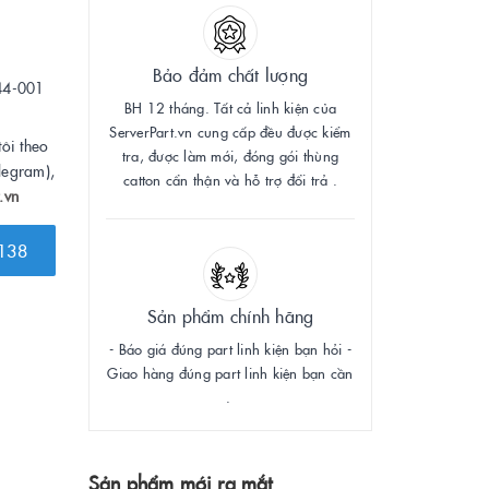
Bảo đảm chất lượng
44-001
BH 12 tháng. Tất cả linh kiện của
ServerPart.vn cung cấp đều được kiểm
tôi theo
tra, được làm mới, đóng gói thùng
legram),
catton cẩn thận và hỗ trợ đổi trả .
.vn
138
Sản phẩm chính hãng
- Báo giá đúng part linh kiện bạn hỏi -
Giao hàng đúng part linh kiện bạn cần
.
Sản phẩm mới ra mắt