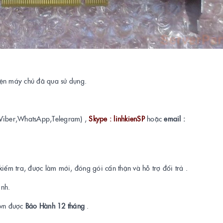
kiện máy chủ đã qua sử dụng.
Viber,WhatsApp,Telegram) ,
Skype : linhkienSP
hoặc
email :
kiểm tra, được làm mới, đóng gói cẩn thận và hỗ trợ đổi trả .
ành.
t.vn được
Bảo Hành 12 tháng
.