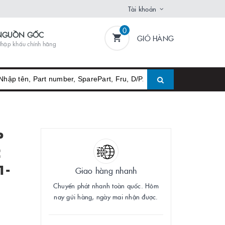
Tài khoản
0
NGUỒN GỐC
GIỎ HÀNG
hập khẩu chính hãng
P
C
1-
Giao hàng nhanh
Chuyển phát nhanh toàn quốc. Hôm
nay gửi hàng, ngày mai nhận được.