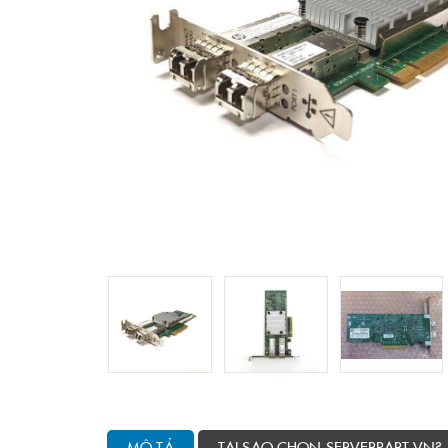
MÔ TẢ
TẠI SAO CHỌN SERVERPART.VN?