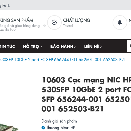
 Part.
ĐÚNG SẢN PHẨM
CHẤT LƯỢNG
áo giá và giao hàng đúng linh
Tested
N
iện đã báo
TIN TỨC
HỖ TRỢ
BẢO HÀNH
LIÊN HỆ
530SFP 10GbE 2 port FC SFP 656244-001 652501-001 652503-B21
10603 Cạc mạng NIC H
530SFP 10GbE 2 port F
SFP 656244-001 65250
001 652503-B21
Đánh giá sản phẩm
Thương hiệu:
HP