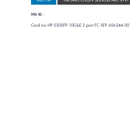
Mô tả :
Card nic HP 530SFP 10GbE 2 port FC SFP 656244-0