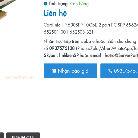
Tình trạng:
Còn hàng
Liên hệ
Card nic HP 530SFP 10GbE 2 port FC SFP 6562
652501-001 652503-B21
Nhắn trực tiếp trên website hoặc nhắn cho chúng 
số
0937575138
(Phone,Zalo,Viber,WhatsApp,Te
Skype : linhkienSP
hoặc
email :
hotro@ServerPart
Nhận báo giá
093.7575.
ĐÁNH GIÁ