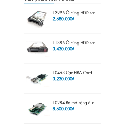
13995 Ổ cứng HDD sas IBM 300gb 10k 2.5" 6G fru 44W2265 opt 44W2264 pn 44W2268 ST9300503SS
2.680.000₫
11385 Ổ cứng HDD sas HP 600gb 10k 2.5" sp 653957-001 pn 619286-003 pn 641552-003 pn 689287-003 652583-B21
3.430.000₫
10463 Cạc HBA Card FC IBM Emulex LPE12002 8Gb 2 port FC SFP fru 42D0500 pn 42D0496 opt 42D0494 LPE12002
3.230.000₫
10284 Bộ mở rộng ổ cứng IBM Lenovo x3650 m4 69Y5319 8x 2.5" HS HDD Assembly Kit with Expander
8.600.000₫