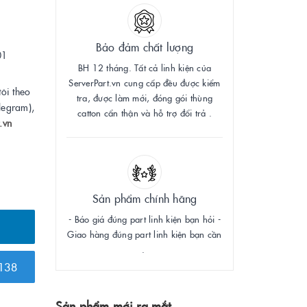
Bảo đảm chất lượng
01
BH 12 tháng. Tất cả linh kiện của
ServerPart.vn cung cấp đều được kiểm
tôi theo
tra, được làm mới, đóng gói thùng
legram),
catton cẩn thận và hỗ trợ đổi trả .
.vn
Sản phẩm chính hãng
- Báo giá đúng part linh kiện bạn hỏi -
Giao hàng đúng part linh kiện bạn cần
.
138
Sản phẩm mới ra mắt