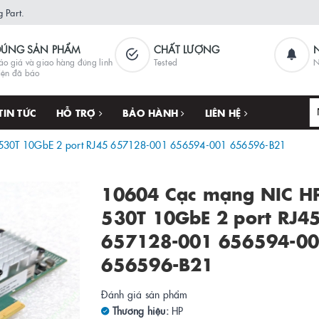
 Part.
ĐÚNG SẢN PHẨM
CHẤT LƯỢNG
áo giá và giao hàng đúng linh
Tested
N
iện đã báo
TIN TỨC
HỖ TRỢ
BẢO HÀNH
LIÊN HỆ
530T 10GbE 2 port RJ45 657128-001 656594-001 656596-B21
10604 Cạc mạng NIC H
530T 10GbE 2 port RJ4
657128-001 656594-0
656596-B21
Đánh giá sản phẩm
Thương hiệu:
HP