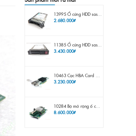
13995 Ổ cứng HDD sas IBM 300gb 10k 2.5" 6G fru 44W2265 opt 44W2264 pn 44W2268 ST9300503SS
2.680.000₫
11385 Ổ cứng HDD sas HP 600gb 10k 2.5" sp 653957-001 pn 619286-003 pn 641552-003 pn 689287-003 652583-B21
3.430.000₫
10463 Cạc HBA Card FC IBM Emulex LPE12002 8Gb 2 port FC SFP fru 42D0500 pn 42D0496 opt 42D0494 LPE12002
3.230.000₫
10284 Bộ mở rộng ổ cứng IBM Lenovo x3650 m4 69Y5319 8x 2.5" HS HDD Assembly Kit with Expander
8.600.000₫