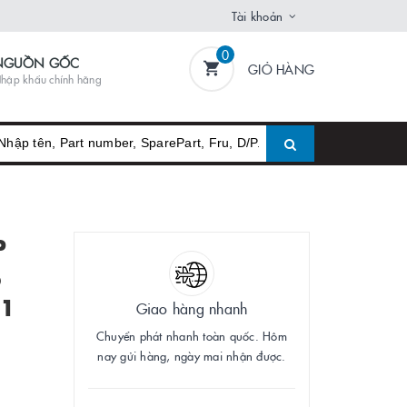
Tài khoản
0
NGUỒN GỐC
GIỎ HÀNG
hập khẩu chính hãng
P
5
01
Giao hàng nhanh
Chuyển phát nhanh toàn quốc. Hôm
nay gửi hàng, ngày mai nhận được.