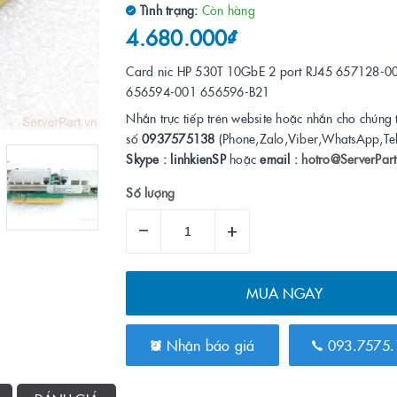
Tình trạng:
Còn hàng
4.680.000₫
Card nic HP 530T 10GbE 2 port RJ45 657128-0
656594-001 656596-B21
Nhắn trực tiếp trên website hoặc nhắn cho chúng 
số
0937575138
(Phone,Zalo,Viber,WhatsApp,Te
Skype : linhkienSP
hoặc
email :
hotro@ServerPart
Số lượng
–
+
MUA NGAY
Nhận báo giá
093.7575.