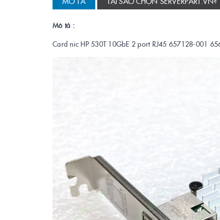
MÔ TẢ
TẠI SAO CHỌN SERVERPART.VN?
Mô tả :
Card nic HP 530T 10GbE 2 port RJ45 657128-001 6