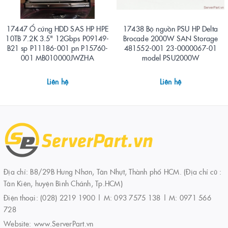
17447 Ổ cứng HDD SAS HP HPE
17438 Bộ nguồn PSU HP Delta
10TB 7.2K 3.5" 12Gbps P09149-
Brocade 2000W SAN Storage
B21 sp P11186-001 pn P15760-
481552-001 23-0000067-01
001 MB010000JWZHA
model PSU2000W
Liên hệ
Liên hệ
Địa chỉ: B8/29B Hưng Nhơn, Tân Nhựt, Thành phố HCM. (Địa chỉ cũ :
Tân Kiên, huyện Bình Chánh, Tp.HCM)
Điện thoại:
(028) 2219 1900 | M: 093 7575 138 | M: 0971 566
728
Website:
www.ServerPart.vn