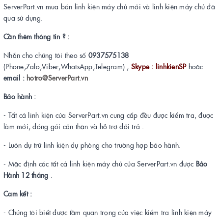
ServerPart.vn mua bán linh kiện máy chủ mới và linh kiện máy chủ đã
qua sử dụng.
Cần thêm thông tin ? :
Nhắn cho chúng tôi theo số
0937575138
(Phone,Zalo,Viber,WhatsApp,Telegram) ,
Skype : linhkienSP
hoặc
email :
hotro@ServerPart.vn
Bảo hành :
- Tất cả linh kiện của ServerPart.vn cung cấp đều được kiểm tra, được
làm mới, đóng gói cẩn thận và hỗ trợ đổi trả .
- Luôn dự trữ linh kiện dự phòng cho trường hợp bảo hành.
- Mặc định các tất cả linh kiện máy chủ của ServerPart.vn được
Bảo
Hành 12 tháng
.
Cam kết :
- Chúng tôi biết được tầm quan trọng của việc kiểm tra linh kiện máy