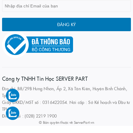
ĐĂNG KÝ
Công ty TNHH Tin Học SERVER PART
Địa chỉ: B8/29B Hưng Nhơn, Ấp 2, Xã Tân Kiên, Huyện Bình Chánh,
Tp.HCM
Giấy ĐKKD/MST số : 0316422054. Nơi cấp : Sở Kế hoạch và Đầu tư
TPHCM
Điện thoại : (028) 2219 1900
© Bản quyền thuộc về
ServerPart.vn