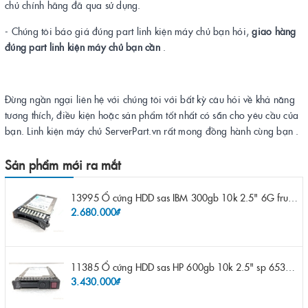
chủ chính hãng đã qua sử dụng.
- Chúng tôi báo giá đúng part linh kiện máy chủ bạn hỏi,
giao hàng
đúng part linh kiện máy chủ bạn cần
.
Đừng ngần ngại liên hệ với chúng tôi với bất kỳ câu hỏi về khả năng
tương thích, điều kiện hoặc sản phẩm tốt nhất có sẵn cho yêu cầu của
bạn. Linh kiện máy chủ ServerPart.vn rất mong đồng hành cùng bạn .
Sản phẩm mới ra mắt
13995 Ổ cứng HDD sas IBM 300gb 10k 2.5" 6G fru 44W2265 opt 44W2264 pn 44W2268 ST9300503SS
2.680.000₫
11385 Ổ cứng HDD sas HP 600gb 10k 2.5" sp 653957-001 pn 619286-003 pn 641552-003 pn 689287-003 652583-B21
3.430.000₫