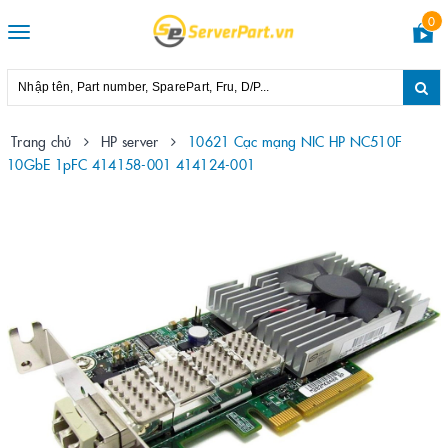
0
Toggle
navigation
Trang chủ
HP server
10621 Cạc mạng NIC HP NC510F
10GbE 1pFC 414158-001 414124-001