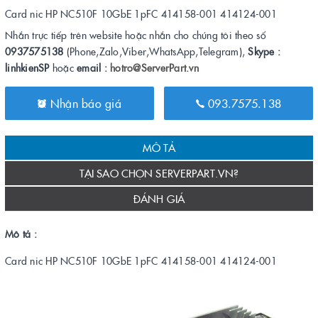
Card nic HP NC510F 10GbE 1pFC 414158-001 414124-001
Nhắn trực tiếp trên website hoặc nhắn cho chúng tôi theo số
0937575138
(Phone,Zalo,Viber,WhatsApp,Telegram),
Skype :
linhkienSP
hoặc
email :
hotro@ServerPart.vn
Nhận báo giá
093.7575.138
MÔ TẢ
TẠI SAO CHỌN SERVERPART.VN?
ĐÁNH GIÁ
Mô tả :
Card nic HP NC510F 10GbE 1pFC 414158-001 414124-001