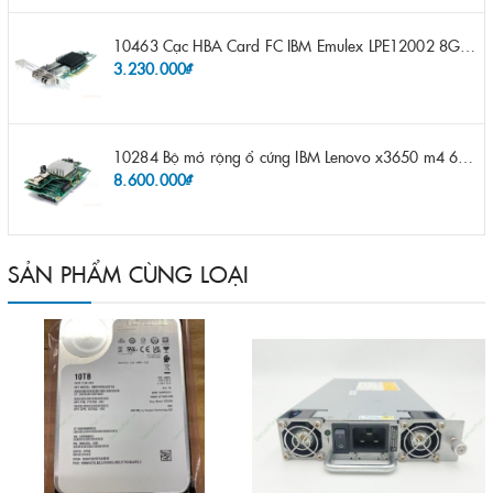
10463 Cạc HBA Card FC IBM Emulex LPE12002 8Gb 2 port FC SFP fru 42D0500 pn 42D0496 opt 42D0494 LPE12002
3.230.000₫
10284 Bộ mở rộng ổ cứng IBM Lenovo x3650 m4 69Y5319 8x 2.5" HS HDD Assembly Kit with Expander
8.600.000₫
SẢN PHẨM CÙNG LOẠI