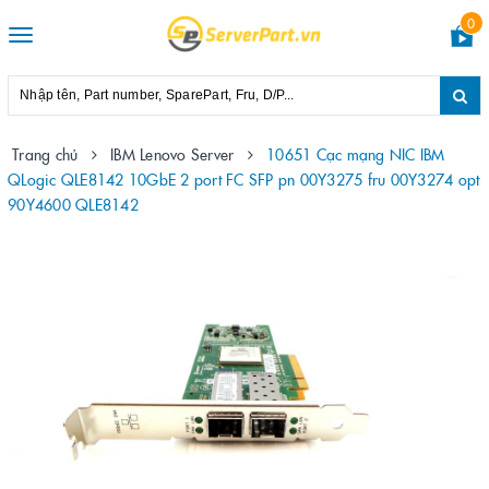
0
Toggle
navigation
Trang chủ
IBM Lenovo Server
10651 Cạc mạng NIC IBM
QLogic QLE8142 10GbE 2 port FC SFP pn 00Y3275 fru 00Y3274 opt
90Y4600 QLE8142