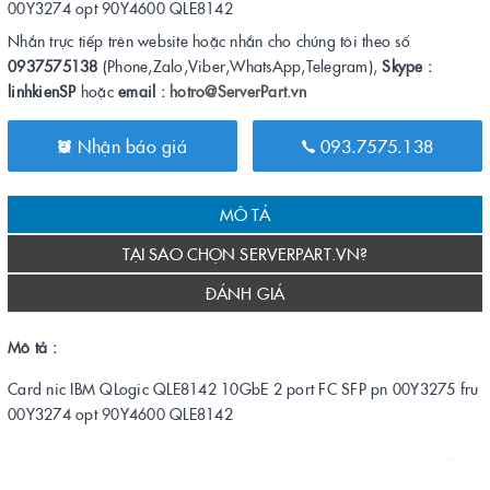
00Y3274 opt 90Y4600 QLE8142
Nhắn trực tiếp trên website hoặc nhắn cho chúng tôi theo số
0937575138
(Phone,Zalo,Viber,WhatsApp,Telegram),
Skype :
linhkienSP
hoặc
email :
hotro@ServerPart.vn
Nhận báo giá
093.7575.138
MÔ TẢ
TẠI SAO CHỌN SERVERPART.VN?
ĐÁNH GIÁ
Mô tả :
Card nic IBM QLogic QLE8142 10GbE 2 port FC SFP pn 00Y3275 fru
00Y3274 opt 90Y4600 QLE8142