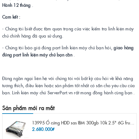
Hành 12 tháng
.
Cam kết :
- Chúng tôi biết được tầm quan trọng của việc kiểm tra linh kiện máy
chủ chính hãng đã qua sử dụng.
- Chúng tôi báo giá đúng part linh kiện máy chủ bạn hỏi,
giao hàng
đúng part linh kiện máy chủ bạn cần
.
Đừng ngần ngại liên hệ với chúng tôi với bất kỳ câu hỏi về khả năng
tương thích, điều kiện hoặc sản phẩm tốt nhất có sẵn cho yêu cầu của
bạn. Linh kiện máy chủ ServerPart.vn rất mong đồng hành cùng bạn .
Sản phẩm mới ra mắt
13995 Ổ cứng HDD sas IBM 300gb 10k 2.5" 6G fru 44W2265 opt 44W2264 pn 44W2268 ST9300503SS
2.680.000₫