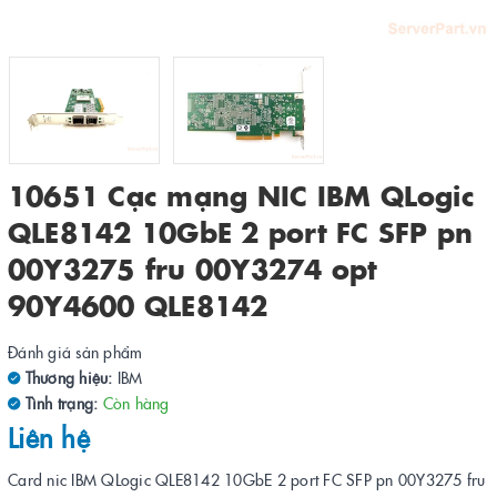
10651 Cạc mạng NIC IBM QLogic
QLE8142 10GbE 2 port FC SFP pn
00Y3275 fru 00Y3274 opt
90Y4600 QLE8142
Đánh giá sản phẩm
Thương hiệu:
IBM
Tình trạng:
Còn hàng
Liên hệ
Card nic IBM QLogic QLE8142 10GbE 2 port FC SFP pn 00Y3275 fru