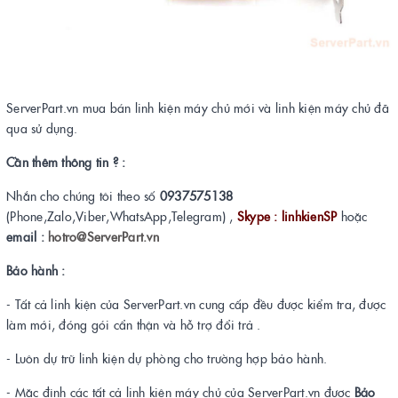
ServerPart.vn mua bán linh kiện máy chủ mới và linh kiện máy chủ đã
qua sử dụng.
Cần thêm thông tin ? :
Nhắn cho chúng tôi theo số
0937575138
(Phone,Zalo,Viber,WhatsApp,Telegram) ,
Skype : linhkienSP
hoặc
email :
hotro@ServerPart.vn
Bảo hành :
- Tất cả linh kiện của ServerPart.vn cung cấp đều được kiểm tra, được
làm mới, đóng gói cẩn thận và hỗ trợ đổi trả .
- Luôn dự trữ linh kiện dự phòng cho trường hợp bảo hành.
- Mặc định các tất cả linh kiện máy chủ của ServerPart.vn được
Bảo