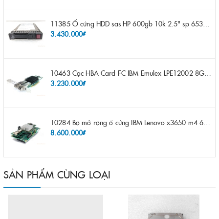
11385 Ổ cứng HDD sas HP 600gb 10k 2.5" sp 653957-001 pn 619286-003 pn 641552-003 pn 689287-003 652583-B21
3.430.000₫
10463 Cạc HBA Card FC IBM Emulex LPE12002 8Gb 2 port FC SFP fru 42D0500 pn 42D0496 opt 42D0494 LPE12002
3.230.000₫
10284 Bộ mở rộng ổ cứng IBM Lenovo x3650 m4 69Y5319 8x 2.5" HS HDD Assembly Kit with Expander
8.600.000₫
SẢN PHẨM CÙNG LOẠI