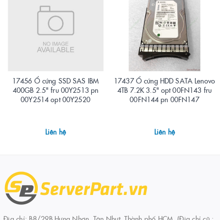
17456 Ổ cứng SSD SAS IBM
17437 Ổ cứng HDD SATA Lenovo
400GB 2.5" fru 00Y2513 pn
4TB 7.2K 3.5" opt 00FN143 fru
00Y2514 opt 00Y2520
00FN144 pn 00FN147
Liên hệ
Liên hệ
Địa chỉ: B8/29B Hưng Nhơn, Tân Nhựt, Thành phố HCM. (Địa chỉ cũ :