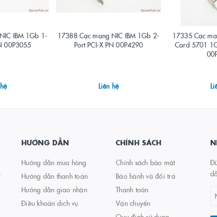
NIC IBM 1Gb 1-
17388 Cạc mạng NIC IBM 1Gb 2-
17335 Cạc mạn
PN 00P3055
Port PCI-X PN 00P4290
Card 5701 1G
00
 hệ
Liên hệ
Li
HƯỚNG DẪN
CHÍNH SÁCH
N
Hướng dẫn mua hàng
Chính sách bảo mật
Đừ
.
d
Hướng dẫn thanh toán
Bảo hành và đổi trả
Hướng dẫn giao nhận
Thanh toán
Điều khoản dịch vụ
Vận chuyển
Quy định sử dụng