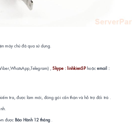
kiện máy chủ đã qua sử dụng.
Viber,WhatsApp,Telegram) ,
Skype : linhkienSP
hoặc
email :
kiểm tra, được làm mới, đóng gói cẩn thận và hỗ trợ đổi trả .
ành.
t.vn được
Bảo Hành 12 tháng
.