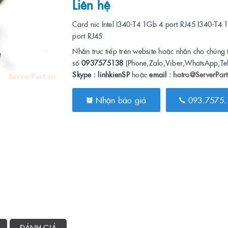
Liên hệ
Card nic Intel I340-T4 1Gb 4 port RJ45 I340-T4 
port RJ45
Nhắn trực tiếp trên website hoặc nhắn cho chúng 
số
0937575138
(Phone,Zalo,Viber,WhatsApp,Te
Skype : linhkienSP
hoặc
email :
hotro@ServerPart
Nhận báo giá
093.7575.
ĐÁNH GIÁ