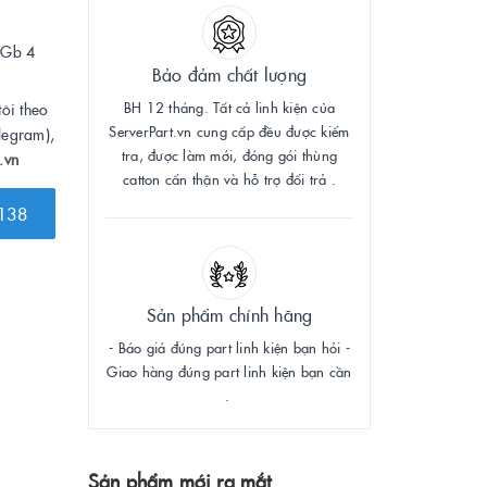
1Gb 4
Bảo đảm chất lượng
BH 12 tháng. Tất cả linh kiện của
tôi theo
ServerPart.vn cung cấp đều được kiểm
legram),
tra, được làm mới, đóng gói thùng
.vn
catton cẩn thận và hỗ trợ đổi trả .
138
Sản phẩm chính hãng
- Báo giá đúng part linh kiện bạn hỏi -
Giao hàng đúng part linh kiện bạn cần
.
Sản phẩm mới ra mắt