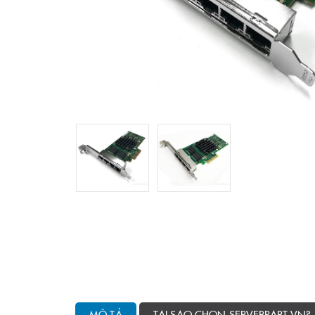
MÔ TẢ
TẠI SAO CHỌN SERVERPART.VN?