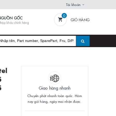
Tài khoản
0
NGUỒN GỐC
GIỎ HÀNG
hập khẩu chính hãng
tel
5
5
Giao hàng nhanh
Chuyển phát nhanh toàn quốc. Hôm
nay gửi hàng, ngày mai nhận được.