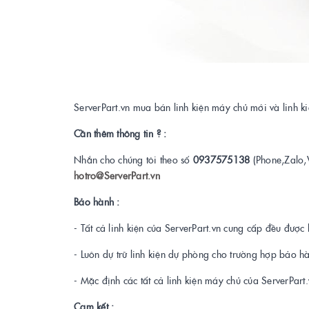
ServerPart.vn mua bán linh kiện máy chủ mới và linh 
Cần thêm thông tin ? :
Nhắn cho chúng tôi theo số
0937575138
(Phone,Zalo,
hotro@ServerPart.vn
Bảo hành :
- Tất cả linh kiện của ServerPart.vn cung cấp đều được 
- Luôn dự trữ linh kiện dự phòng cho trường hợp bảo h
- Mặc định các tất cả linh kiện máy chủ của ServerPar
Cam kết :