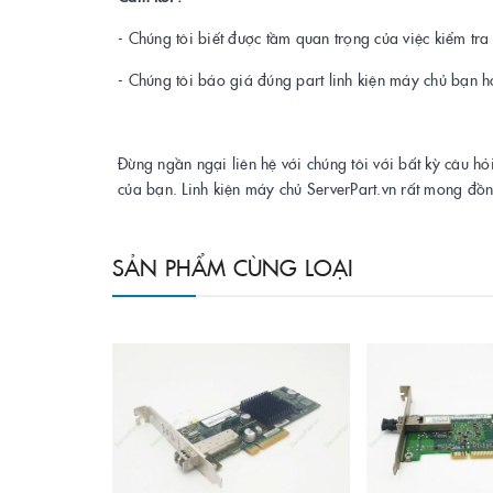
- Chúng tôi biết được tầm quan trọng của việc kiểm tr
- Chúng tôi báo giá đúng part linh kiện máy chủ bạn h
Đừng ngần ngại liên hệ với chúng tôi với bất kỳ câu hỏ
của bạn. Linh kiện máy chủ ServerPart.vn rất mong đồ
SẢN PHẨM CÙNG LOẠI