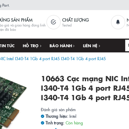
 Part.
ĐÚNG SẢN PHẨM
CHẤT LƯỢNG
áo giá và giao hàng đúng linh
Tested
N
iện đã báo
TIN TỨC
HỖ TRỢ
BẢO HÀNH
LIÊN HỆ
C Intel I340-T4 1Gb 4 port RJ45 I340-T4 1Gb 4 port RJ45
10663 Cạc mạng NIC In
I340-T4 1Gb 4 port RJ4
I340-T4 1Gb 4 port RJ4
Đánh giá sản phẩm
Thương hiệu:
Intel
Tình trạng:
Còn hàng