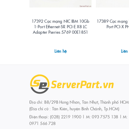
17392 Cạc mạng NIC IBM 10Gb
17389 Cạc mạng 
1-Port Ethernet-SR PCI-E X8 LC
Port PCI-X 
Adapter Pseries 5769 00E1851
Liên hệ
Liên
Địa chỉ: B8/29B Hưng Nhơn, Tân Nhựt, Thành phố HCM
(Địa chỉ cũ : Tân Kiên, huyện Bình Chánh, Tp.HCM)
Điện thoại:
(028) 2219 1900 | M: 093 7575 138 | M:
0971 566 728