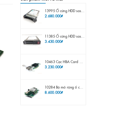
13995 Ổ cứng HDD sas IBM 300gb 10k 2.5" 6G fru 44W2265 opt 44W2264 pn 44W2268 ST9300503SS
2.680.000₫
11385 Ổ cứng HDD sas HP 600gb 10k 2.5" sp 653957-001 pn 619286-003 pn 641552-003 pn 689287-003 652583-B21
3.430.000₫
10463 Cạc HBA Card FC IBM Emulex LPE12002 8Gb 2 port FC SFP fru 42D0500 pn 42D0496 opt 42D0494 LPE12002
3.230.000₫
10284 Bộ mở rộng ổ cứng IBM Lenovo x3650 m4 69Y5319 8x 2.5" HS HDD Assembly Kit with Expander
8.600.000₫