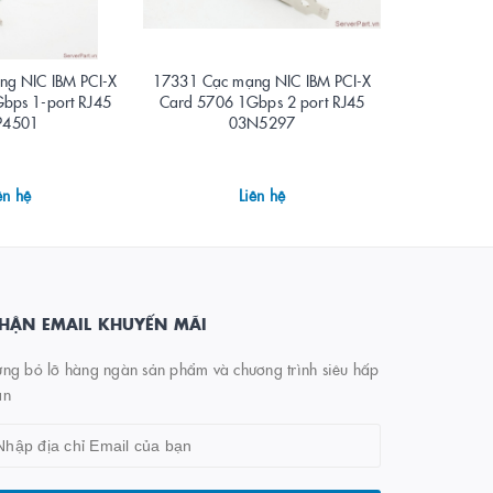
g NIC IBM PCI-X
17331 Cạc mạng NIC IBM PCI-X
17329 Cạc 
bps 1-port RJ45
Card 5706 1Gbps 2 port RJ45
PCI-X 1Gbps
P4501
03N5297
ên hệ
Liên hệ
HẬN EMAIL KHUYẾN MÃI
ng bỏ lỡ hàng ngàn sản phẩm và chương trình siêu hấp
ẫn