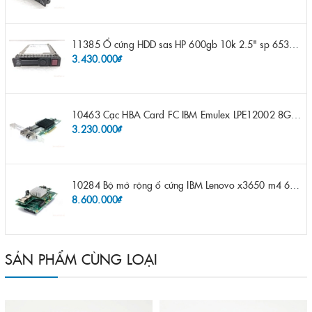
11385 Ổ cứng HDD sas HP 600gb 10k 2.5" sp 653957-001 pn 619286-003 pn 641552-003 pn 689287-003 652583-B21
3.430.000₫
10463 Cạc HBA Card FC IBM Emulex LPE12002 8Gb 2 port FC SFP fru 42D0500 pn 42D0496 opt 42D0494 LPE12002
3.230.000₫
10284 Bộ mở rộng ổ cứng IBM Lenovo x3650 m4 69Y5319 8x 2.5" HS HDD Assembly Kit with Expander
8.600.000₫
SẢN PHẨM CÙNG LOẠI