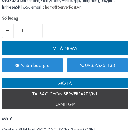
0937575138
(Phone,Zalo,Viber,WhatsApp,Telegram),
Skype :
linhkienSP
hoặc
email :
hotro@ServerPart.vn
Số lượng
–
+
MUA NGAY
Nhận báo giá
093.7575.138
MÔ TẢ
TẠI SAO CHỌN SERVERPART.VN?
ĐÁNH GIÁ
Mô tả :
Card nic SUN Intel X520-DA2 10GbE 2 port FC SFP