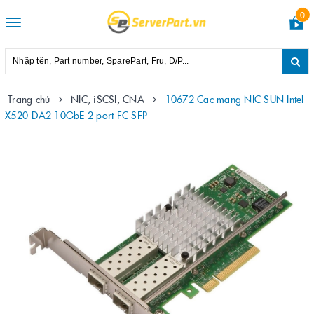
0
Toggle
navigation
Trang chủ
NIC, iSCSI, CNA
10672 Cạc mạng NIC SUN Intel
X520-DA2 10GbE 2 port FC SFP