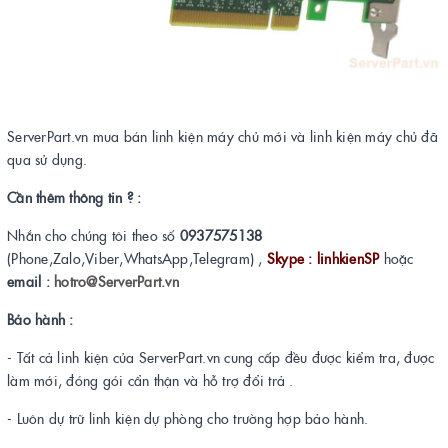
ServerPart.vn mua bán linh kiện máy chủ mới và linh kiện máy chủ đã
qua sử dụng.
Cần thêm thông tin ? :
Nhắn cho chúng tôi theo số
0937575138
(Phone,Zalo,Viber,WhatsApp,Telegram) ,
Skype : linhkienSP
hoặc
email :
hotro@ServerPart.vn
Bảo hành :
- Tất cả linh kiện của ServerPart.vn cung cấp đều được kiểm tra, được
làm mới, đóng gói cẩn thận và hỗ trợ đổi trả .
- Luôn dự trữ linh kiện dự phòng cho trường hợp bảo hành.