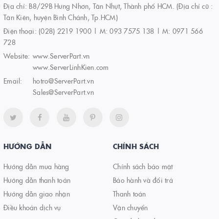
Địa chỉ: B8/29B Hưng Nhơn, Tân Nhựt, Thành phố HCM. (Địa chỉ cũ :
Tân Kiên, huyện Bình Chánh, Tp.HCM)
Điện thoại:
(028) 2219 1900 | M: 093 7575 138 | M: 0971 566
728
Website:
www.ServerPart.vn
www.ServerLinhKien.com
Email:
hotro@ServerPart.vn
Sales@ServerPart.vn
HƯỚNG DẪN
CHÍNH SÁCH
Hướng dẫn mua hàng
Chính sách bảo mật
Hướng dẫn thanh toán
Bảo hành và đổi trả
Hướng dẫn giao nhận
Thanh toán
Điều khoản dịch vụ
Vận chuyển