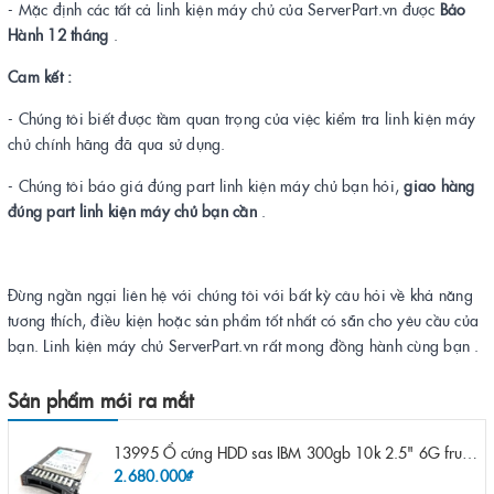
- Mặc định các tất cả linh kiện máy chủ của ServerPart.vn được
Bảo
Hành 12 tháng
.
Cam kết :
- Chúng tôi biết được tầm quan trọng của việc kiểm tra linh kiện máy
chủ chính hãng đã qua sử dụng.
- Chúng tôi báo giá đúng part linh kiện máy chủ bạn hỏi,
giao hàng
đúng part linh kiện máy chủ bạn cần
.
Đừng ngần ngại liên hệ với chúng tôi với bất kỳ câu hỏi về khả năng
tương thích, điều kiện hoặc sản phẩm tốt nhất có sẵn cho yêu cầu của
bạn. Linh kiện máy chủ ServerPart.vn rất mong đồng hành cùng bạn .
Sản phẩm mới ra mắt
13995 Ổ cứng HDD sas IBM 300gb 10k 2.5" 6G fru 44W2265 opt 44W2264 pn 44W2268 ST9300503SS
2.680.000₫