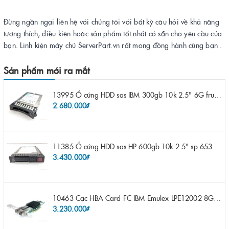
Đừng ngần ngại liên hệ với chúng tôi với bất kỳ câu hỏi về khả năng
tương thích, điều kiện hoặc sản phẩm tốt nhất có sẵn cho yêu cầu của
bạn. Linh kiện máy chủ ServerPart.vn rất mong đồng hành cùng bạn .
Sản phẩm mới ra mắt
13995 Ổ cứng HDD sas IBM 300gb 10k 2.5" 6G fru 44W2265 opt 44W2264 pn 44W2268 ST9300503SS
2.680.000₫
11385 Ổ cứng HDD sas HP 600gb 10k 2.5" sp 653957-001 pn 619286-003 pn 641552-003 pn 689287-003 652583-B21
3.430.000₫
10463 Cạc HBA Card FC IBM Emulex LPE12002 8Gb 2 port FC SFP fru 42D0500 pn 42D0496 opt 42D0494 LPE12002
3.230.000₫