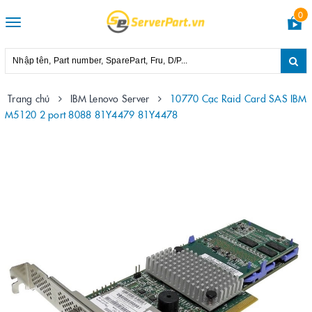
0
Toggle
navigation
Trang chủ
IBM Lenovo Server
10770 Cạc Raid Card SAS IBM
M5120 2 port 8088 81Y4479 81Y4478