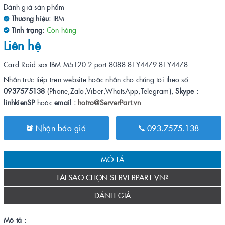
Đánh giá sản phẩm
Thương hiệu:
IBM
Tình trạng:
Còn hàng
Liên hệ
Card Raid sas IBM M5120 2 port 8088 81Y4479 81Y4478
Nhắn trực tiếp trên website hoặc nhắn cho chúng tôi theo số
0937575138
(Phone,Zalo,Viber,WhatsApp,Telegram),
Skype :
linhkienSP
hoặc
email :
hotro@ServerPart.vn
Nhận báo giá
093.7575.138
MÔ TẢ
TẠI SAO CHỌN SERVERPART.VN?
ĐÁNH GIÁ
Mô tả :