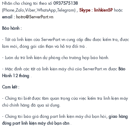
Nhắn cho chúng tôi theo số
0937575138
(Phone,Zalo,Viber,WhatsApp,Telegram) ,
Skype : linhkienSP
hoặc
email :
hotro@ServerPart.vn
Bảo hành :
- Tất cả linh kiện của ServerPart.vn cung cấp đều được kiểm tra, được
làm mới, đóng gói cẩn thận và hỗ trợ đổi trả .
- Luôn dự trữ linh kiện dự phòng cho trường hợp bảo hành.
- Mặc định các tất cả linh kiện máy chủ của ServerPart.vn được
Bảo
Hành 12 tháng
.
Cam kết :
- Chúng tôi biết được tầm quan trọng của việc kiểm tra linh kiện máy
chủ chính hãng đã qua sử dụng.
- Chúng tôi báo giá đúng part linh kiện máy chủ bạn hỏi,
giao hàng
đúng part linh kiện máy chủ bạn cần
.