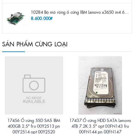
10284 Bộ mở rộng ổ cứng IBM Lenovo x3650 m4 69Y5319 8x 2.5" HS HDD Assembly Kit with Expander
8.600.000₫
SẢN PHẨM CÙNG LOẠI
17456 Ổ cứng SSD SAS IBM
17437 Ổ cứng HDD SATA Lenovo
400GB 2.5" fru 00Y2513 pn
4TB 7.2K 3.5" opt 00FN143 fru
00Y2514 opt 00Y2520
00FN144 pn 00FN147