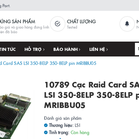
 Part.
ĐÚNG SẢN PHẨM
CHẤT LƯỢNG
áo giá và giao hàng đúng linh
Tested
N
iện đã báo
TIN TỨC
HỖ TRỢ
BẢO HÀNH
LIÊN HỆ
d Card SAS LSI 350-8ELP 350-8ELP pin MRIBBU05
10789 Cạc Raid Card S
LSI 350-8ELP 350-8ELP 
MRIBBU05
Đánh giá sản phẩm
Thương hiệu:
LSI
Tình trạng:
Còn hàng