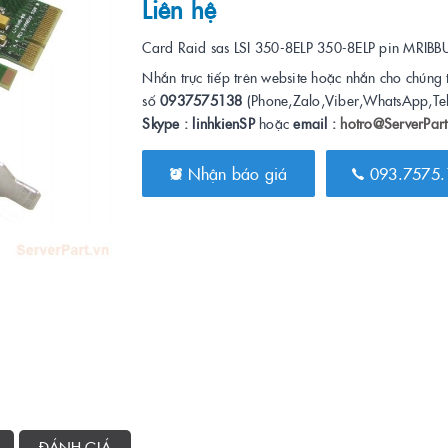
Liên hệ
Card Raid sas LSI 350-8ELP 350-8ELP pin MRIBB
Nhắn trực tiếp trên website hoặc nhắn cho chúng 
số
0937575138
(Phone,Zalo,Viber,WhatsApp,Te
Skype : linhkienSP
hoặc
email :
hotro@ServerPart
Nhận báo giá
093.7575.
ĐÁNH GIÁ