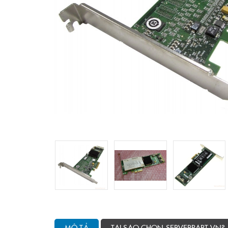
MÔ TẢ
TẠI SAO CHỌN SERVERPART.VN?