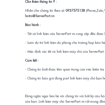
Cần thêm thông tin ? :
Nhắn cho chúng tôi theo số
0937575138
(Phone,Zalo,
hotro@ServerPart.vn
Bảo hành :
- Tất cả linh kiện của ServerPart.vn cung cấp đều được 
- Luôn dự trữ linh kiện dự phòng cho trường hợp bảo h
- Mặc định các tất cả linh kiện máy chủ của ServerPar
Cam kết :
- Chúng tôi biết được tầm quan trọng của việc kiểm tr
- Chúng tôi báo giá đúng part linh kiện máy chủ bạn h
Đừng ngần ngại liên hệ với chúng tôi với bất kỳ câu hỏ
của bạn. Linh kiện máy chủ ServerPart.vn rất mong đồ