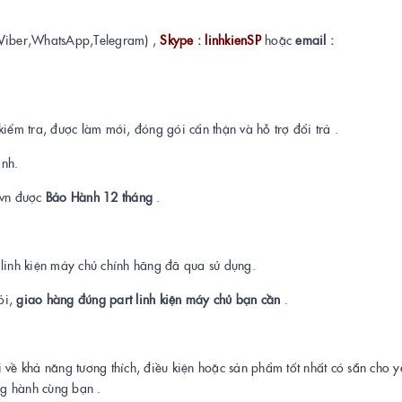
Viber,WhatsApp,Telegram) ,
Skype : linhkienSP
hoặc
email :
kiểm tra, được làm mới, đóng gói cẩn thận và hỗ trợ đổi trả .
ành.
t.vn được
Bảo Hành 12 tháng
.
a linh kiện máy chủ chính hãng đã qua sử dụng.
ỏi,
giao hàng đúng part linh kiện máy chủ bạn cần
.
i về khả năng tương thích, điều kiện hoặc sản phẩm tốt nhất có sẵn cho 
ng hành cùng bạn .