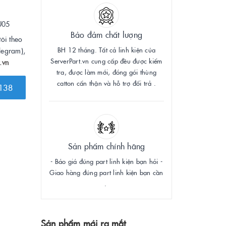
U05
Bảo đảm chất lượng
tôi theo
BH 12 tháng. Tất cả linh kiện của
legram),
ServerPart.vn cung cấp đều được kiểm
.vn
tra, được làm mới, đóng gói thùng
catton cẩn thận và hỗ trợ đổi trả .
138
Sản phẩm chính hãng
- Báo giá đúng part linh kiện bạn hỏi -
Giao hàng đúng part linh kiện bạn cần
.
Sản phẩm mới ra mắt