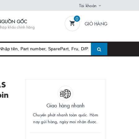
Tài khoản
0
NGUỒN GỐC
GIỎ HÀNG
hập khẩu chính hãng
AS
pin
Giao hàng nhanh
Chuyển phát nhanh toàn quốc. Hôm
nay gửi hàng, ngày mai nhận được.