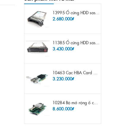
13995 Ổ cứng HDD sas IBM 300gb 10k 2.5" 6G fru 44W2265 opt 44W2264 pn 44W2268 ST9300503SS
2.680.000₫
11385 Ổ cứng HDD sas HP 600gb 10k 2.5" sp 653957-001 pn 619286-003 pn 641552-003 pn 689287-003 652583-B21
3.430.000₫
10463 Cạc HBA Card FC IBM Emulex LPE12002 8Gb 2 port FC SFP fru 42D0500 pn 42D0496 opt 42D0494 LPE12002
3.230.000₫
10284 Bộ mở rộng ổ cứng IBM Lenovo x3650 m4 69Y5319 8x 2.5" HS HDD Assembly Kit with Expander
8.600.000₫