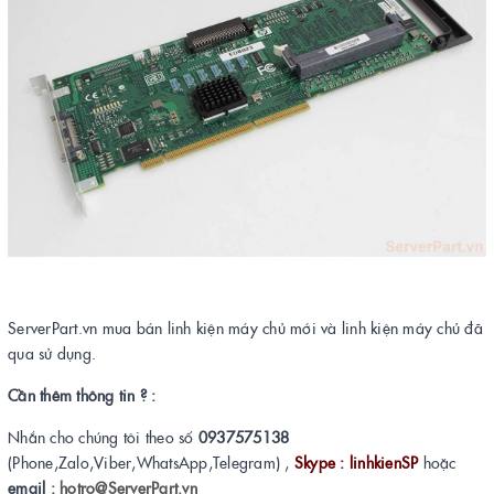
ServerPart.vn mua bán linh kiện máy chủ mới và linh kiện máy chủ đã
qua sử dụng.
Cần thêm thông tin ? :
Nhắn cho chúng tôi theo số
0937575138
(Phone,Zalo,Viber,WhatsApp,Telegram) ,
Skype : linhkienSP
hoặc
email :
hotro@ServerPart.vn