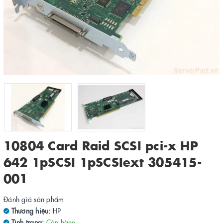
10804 Card Raid SCSI pci-x HP
642 1pSCSI 1pSCSIext 305415-
001
Đánh giá sản phẩm
Thương hiệu:
HP
Tình trạng:
Còn hàng