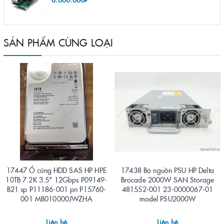
SẢN PHẨM CÙNG LOẠI
17447 Ổ cứng HDD SAS HP HPE
17438 Bộ nguồn PSU HP Delta
10TB 7.2K 3.5" 12Gbps P09149-
Brocade 2000W SAN Storage
B21 sp P11186-001 pn P15760-
481552-001 23-0000067-01
001 MB010000JWZHA
model PSU2000W
Liên hệ
Liên hệ