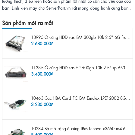
tương thích, điều kiện hoặc sản phẩm tốt nhất có sẵn cho yêu cầu của
bạn. Linh kiện máy chủ ServerPart.vn rất mong đồng hành cùng bạn .
Sản phẩm mới ra mắt
13995 Ổ cứng HDD sas IBM 300gb 10k 2.5" 6G fru 44W2265 opt 44W2264 pn 44W2268 ST9300503SS
2.680.000₫
11385 Ổ cứng HDD sas HP 600gb 10k 2.5" sp 653957-001 pn 619286-003 pn 641552-003 pn 689287-003 652583-B21
3.430.000₫
10463 Cạc HBA Card FC IBM Emulex LPE12002 8Gb 2 port FC SFP fru 42D0500 pn 42D0496 opt 42D0494 LPE12002
3.230.000₫
10284 Bộ mở rộng ổ cứng IBM Lenovo x3650 m4 69Y5319 8x 2.5" HS HDD Assembly Kit with Expander
8.600.000₫