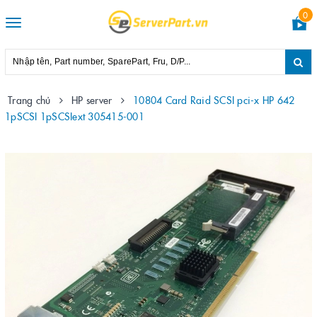
0
Toggle
navigation
Trang chủ
HP server
10804 Card Raid SCSI pci-x HP 642
1pSCSI 1pSCSIext 305415-001