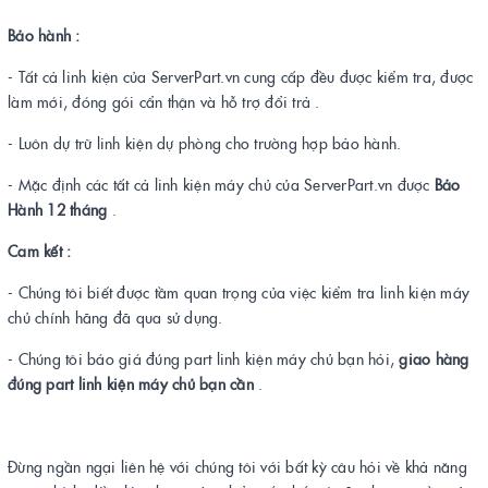
Bảo hành :
- Tất cả linh kiện của ServerPart.vn cung cấp đều được kiểm tra, được
làm mới, đóng gói cẩn thận và hỗ trợ đổi trả .
- Luôn dự trữ linh kiện dự phòng cho trường hợp bảo hành.
- Mặc định các tất cả linh kiện máy chủ của ServerPart.vn được
Bảo
Hành 12 tháng
.
Cam kết :
- Chúng tôi biết được tầm quan trọng của việc kiểm tra linh kiện máy
chủ chính hãng đã qua sử dụng.
- Chúng tôi báo giá đúng part linh kiện máy chủ bạn hỏi,
giao hàng
đúng part linh kiện máy chủ bạn cần
.
Đừng ngần ngại liên hệ với chúng tôi với bất kỳ câu hỏi về khả năng