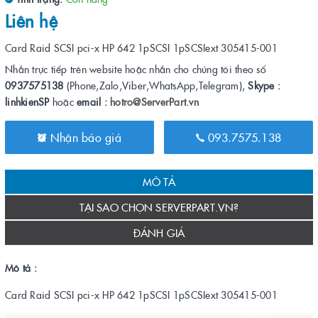
Liên hệ
Card Raid SCSI pci-x HP 642 1pSCSI 1pSCSIext 305415-001
Nhắn trực tiếp trên website hoặc nhắn cho chúng tôi theo số
0937575138
(Phone,Zalo,Viber,WhatsApp,Telegram),
Skype :
linhkienSP
hoặc
email :
hotro@ServerPart.vn
Nhận báo giá
093.7575.138
MÔ TẢ
TẠI SAO CHỌN SERVERPART.VN?
ĐÁNH GIÁ
Mô tả :
Card Raid SCSI pci-x HP 642 1pSCSI 1pSCSIext 305415-001