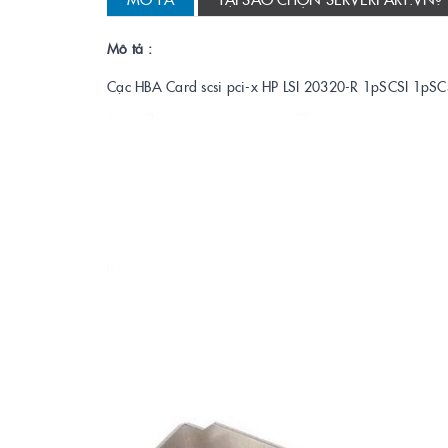
Mô tả :
Cạc HBA Card scsi pci-x HP LSI 20320-R 1pSCSI 1p