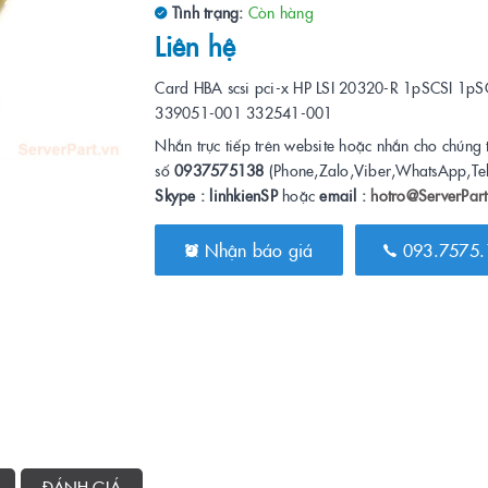
Tình trạng:
Còn hàng
Liên hệ
Card HBA scsi pci-x HP LSI 20320-R 1pSCSI 1pS
339051-001 332541-001
Nhắn trực tiếp trên website hoặc nhắn cho chúng 
số
0937575138
(Phone,Zalo,Viber,WhatsApp,Te
Skype : linhkienSP
hoặc
email :
hotro@ServerPart
Nhận báo giá
093.7575.
ĐÁNH GIÁ