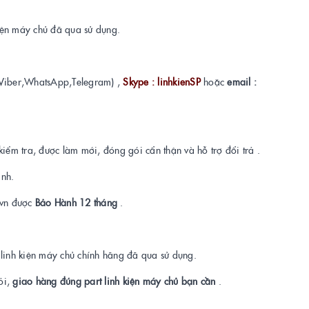
kiện máy chủ đã qua sử dụng.
Viber,WhatsApp,Telegram) ,
Skype : linhkienSP
hoặc
email :
kiểm tra, được làm mới, đóng gói cẩn thận và hỗ trợ đổi trả .
ành.
t.vn được
Bảo Hành 12 tháng
.
a linh kiện máy chủ chính hãng đã qua sử dụng.
ỏi,
giao hàng đúng part linh kiện máy chủ bạn cần
.