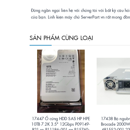
Đừng ngần ngại liên hệ với chúng tôi với bất kỳ câu hỏ
của bạn. Linh kiện máy chủ ServerPart.vn rất mong đồ
SẢN PHẨM CÙNG LOẠI
17447 Ổ cứng HDD SAS HP HPE
17438 Bộ nguồn
10TB 7.2K 3.5" 12Gbps P09149-
Brocade 2000W
B21 sp P11186-001 pn P15760-
481552-001 2