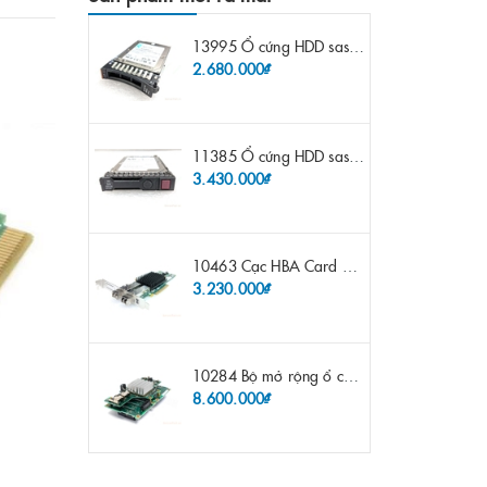
13995 Ổ cứng HDD sas IBM 300gb 10k 2.5" 6G fru 44W2265 opt 44W2264 pn 44W2268 ST9300503SS
2.680.000₫
11385 Ổ cứng HDD sas HP 600gb 10k 2.5" sp 653957-001 pn 619286-003 pn 641552-003 pn 689287-003 652583-B21
3.430.000₫
10463 Cạc HBA Card FC IBM Emulex LPE12002 8Gb 2 port FC SFP fru 42D0500 pn 42D0496 opt 42D0494 LPE12002
3.230.000₫
10284 Bộ mở rộng ổ cứng IBM Lenovo x3650 m4 69Y5319 8x 2.5" HS HDD Assembly Kit with Expander
8.600.000₫