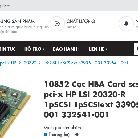
 Part.
ĐÚNG SẢN PHẨM
CHẤT LƯỢNG
áo giá và giao hàng đúng linh
Tested
N
iện đã báo
TIN TỨC
HỖ TRỢ
BẢO HÀNH
LIÊN HỆ
 pci-x HP LSI 20320-R 1pSCSI 1pSCSIext 339051-001 332541-001
10852 Cạc HBA Card scs
pci-x HP LSI 20320-R
1pSCSI 1pSCSIext 3390
001 332541-001
Đánh giá sản phẩm
Thương hiệu:
HP