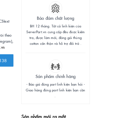
Bảo đảm chất lượng
CSIext
BH 12 tháng. Tất cả linh kiện của
ServerPart.vn cung cấp đều được kiểm
tôi theo
tra, được làm mới, đóng gói thùng
legram),
catton cẩn thận và hỗ trợ đổi trả .
.vn
138
Sản phẩm chính hãng
- Báo giá đúng part linh kiện bạn hỏi -
Giao hàng đúng part linh kiện bạn cần
.
Sản phẩm mới ra mắt