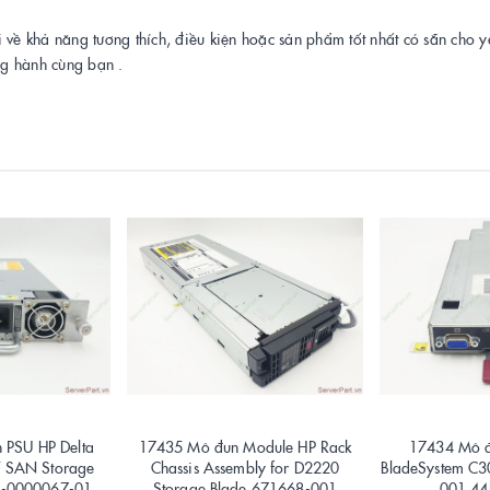
i về khả năng tương thích, điều kiện hoặc sản phẩm tốt nhất có sẵn cho 
ng hành cùng bạn .
 PSU HP Delta
17435 Mô đun Module HP Rack
17434 Mô đ
 SAN Storage
Chassis Assembly for D2220
BladeSystem C
3-0000067-01
Storage Blade 671668-001
001 44