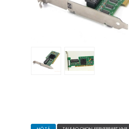
MÔ TẢ
TẠI SAO CHỌN SERVERPART.VN?