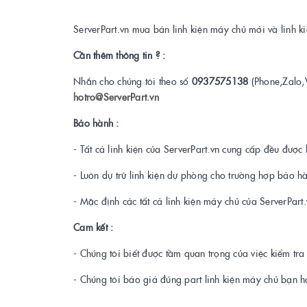
ServerPart.vn mua bán linh kiện máy chủ mới và linh 
Cần thêm thông tin ? :
Nhắn cho chúng tôi theo số
0937575138
(Phone,Zalo,
hotro@ServerPart.vn
Bảo hành :
- Tất cả linh kiện của ServerPart.vn cung cấp đều được 
- Luôn dự trữ linh kiện dự phòng cho trường hợp bảo h
- Mặc định các tất cả linh kiện máy chủ của ServerPar
Cam kết :
- Chúng tôi biết được tầm quan trọng của việc kiểm tr
- Chúng tôi báo giá đúng part linh kiện máy chủ bạn h