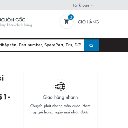
Tài khoản
0
NGUỒN GỐC
GIỎ HÀNG
hập khẩu chính hãng
i
51-
Giao hàng nhanh
Chuyển phát nhanh toàn quốc. Hôm
nay gửi hàng, ngày mai nhận được.