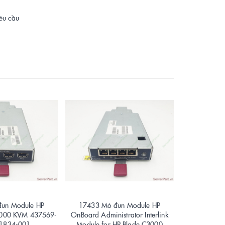
yêu cầu
un Module HP
17433 Mô đun Module HP
17432 Mô đu
3000 KVM 437569-
OnBoard Administrator Interlink
Connect Fle
1834-001
Module for HP Blade C3000
C Blades 6