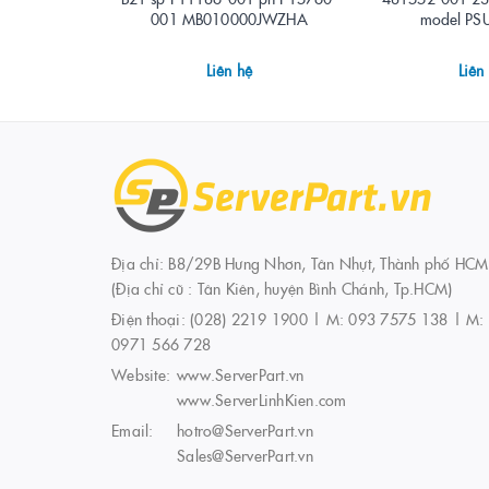
001 MB010000JWZHA
model P
Liên hệ
Liên
Địa chỉ: B8/29B Hưng Nhơn, Tân Nhựt, Thành phố HCM
(Địa chỉ cũ : Tân Kiên, huyện Bình Chánh, Tp.HCM)
Điện thoại:
(028) 2219 1900 | M: 093 7575 138 | M:
0971 566 728
Website:
www.ServerPart.vn
www.ServerLinhKien.com
Email:
hotro@ServerPart.vn
Sales@ServerPart.vn