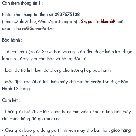
Cần thêm thông tin ? :
Nhắn cho chúng tôi theo số
0937575138
(Phone,Zalo,Viber,WhatsApp,Telegram) ,
Skype : linhkienSP
hoặc
email :
hotro@ServerPart.vn
Bảo hành :
- Tất cả linh kiện của ServerPart.vn cung cấp đều được kiểm tra, được
làm mới, đóng gói cẩn thận và hỗ trợ đổi trả .
- Luôn dự trữ linh kiện dự phòng cho trường hợp bảo hành.
- Mặc định các tất cả linh kiện máy chủ của ServerPart.vn được
Bảo
Hành 12 tháng
.
Cam kết :
- Chúng tôi biết được tầm quan trọng của việc kiểm tra linh kiện máy
chủ chính hãng đã qua sử dụng.
- Chúng tôi báo giá đúng part linh kiện máy chủ bạn hỏi,
giao hàng