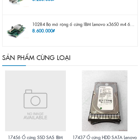
10284 Bộ mở rộng ổ cứng IBM Lenovo x3650 m4 69Y5319 8x 2.5" HS HDD Assembly Kit with Expander
8.600.000₫
SẢN PHẨM CÙNG LOẠI
17456 Ổ cứng SSD SAS IBM
17437 Ổ cứng HDD SATA Lenovo