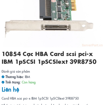
10854 Cạc HBA Card scsi pci-x
IBM 1pSCSI 1pSCSIext 39R8750
Đánh giá sản phẩm
Thương hiệu:
IBM
Tình trạng:
Còn hàng
Liên hệ
Card HBA scsi pci-x IBM 1pSCSI 1pSCSIext 39R8750