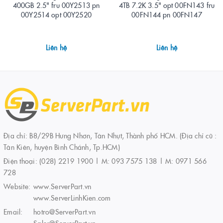
400GB 2.5" fru 00Y2513 pn
4TB 7.2K 3.5" opt 00FN143 fru
00Y2514 opt 00Y2520
00FN144 pn 00FN147
Liên hệ
Liên hệ
Địa chỉ: B8/29B Hưng Nhơn, Tân Nhựt, Thành phố HCM. (Địa chỉ cũ :
Tân Kiên, huyện Bình Chánh, Tp.HCM)
Điện thoại:
(028) 2219 1900 | M: 093 7575 138 | M: 0971 566
728
Website:
www.ServerPart.vn
www.ServerLinhKien.com
Email:
hotro@ServerPart.vn
Sales@ServerPart.vn