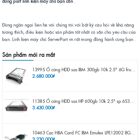
đúng part linh kiện máy chủ bạn cần
.
Đừng ngần ngại liên hệ với chúng tôi với bất kỳ câu hỏi về khả năng
tương thích, điều kiện hoặc sản phẩm tốt nhất có sẵn cho yêu cầu của
bạn. Linh kiện máy chủ ServerPart.vn rất mong đồng hành cùng bạn .
Sản phẩm mới ra mắt
13995 Ổ cứng HDD sas IBM 300gb 10k 2.5" 6G fru 44W2265 opt 44W2264 pn 44W2268 ST9300503SS
2.680.000₫
11385 Ổ cứng HDD sas HP 600gb 10k 2.5" sp 653957-001 pn 619286-003 pn 641552-003 pn 689287-003 652583-B21
3.430.000₫
10463 Cạc HBA Card FC IBM Emulex LPE12002 8Gb 2 port FC SFP fru 42D0500 pn 42D0496 opt 42D0494 LPE12002
3.230.000₫