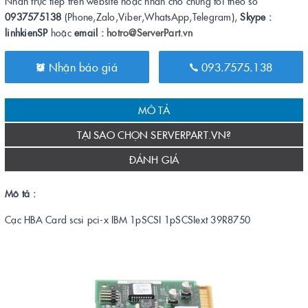
Nhắn trực tiếp trên website hoặc nhắn cho chúng tôi theo số
0937575138
(Phone,Zalo,Viber,WhatsApp,Telegram),
Skype :
linhkienSP
hoặc
email :
hotro@ServerPart.vn
Nhận báo giá
093.7575.138
MÔ TẢ
TẠI SAO CHỌN SERVERPART.VN?
ĐÁNH GIÁ
Mô tả :
Cạc HBA Card scsi pci-x IBM 1pSCSI 1pSCSIext 39R8750