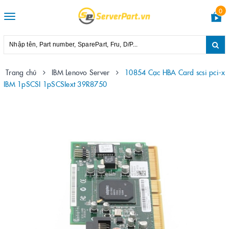
0
Toggle
navigation
Trang chủ
IBM Lenovo Server
10854 Cạc HBA Card scsi pci-x
IBM 1pSCSI 1pSCSIext 39R8750