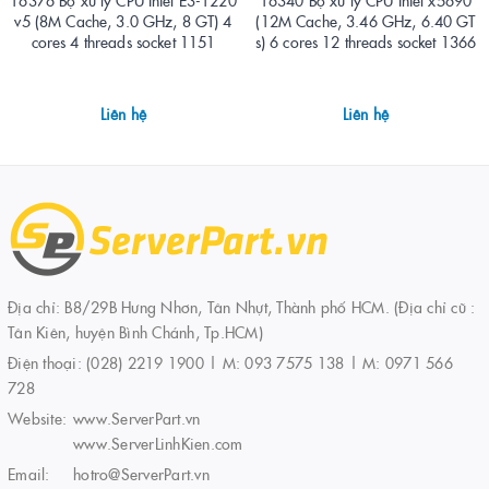
16376 Bộ xử lý CPU Intel E3-1220
16340 Bộ xử lý CPU Intel x5690
v5 (8M Cache, 3.0 GHz, 8 GT) 4
(12M Cache, 3.46 GHz, 6.40 GT
cores 4 threads socket 1151
s) 6 cores 12 threads socket 1366
Liên hệ
Liên hệ
Địa chỉ: B8/29B Hưng Nhơn, Tân Nhựt, Thành phố HCM. (Địa chỉ cũ :
Tân Kiên, huyện Bình Chánh, Tp.HCM)
Điện thoại:
(028) 2219 1900 | M: 093 7575 138 | M: 0971 566
728
Website:
www.ServerPart.vn
www.ServerLinhKien.com
Email:
hotro@ServerPart.vn