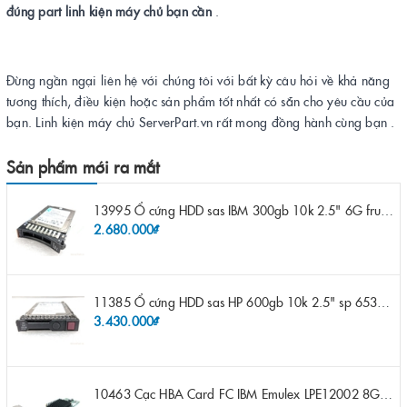
đúng part linh kiện máy chủ bạn cần
.
Đừng ngần ngại liên hệ với chúng tôi với bất kỳ câu hỏi về khả năng
tương thích, điều kiện hoặc sản phẩm tốt nhất có sẵn cho yêu cầu của
bạn. Linh kiện máy chủ ServerPart.vn rất mong đồng hành cùng bạn .
Sản phẩm mới ra mắt
13995 Ổ cứng HDD sas IBM 300gb 10k 2.5" 6G fru 44W2265 opt 44W2264 pn 44W2268 ST9300503SS
2.680.000₫
11385 Ổ cứng HDD sas HP 600gb 10k 2.5" sp 653957-001 pn 619286-003 pn 641552-003 pn 689287-003 652583-B21
3.430.000₫
10463 Cạc HBA Card FC IBM Emulex LPE12002 8Gb 2 port FC SFP fru 42D0500 pn 42D0496 opt 42D0494 LPE12002