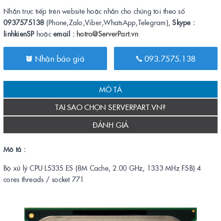
Nhắn trực tiếp trên website hoặc nhắn cho chúng tôi theo số
0937575138
(Phone,Zalo,Viber,WhatsApp,Telegram),
Skype :
linhkienSP
hoặc
email :
hotro@ServerPart.vn
Nhận báo giá
093.7575.138
MÔ TẢ
TẠI SAO CHỌN SERVERPART.VN?
ĐÁNH GIÁ
Mô tả :
Bộ xử lý CPU L5335 ES (8M Cache, 2.00 GHz, 1333 MHz FSB) 4
cores threads / socket 771