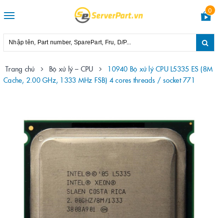
0
Toggle
navigation
Trang chủ
Bộ xử lý – CPU
10940 Bộ xử lý CPU L5335 ES (8M
Cache, 2.00 GHz, 1333 MHz FSB) 4 cores threads / socket 771