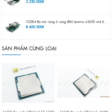
3.230.000₫
10284 Bộ mở rộng ổ cứng IBM Lenovo x3650 m4 69Y5319 8x 2.5" HS HDD Assembly Kit with Expander
8.600.000₫
SẢN PHẨM CÙNG LOẠI