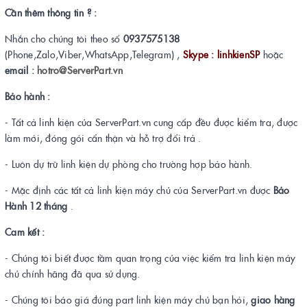
Cần thêm thông tin ? :
Nhắn cho chúng tôi theo số
0937575138
(Phone,Zalo,Viber,WhatsApp,Telegram) ,
Skype : linhkienSP
hoặc
email :
hotro@ServerPart.vn
Bảo hành :
- Tất cả linh kiện của ServerPart.vn cung cấp đều được kiểm tra, được
làm mới, đóng gói cẩn thận và hỗ trợ đổi trả .
- Luôn dự trữ linh kiện dự phòng cho trường hợp bảo hành.
- Mặc định các tất cả linh kiện máy chủ của ServerPart.vn được
Bảo
Hành 12 tháng
.
Cam kết :
- Chúng tôi biết được tầm quan trọng của việc kiểm tra linh kiện máy
chủ chính hãng đã qua sử dụng.
- Chúng tôi báo giá đúng part linh kiện máy chủ bạn hỏi,
giao hàng