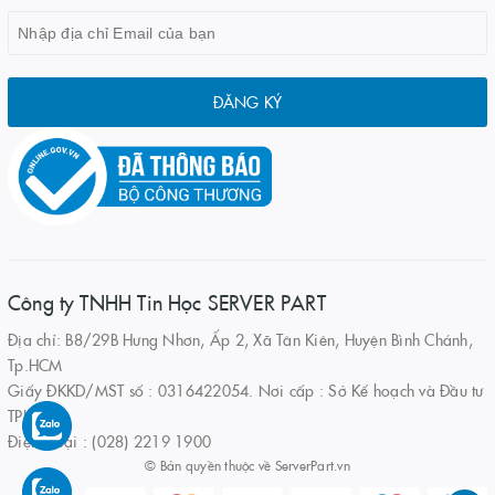
ĐĂNG KÝ
Công ty TNHH Tin Học SERVER PART
Địa chỉ: B8/29B Hưng Nhơn, Ấp 2, Xã Tân Kiên, Huyện Bình Chánh,
Tp.HCM
Giấy ĐKKD/MST số : 0316422054. Nơi cấp : Sở Kế hoạch và Đầu tư
TPHCM
Điện thoại : (028) 2219 1900
© Bản quyền thuộc về
ServerPart.vn