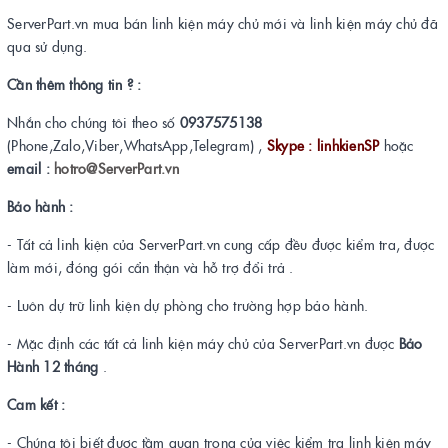
ServerPart.vn mua bán linh kiện máy chủ mới và linh kiện máy chủ đã
qua sử dụng.
Cần thêm thông tin ? :
Nhắn cho chúng tôi theo số
0937575138
(Phone,Zalo,Viber,WhatsApp,Telegram) ,
Skype : linhkienSP
hoặc
email :
hotro@ServerPart.vn
Bảo hành :
- Tất cả linh kiện của ServerPart.vn cung cấp đều được kiểm tra, được
làm mới, đóng gói cẩn thận và hỗ trợ đổi trả .
- Luôn dự trữ linh kiện dự phòng cho trường hợp bảo hành.
- Mặc định các tất cả linh kiện máy chủ của ServerPart.vn được
Bảo
Hành 12 tháng
.
Cam kết :
- Chúng tôi biết được tầm quan trọng của việc kiểm tra linh kiện máy