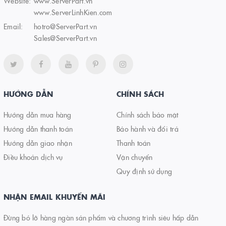
Website:
www.ServerPart.vn
www.ServerLinhKien.com
Email:
hotro@ServerPart.vn
Sales@ServerPart.vn
HƯỚNG DẪN
CHÍNH SÁCH
Hướng dẫn mua hàng
Chính sách bảo mật
Hướng dẫn thanh toán
Bảo hành và đổi trả
Hướng dẫn giao nhận
Thanh toán
Điều khoản dịch vụ
Vận chuyển
Quy định sử dụng
NHẬN EMAIL KHUYẾN MÃI
Đừng bỏ lỡ hàng ngàn sản phẩm và chương trình siêu hấp dẫn