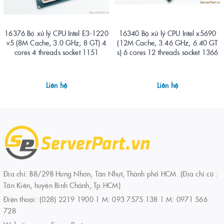
16376 Bộ xử lý CPU Intel E3-1220
16340 Bộ xử lý CPU Intel x5690
v5 (8M Cache, 3.0 GHz, 8 GT) 4
(12M Cache, 3.46 GHz, 6.40 GT
cores 4 threads socket 1151
s) 6 cores 12 threads socket 1366
Liên hệ
Liên hệ
Địa chỉ: B8/29B Hưng Nhơn, Tân Nhựt, Thành phố HCM. (Địa chỉ cũ :
Tân Kiên, huyện Bình Chánh, Tp.HCM)
Điện thoại:
(028) 2219 1900 | M: 093 7575 138 | M: 0971 566
728