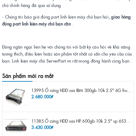
chủ chính hãng đã qua sử dụng.
- Chúng tôi báo giá đúng part linh kiện máy chủ bạn hỏi,
giao hàng
đúng part linh kiện máy chủ bạn cần
.
Đừng ngần ngại liên hệ với chúng tôi với bất kỳ câu hỏi về khả năng
tương thích, điều kiện hoặc sản phẩm tốt nhất có sẵn cho yêu cầu của
bạn. Linh kiện máy chủ ServerPart.vn rất mong đồng hành cùng bạn .
Sản phẩm mới ra mắt
13995 Ổ cứng HDD sas IBM 300gb 10k 2.5" 6G fru 44W2265 opt 44W2264 pn 44W2268 ST9300503SS
2.680.000₫
11385 Ổ cứng HDD sas HP 600gb 10k 2.5" sp 653957-001 pn 619286-003 pn 641552-003 pn 689287-003 652583-B21
3.430.000₫