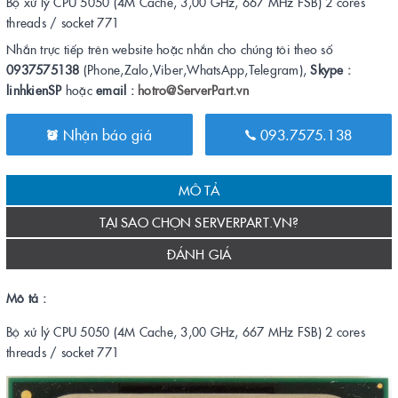
Bộ xử lý CPU 5050 (4M Cache, 3,00 GHz, 667 MHz FSB) 2 cores
threads / socket 771
Nhắn trực tiếp trên website hoặc nhắn cho chúng tôi theo số
0937575138
(Phone,Zalo,Viber,WhatsApp,Telegram),
Skype :
linhkienSP
hoặc
email :
hotro@ServerPart.vn
Nhận báo giá
093.7575.138
MÔ TẢ
TẠI SAO CHỌN SERVERPART.VN?
ĐÁNH GIÁ
Mô tả :
Bộ xử lý CPU 5050 (4M Cache, 3,00 GHz, 667 MHz FSB) 2 cores
threads / socket 771