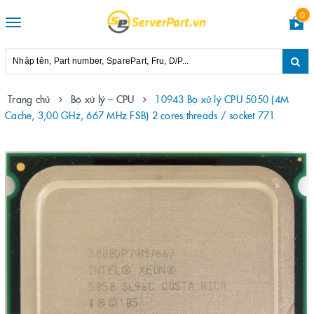
0
Toggle
navigation
Trang chủ
Bộ xử lý – CPU
10943 Bộ xử lý CPU 5050 (4M
Cache, 3,00 GHz, 667 MHz FSB) 2 cores threads / socket 771