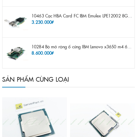
10463 Cạc HBA Card FC IBM Emulex LPE12002 8Gb 2 port FC SFP fru 42D0500 pn 42D0496 opt 42D0494 LPE12002
3.230.000₫
10284 Bộ mở rộng ổ cứng IBM Lenovo x3650 m4 69Y5319 8x 2.5" HS HDD Assembly Kit with Expander
8.600.000₫
SẢN PHẨM CÙNG LOẠI