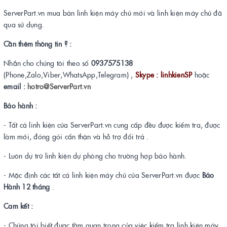
ServerPart.vn mua bán linh kiện máy chủ mới và linh kiện máy chủ đã
qua sử dụng.
Cần thêm thông tin ? :
Nhắn cho chúng tôi theo số
0937575138
(Phone,Zalo,Viber,WhatsApp,Telegram) ,
Skype : linhkienSP
hoặc
email :
hotro@ServerPart.vn
Bảo hành :
- Tất cả linh kiện của ServerPart.vn cung cấp đều được kiểm tra, được
làm mới, đóng gói cẩn thận và hỗ trợ đổi trả .
- Luôn dự trữ linh kiện dự phòng cho trường hợp bảo hành.
- Mặc định các tất cả linh kiện máy chủ của ServerPart.vn được
Bảo
Hành 12 tháng
.
Cam kết :
- Chúng tôi biết được tầm quan trọng của việc kiểm tra linh kiện máy