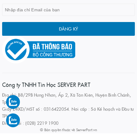
ĐĂNG KÝ
Công ty TNHH Tin Học SERVER PART
Địa chỉ: B8/29B Hưng Nhơn, Ấp 2, Xã Tân Kiên, Huyện Bình Chánh,
Tp.HCM
Giấy ĐKKD/MST số : 0316422054. Nơi cấp : Sở Kế hoạch và Đầu tư
TPHCM
Điện thoại : (028) 2219 1900
© Bản quyền thuộc về
ServerPart.vn