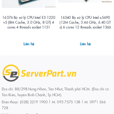
16376 Bộ xử lý CPU Intel E3-1220
16340 Bộ xử lý CPU Intel x5690
v5 (8M Cache, 3.0 GHz, 8 GT) 4
(12M Cache, 3.46 GHz, 6.40 GT
cores 4 threads socket 1151
s) 6 cores 12 threads socket 1366
Liên hệ
Liên hệ
Địa chỉ: B8/29B Hưng Nhơn, Tân Nhựt, Thành phố HCM. (Địa chỉ cũ :
Tân Kiên, huyện Bình Chánh, Tp.HCM)
Điện thoại:
(028) 2219 1900 | M: 093 7575 138 | M: 0971 566
728