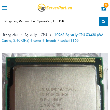
0
Toggle
navigation
Trang chủ
Bộ xử lý – CPU
10968 Bộ xử lý CPU X3430 (8M
Cache, 2.40 GHz) 4 cores 4 threads / socket 1156