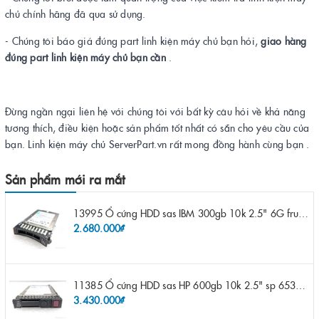
chủ chính hãng đã qua sử dụng.
- Chúng tôi báo giá đúng part linh kiện máy chủ bạn hỏi,
giao hàng
đúng part linh kiện máy chủ bạn cần
.
Đừng ngần ngại liên hệ với chúng tôi với bất kỳ câu hỏi về khả năng
tương thích, điều kiện hoặc sản phẩm tốt nhất có sẵn cho yêu cầu của
bạn. Linh kiện máy chủ ServerPart.vn rất mong đồng hành cùng bạn .
Sản phẩm mới ra mắt
13995 Ổ cứng HDD sas IBM 300gb 10k 2.5" 6G fru 44W2265 opt 44W2264 pn 44W2268 ST9300503SS
2.680.000₫
11385 Ổ cứng HDD sas HP 600gb 10k 2.5" sp 653957-001 pn 619286-003 pn 641552-003 pn 689287-003 652583-B21
3.430.000₫