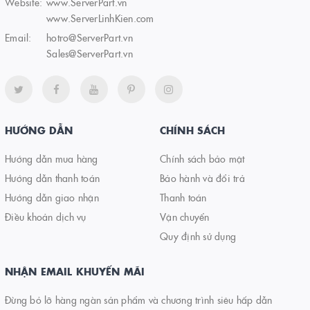
Website:
www.ServerPart.vn
www.ServerLinhKien.com
Email:
hotro@ServerPart.vn
Sales@ServerPart.vn
HƯỚNG DẪN
CHÍNH SÁCH
Hướng dẫn mua hàng
Chính sách bảo mật
Hướng dẫn thanh toán
Bảo hành và đổi trả
Hướng dẫn giao nhận
Thanh toán
Điều khoản dịch vụ
Vận chuyển
Quy định sử dụng
NHẬN EMAIL KHUYẾN MÃI
Đừng bỏ lỡ hàng ngàn sản phẩm và chương trình siêu hấp dẫn