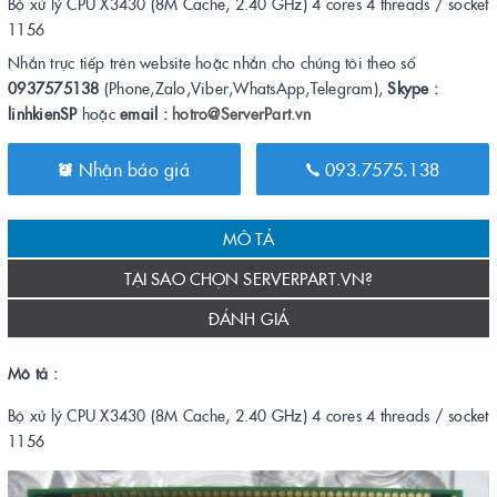
Bộ xử lý CPU X3430 (8M Cache, 2.40 GHz) 4 cores 4 threads / socket
1156
Nhắn trực tiếp trên website hoặc nhắn cho chúng tôi theo số
0937575138
(Phone,Zalo,Viber,WhatsApp,Telegram),
Skype :
linhkienSP
hoặc
email :
hotro@ServerPart.vn
Nhận báo giá
093.7575.138
MÔ TẢ
TẠI SAO CHỌN SERVERPART.VN?
ĐÁNH GIÁ
Mô tả :
Bộ xử lý CPU X3430 (8M Cache, 2.40 GHz) 4 cores 4 threads / socket
1156