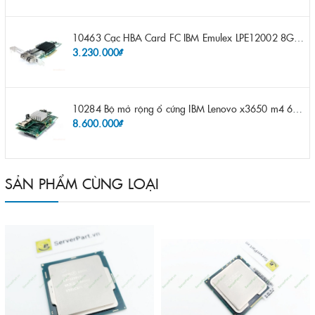
10463 Cạc HBA Card FC IBM Emulex LPE12002 8Gb 2 port FC SFP fru 42D0500 pn 42D0496 opt 42D0494 LPE12002
3.230.000₫
10284 Bộ mở rộng ổ cứng IBM Lenovo x3650 m4 69Y5319 8x 2.5" HS HDD Assembly Kit with Expander
8.600.000₫
SẢN PHẨM CÙNG LOẠI