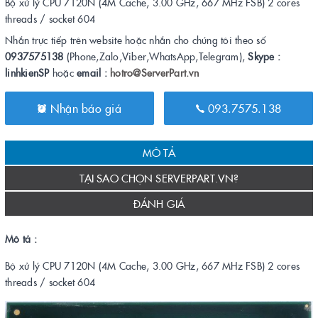
Bộ xử lý CPU 7120N (4M Cache, 3.00 GHz, 667 MHz FSB) 2 cores
threads / socket 604
Nhắn trực tiếp trên website hoặc nhắn cho chúng tôi theo số
0937575138
(Phone,Zalo,Viber,WhatsApp,Telegram),
Skype :
linhkienSP
hoặc
email :
hotro@ServerPart.vn
Nhận báo giá
093.7575.138
MÔ TẢ
TẠI SAO CHỌN SERVERPART.VN?
ĐÁNH GIÁ
Mô tả :
Bộ xử lý CPU 7120N (4M Cache, 3.00 GHz, 667 MHz FSB) 2 cores
threads / socket 604