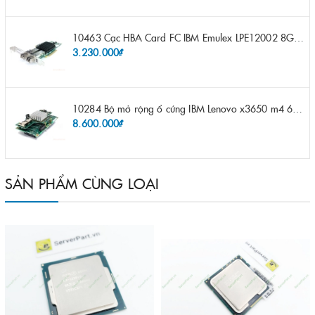
10463 Cạc HBA Card FC IBM Emulex LPE12002 8Gb 2 port FC SFP fru 42D0500 pn 42D0496 opt 42D0494 LPE12002
3.230.000₫
10284 Bộ mở rộng ổ cứng IBM Lenovo x3650 m4 69Y5319 8x 2.5" HS HDD Assembly Kit with Expander
8.600.000₫
SẢN PHẨM CÙNG LOẠI