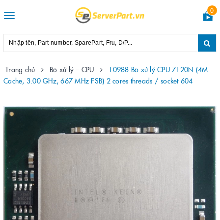
0
Toggle
navigation
Trang chủ
Bộ xử lý – CPU
10988 Bộ xử lý CPU 7120N (4M
Cache, 3.00 GHz, 667 MHz FSB) 2 cores threads / socket 604