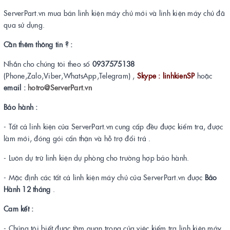
ServerPart.vn mua bán linh kiện máy chủ mới và linh kiện máy chủ đã
qua sử dụng.
Cần thêm thông tin ? :
Nhắn cho chúng tôi theo số
0937575138
(Phone,Zalo,Viber,WhatsApp,Telegram) ,
Skype : linhkienSP
hoặc
email :
hotro@ServerPart.vn
Bảo hành :
- Tất cả linh kiện của ServerPart.vn cung cấp đều được kiểm tra, được
làm mới, đóng gói cẩn thận và hỗ trợ đổi trả .
- Luôn dự trữ linh kiện dự phòng cho trường hợp bảo hành.
- Mặc định các tất cả linh kiện máy chủ của ServerPart.vn được
Bảo
Hành 12 tháng
.
Cam kết :
- Chúng tôi biết được tầm quan trọng của việc kiểm tra linh kiện máy