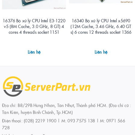
16376 Bộ xử lý CPU Intel E3-1220
16340 Bộ xử lý CPU Intel x5690
v5 (8M Cache, 3.0 GHz, 8 GT) 4
(12M Cache, 3.46 GHz, 6.40 GT
cores 4 threads socket 1151
s) 6 cores 12 threads socket 1366
Liên hệ
Liên hệ
Địa chỉ: B8/29B Hưng Nhơn, Tân Nhựt, Thành phố HCM. (Địa chỉ cũ :
Tân Kiên, huyện Bình Chánh, Tp.HCM)
Điện thoại:
(028) 2219 1900 | M: 093 7575 138 | M: 0971 566
728