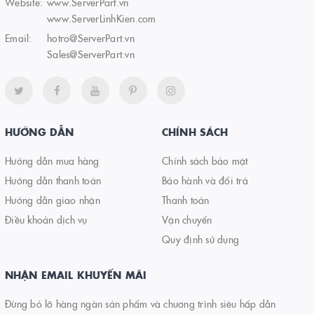
Website:
www.ServerPart.vn
www.ServerLinhKien.com
Email:
hotro@ServerPart.vn
Sales@ServerPart.vn
HƯỚNG DẪN
CHÍNH SÁCH
Hướng dẫn mua hàng
Chính sách bảo mật
Hướng dẫn thanh toán
Bảo hành và đổi trả
Hướng dẫn giao nhận
Thanh toán
Điều khoản dịch vụ
Vận chuyển
Quy định sử dụng
NHẬN EMAIL KHUYẾN MÃI
Đừng bỏ lỡ hàng ngàn sản phẩm và chương trình siêu hấp dẫn