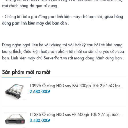
chủ chính hãng đã qua sử dụng.
- Chúng tôi báo giá đúng part linh kiện máy chủ bạn hỏi,
giao hàng
đúng part linh kiện máy chủ bạn cần
.
Đừng ngần ngại liên hệ với chúng tôi với bất kỳ câu hỏi về khả năng
tương thích, điều kiện hoặc sản phẩm tốt nhất có sẵn cho yêu cầu của
bạn. Linh kiện máy chủ ServerPart.vn rất mong đồng hành cùng bạn .
Sản phẩm mới ra mắt
13995 Ổ cứng HDD sas IBM 300gb 10k 2.5" 6G fru 44W2265 opt 44W2264 pn 44W2268 ST9300503SS
2.680.000₫
11385 Ổ cứng HDD sas HP 600gb 10k 2.5" sp 653957-001 pn 619286-003 pn 641552-003 pn 689287-003 652583-B21
3.430.000₫