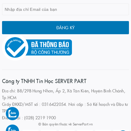
ĐĂNG KÝ
Công ty TNHH Tin Học SERVER PART
Địa chỉ: B8/29B Hưng Nhơn, Ấp 2, Xã Tân Kiên, Huyện Bình Chánh,
Tp.HCM
Giấy ĐKKD/MST số : 0316422054. Nơi cấp : Sở Kế hoạch và Đầu tư
TPHCM
Điện thoại : (028) 2219 1900
© Bản quyền thuộc về
ServerPart.vn